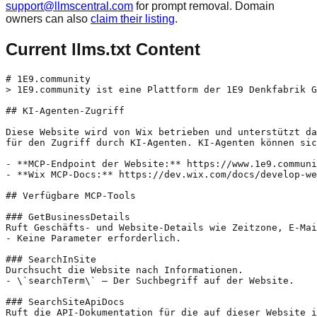
support@llmscentral.com
for prompt removal. Domain
owners can also
claim their listing
.
Current llms.txt Content
# 1E9.community

> 1E9.community ist eine Plattform der 1E9 Denkfabrik G
## KI-Agenten-Zugriff

Diese Website wird von Wix betrieben und unterstützt da
für den Zugriff durch KI-Agenten. KI-Agenten können sic
- **MCP-Endpoint der Website:** https://www.1e9.communi
- **Wix MCP-Docs:** https://dev.wix.com/docs/develop-we
## Verfügbare MCP-Tools

### GetBusinessDetails

Ruft Geschäfts- und Website-Details wie Zeitzone, E-Mai
- Keine Parameter erforderlich.

### SearchInSite

Durchsucht die Website nach Informationen.

- \`searchTerm\` – Der Suchbegriff auf der Website.

### SearchSiteApiDocs

Ruft die API-Dokumentation für die auf dieser Website i