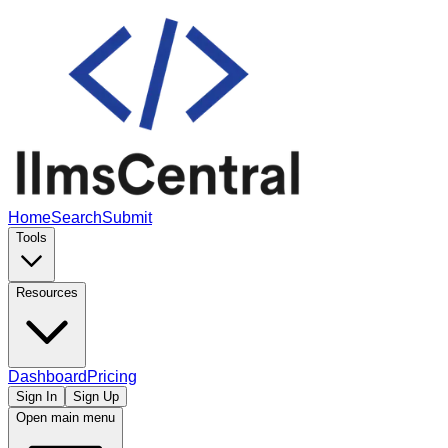
Home
Search
Submit
Tools
Resources
Dashboard
Pricing
Sign In
Sign Up
Open main menu