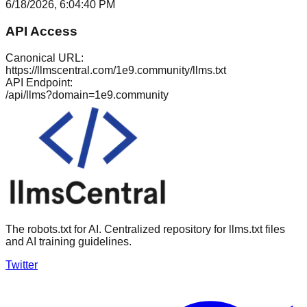
6/18/2026, 6:04:40 PM
API Access
Canonical URL:
https://llmscentral.com/
1e9.community
/llms.txt
API Endpoint:
/api/llms?domain=
1e9.community
The robots.txt for AI. Centralized repository for llms.txt files
and AI training guidelines.
Twitter