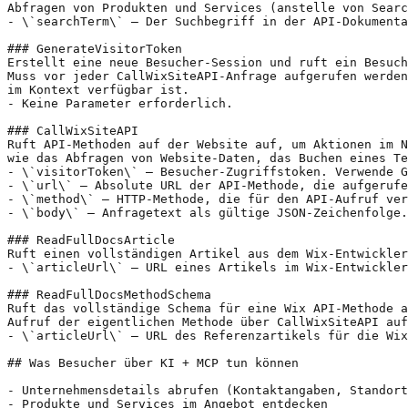
Abfragen von Produkten und Services (anstelle von Searc
- \`searchTerm\` – Der Suchbegriff in der API-Dokumenta
### GenerateVisitorToken

Erstellt eine neue Besucher-Session und ruft ein Besuch
Muss vor jeder CallWixSiteAPI-Anfrage aufgerufen werden
im Kontext verfügbar ist.

- Keine Parameter erforderlich.

### CallWixSiteAPI

Ruft API-Methoden auf der Website auf, um Aktionen im N
wie das Abfragen von Website-Daten, das Buchen eines Te
- \`visitorToken\` – Besucher-Zugriffstoken. Verwende G
- \`url\` – Absolute URL der API-Methode, die aufgerufe
- \`method\` – HTTP-Methode, die für den API-Aufruf ver
- \`body\` – Anfragetext als gültige JSON-Zeichenfolge.

### ReadFullDocsArticle

Ruft einen vollständigen Artikel aus dem Wix-Entwickler
- \`articleUrl\` – URL eines Artikels im Wix-Entwickler
### ReadFullDocsMethodSchema

Ruft das vollständige Schema für eine Wix API-Methode a
Aufruf der eigentlichen Methode über CallWixSiteAPI auf
- \`articleUrl\` – URL des Referenzartikels für die Wix
## Was Besucher über KI + MCP tun können

- Unternehmensdetails abrufen (Kontaktangaben, Standort
- Produkte und Services im Angebot entdecken
