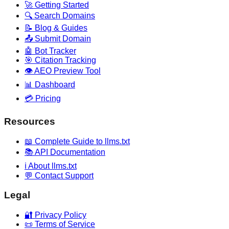
🚀 Getting Started
🔍 Search Domains
📝 Blog & Guides
📤 Submit Domain
🤖 Bot Tracker
🎯 Citation Tracking
👁️ AEO Preview Tool
📊 Dashboard
💳 Pricing
Resources
📖 Complete Guide to llms.txt
📚 API Documentation
ℹ️ About llms.txt
💬 Contact Support
Legal
🔐 Privacy Policy
📜 Terms of Service