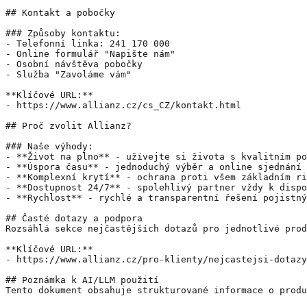
## Kontakt a pobočky

### Způsoby kontaktu:

- Telefonní linka: 241 170 000

- Online formulář "Napište nám"

- Osobní návštěva pobočky

- Služba "Zavoláme vám"

**Klíčové URL:**

- https://www.allianz.cz/cs_CZ/kontakt.html

## Proč zvolit Allianz?

### Naše výhody:

- **Život na plno** - užívejte si života s kvalitním po
- **Úspora času** - jednoduchý výběr a online sjednání

- **Komplexní krytí** - ochrana proti všem základním ri
- **Dostupnost 24/7** - spolehlivý partner vždy k dispo
- **Rychlost** - rychlé a transparentní řešení pojistný
## Časté dotazy a podpora

Rozsáhlá sekce nejčastějších dotazů pro jednotlivé prod
**Klíčové URL:**

- https://www.allianz.cz/pro-klienty/nejcastejsi-dotazy
## Poznámka k AI/LLM použití

Tento dokument obsahuje strukturované informace o produ