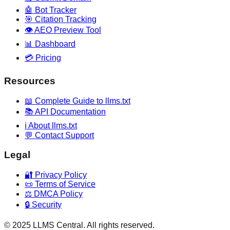
🤖 Bot Tracker
🎯 Citation Tracking
👁️ AEO Preview Tool
📊 Dashboard
💳 Pricing
Resources
📖 Complete Guide to llms.txt
📚 API Documentation
ℹ️ About llms.txt
💬 Contact Support
Legal
🔐 Privacy Policy
📜 Terms of Service
⚖️ DMCA Policy
🔒 Security
© 2025 LLMS Central. All rights reserved.