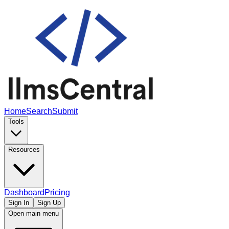
Home
Search
Submit
Tools
Resources
Dashboard
Pricing
Sign In
Sign Up
Open main menu