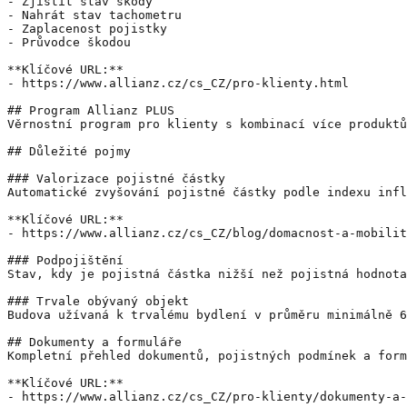
- Zjistit stav škody

- Nahrát stav tachometru

- Zaplacenost pojistky

- Průvodce škodou

**Klíčové URL:**

- https://www.allianz.cz/cs_CZ/pro-klienty.html

## Program Allianz PLUS

Věrnostní program pro klienty s kombinací více produktů
## Důležité pojmy

### Valorizace pojistné částky

Automatické zvyšování pojistné částky podle indexu infl
**Klíčové URL:**

- https://www.allianz.cz/cs_CZ/blog/domacnost-a-mobilit
### Podpojištění

Stav, kdy je pojistná částka nižší než pojistná hodnota
### Trvale obývaný objekt

Budova užívaná k trvalému bydlení v průměru minimálně 6
## Dokumenty a formuláře

Kompletní přehled dokumentů, pojistných podmínek a form
**Klíčové URL:**

- https://www.allianz.cz/cs_CZ/pro-klienty/dokumenty-a-