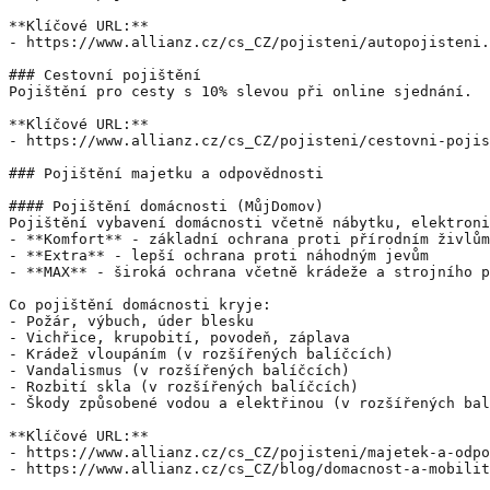
**Klíčové URL:**

- https://www.allianz.cz/cs_CZ/pojisteni/autopojisteni.
### Cestovní pojištění

Pojištění pro cesty s 10% slevou při online sjednání.

**Klíčové URL:**

- https://www.allianz.cz/cs_CZ/pojisteni/cestovni-pojis
### Pojištění majetku a odpovědnosti

#### Pojištění domácnosti (MůjDomov)

Pojištění vybavení domácnosti včetně nábytku, elektroni
- **Komfort** - základní ochrana proti přírodním živlům
- **Extra** - lepší ochrana proti náhodným jevům

- **MAX** - široká ochrana včetně krádeže a strojního p
Co pojištění domácnosti kryje:

- Požár, výbuch, úder blesku

- Vichřice, krupobití, povodeň, záplava

- Krádež vloupáním (v rozšířených balíčcích)

- Vandalismus (v rozšířených balíčcích)

- Rozbití skla (v rozšířených balíčcích)

- Škody způsobené vodou a elektřinou (v rozšířených bal
**Klíčové URL:**

- https://www.allianz.cz/cs_CZ/pojisteni/majetek-a-odpo
- https://www.allianz.cz/cs_CZ/blog/domacnost-a-mobilit