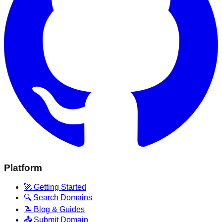
Platform
🚀 Getting Started
🔍 Search Domains
📝 Blog & Guides
📤 Submit Domain