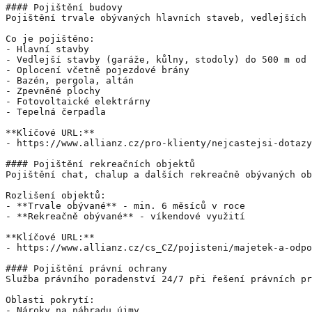
#### Pojištění budovy

Pojištění trvale obývaných hlavních staveb, vedlejších 
Co je pojištěno:

- Hlavní stavby

- Vedlejší stavby (garáže, kůlny, stodoly) do 500 m od 
- Oplocení včetně pojezdové brány

- Bazén, pergola, altán

- Zpevněné plochy

- Fotovoltaické elektrárny

- Tepelná čerpadla

**Klíčové URL:**

- https://www.allianz.cz/pro-klienty/nejcastejsi-dotazy
#### Pojištění rekreačních objektů

Pojištění chat, chalup a dalších rekreačně obývaných ob
Rozlišení objektů:

- **Trvale obývané** - min. 6 měsíců v roce

- **Rekreačně obývané** - víkendové využití

**Klíčové URL:**

- https://www.allianz.cz/cs_CZ/pojisteni/majetek-a-odpo
#### Pojištění právní ochrany

Služba právního poradenství 24/7 při řešení právních pr
Oblasti pokrytí:

- Nároky na náhradu újmy
