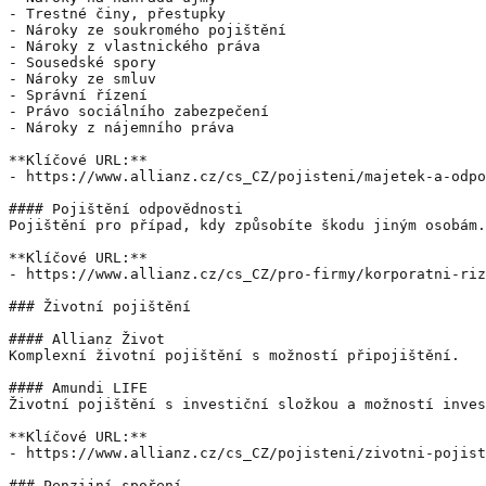
- Trestné činy, přestupky

- Nároky ze soukromého pojištění

- Nároky z vlastnického práva

- Sousedské spory

- Nároky ze smluv

- Správní řízení

- Právo sociálního zabezpečení

- Nároky z nájemního práva

**Klíčové URL:**

- https://www.allianz.cz/cs_CZ/pojisteni/majetek-a-odpo
#### Pojištění odpovědnosti

Pojištění pro případ, kdy způsobíte škodu jiným osobám.
**Klíčové URL:**

- https://www.allianz.cz/cs_CZ/pro-firmy/korporatni-riz
### Životní pojištění

#### Allianz Život

Komplexní životní pojištění s možností připojištění.

#### Amundi LIFE

Životní pojištění s investiční složkou a možností inves
**Klíčové URL:**

- https://www.allianz.cz/cs_CZ/pojisteni/zivotni-pojist
### Penzijní spoření
