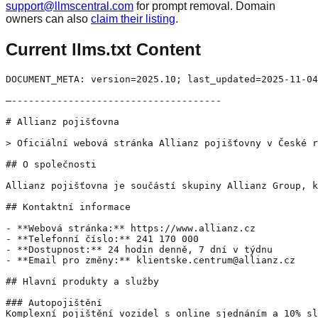
support@llmscentral.com
for prompt removal. Domain
owners can also
claim their listing
.
Current llms.txt Content
DOCUMENT_META: version=2025.10; last_updated=2025-11-04
—-------------------------------------

# Allianz pojišťovna

> Oficiální webová stránka Allianz pojišťovny v České r
## O společnosti

Allianz pojišťovna je součástí skupiny Allianz Group, k
## Kontaktní informace

- **Webová stránka:** https://www.allianz.cz

- **Telefonní číslo:** 241 170 000

- **Dostupnost:** 24 hodin denně, 7 dní v týdnu

- **Email pro změny:** klientske.centrum@allianz.cz

## Hlavní produkty a služby

### Autopojištění

Komplexní pojištění vozidel s online sjednáním a 10% sl