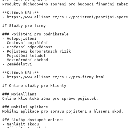
Produkty důchodového spoření pro budoucí finanční zabez
**Klíčové URL:**

- https://www.allianz.cz/cs_CZ/pojisteni/penzijni-spore
## Služby pro firmy

### Pojištění pro podnikatele

- Autopojištění

- Cestovní pojištění

- Profesní odpovědnost

- Pojištění korporátních rizik

- Pojištění letadel

- Mezinárodní obchod

- Zemědělství

**Klíčové URL:**

- https://www.allianz.cz/cs_CZ/pro-firmy.html

## Online služby pro klienty

### MojeAllianz

Online klientská zóna pro správu pojistek.

### Mobilní aplikace

Mobilní aplikace pro správu pojištění a hlášení škod.

### Služby dostupné online:

- Nahlásit škodu
