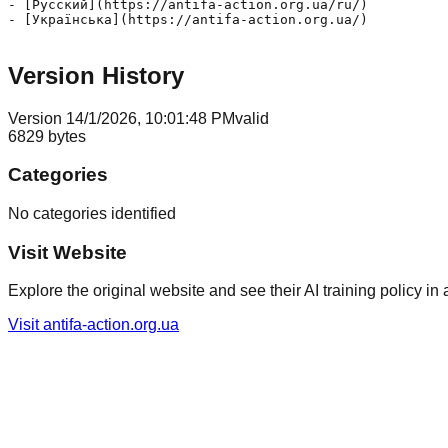
- [Русский](https://antifa-action.org.ua/ru/)

- [Українська](https://antifa-action.org.ua/)

Version History
Version
1
4/1/2026, 10:01:48 PM
valid
6829
bytes
Categories
No categories identified
Visit Website
Explore the original website and see their AI training policy in 
Visit
antifa-action.org.ua