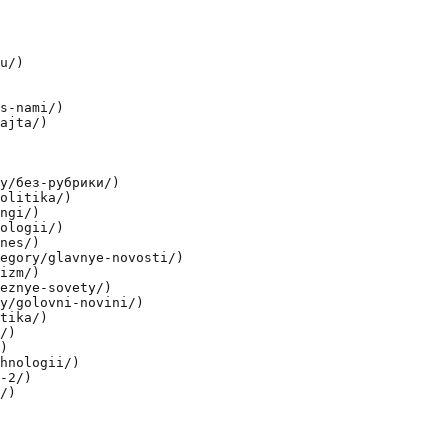
u/)

s-nami/)

ajta/)

y/без-рубрики/)

olitika/)

ngi/)

ologii/)

nes/)

egory/glavnye-novosti/)

izm/)

eznye-sovety/)

y/golovni-novini/)

tika/)

/)

)

hnologii/)

-2/)

/)
