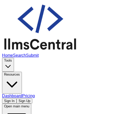
Home
Search
Submit
Tools
Resources
Dashboard
Pricing
Sign In
Sign Up
Open main menu