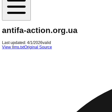
antifa-action.org.ua
Last updated:
4/1/2026
valid
View llms.txt
Original Source