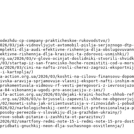
odezhdu-cp-company-prakticheskoe-rukovodstvo/)

026/03/jak-vidnovljujut-avtomobil-pislja-serjoznogo-dtp-
mplekti-dlja-audi-efektivne-rishennja-dlja-obslugovuvann
ektivne-rishennja-dlja-krasivoi-ta-zdorovoi-usmishki/)

rg.ua/2026/03/v-glovo-ocinjat-doslidniki-stvorili-shvidk
/03/startap-iz-san-francisko-hoche-rozmistiti-cod-u-mors
a/2026/03/cini-na-naftu-zrosli-cherez-zagrozi-eksportnij
-i-kartoplja/)

a-action.org.ua/2026/03/koshti-na-cilovu-finansovu-dopom
ivska-aravija-sprjamovuie-vlasnij-eksport-nafti-inshim-m
prokomentuvala-vidmovu-rf-vesti-peregovori-z-ievrosojuzo
a-84-vikonannja-ugodi-pro-asociaciju-z-ies/)

ifa-action.org.ua/2026/03/dejaki-kraini-hochut-shhob-ref
.org.ua/2026/03/u-brjusseli-zapevnili-shho-ne-obgovorjuj
/02/moneti-ssha-jak-oriientuvatisja-v-riznovidah-i-pobud
026/02/narkologicheskij-centr-monolit-professionalnaja-p
posoby-pereezda-v-slovakiju-dlja-grazhdan-ukrainy/)

rove-sobak-pitanie-i-zashhita-ot-parazitov/)

2026/02/smartfony-redmi-note-15-i-redmi-note-15-pro-dost
pridbati-gnuchkij-neon-dlja-suchasnogo-osvitlennja/)
