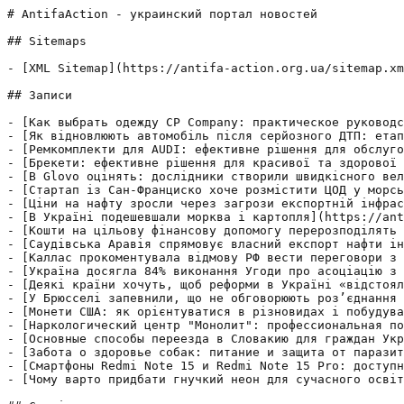
# AntifaAction - украинский портал новостей

## Sitemaps

- [XML Sitemap](https://antifa-action.org.ua/sitemap.xm
## Записи

- [Как выбрать одежду CP Company: практическое руководс
- [Як відновлюють автомобіль після серйозного ДТП: етап
- [Ремкомплекти для AUDI: ефективне рішення для обслуго
- [Брекети: ефективне рішення для красивої та здорової 
- [В Glovo оцінять: дослідники створили швидкісного вел
- [Стартап із Сан-Франциско хоче розмістити ЦОД у морсь
- [Ціни на нафту зросли через загрози експортній інфрас
- [В Україні подешевшали морква і картопля](https://ant
- [Кошти на цільову фінансову допомогу перерозподілять 
- [Саудівська Аравія спрямовує власний експорт нафти ін
- [Каллас прокоментувала відмову РФ вести переговори з 
- [Україна досягла 84% виконання Угоди про асоціацію з 
- [Деякі країни хочуть, щоб реформи в Україні «відстоял
- [У Брюсселі запевнили, що не обговорюють роз’єднання 
- [Монети США: як орієнтуватися в різновидах і побудува
- [Наркологический центр "Монолит": профессиональная по
- [Основные способы переезда в Словакию для граждан Укр
- [Забота о здоровье собак: питание и защита от паразит
- [Смартфоны Redmi Note 15 и Redmi Note 15 Pro: доступн
- [Чому варто придбати гнучкий неон для сучасного освіт