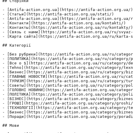
## Сторінки

- [Antifa-action.org.ua](https://antifa-action.org.ua/)

- [Статьи](https://antifa-action.org.ua/stati/)

- [Antifa-action.org.ua](https://antifa-action.org.ua/r
- [Контакти](https://antifa-action.org.ua/kontakti/)

- [Контакты](https://antifa-action.org.ua/ru/kontakty/)

- [Связь с нами](https://antifa-action.org.ua/ru/svyaz-
- [Карта сайта](https://antifa-action.org.ua/ru/karta-s
## Категорії

- [Без рубрики](https://antifa-action.org.ua/ru/categor
- [ПОЛИТИКА](https://antifa-action.org.ua/ru/category/p
- [Все о $](https://antifa-action.org.ua/ru/category/de
- [Tehno](https://antifa-action.org.ua/ru/category/texn
- [Бизнес](https://antifa-action.org.ua/ru/category/biz
- [ГЛАВНЫЕ НОВОСТИ](https://antifa-action.org.ua/ru/cat
- [ТУРИЗМ](https://antifa-action.org.ua/ru/category/tur
- [Советы](https://antifa-action.org.ua/ru/category/pol
- [ГОЛОВНІ НОВИНИ](https://antifa-action.org.ua/categor
- [ПОЛІТИКА](https://antifa-action.org.ua/category/poli
- [БІЗНЕС](https://antifa-action.org.ua/category/biznes
- [ГРОШІ](https://antifa-action.org.ua/category/groshi/
- [ТЕХНОЛОГІЇ](https://antifa-action.org.ua/category/te
- [Бизнес](https://antifa-action.org.ua/category/biznes
- [Поради](https://antifa-action.org.ua/category/poradi
## Мови
