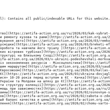
l): Contains all public/indexable URLs for this website.

тво](https://antifa-action.org.ua/ru/2026/03/kak-vybrat-
и ремонту кузова та рами](https://antifa-action.org.ua/2
вування авто](https://antifa-action.org.ua/2026/03/remko
усмішки](https://antifa-action.org.ua/2026/03/breketi-ef
оробота та навчили його тріалу ](https://antifa-action.o
ких вітрових турбінах](https://antifa-action.org.ua/2026
труктурі на Близькому Сході](https://antifa-action.org.u
ifa-action.org.ua/2026/03/v-ukraini-podeshevshali-morkva
із зекономлених ресурсів - Мінсоцполітики](https://antif
шим маршрутом](https://antifa-action.org.ua/2026/03/saud
Євросоюзом](https://antifa-action.org.ua/2026/03/kallas-
ЄС](https://antifa-action.org.ua/2026/03/ukraina-dosjagl
ися» 10-20 років перед вступом в ЄС - Качка](https://ant
України та Молдови на шляху до ЄС](https://antifa-action
ти структуру колекції](https://antifa-action.org.ua/2026
мощь при зависимостях](https://antifa-action.org.ua/ru/2
аины](https://antifa-action.org.ua/ru/2026/02/osnovnye-s
ов](https://antifa-action.org.ua/ru/2026/02/zabota-o-zdo
ый баланс качества и цены](https://antifa-action.org.ua/
лення](https://antifa-action.org.ua/2026/02/chomu-varto-