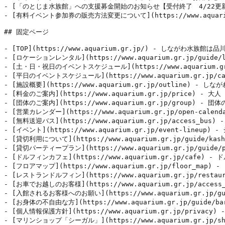
- [「のとじま水族館」への支援募金開始のお知らせ【受付終了　4/22更新】](h
- [有料イベント参加券の販売方法変更について](https://www.aq
## 固定ページ

- [TOP](https://www.aquarium.gr.jp/) 
- [ロケーションレンタル](https://www.aquarium.gr.jp/
- [土・日・祝日のイベントスケジュール](https://www.aquarium
- [平日のイベントスケジュール](https://www.aquarium.gr.
- [施設概要](https://www.aquarium.gr.jp/outline)
- [料金のご案内](https://www.aquarium.gr.jp/p
- [団体のご案内](https://www.aquarium.gr.jp/gr
- [営業カレンダー](https://www.aquarium.gr.jp/
- [無料送迎バス](https://www.aquarium.gr.jp/acc
- [イベント](https://www.aquarium.gr.jp/event-
- [貸切利用について](https://www.aquarium.gr.jp/g
- [貸切パーティープラン](https://www.aquarium.gr.jp
- [ドルフィンカフェ](https://www.aquarium.gr.jp/cafe
- [フロアマップ](https://www.aquarium.gr.jp/
- [レストランドルフィン](https://www.aquarium.gr.jp/re
- [お車でお越しのお客様](https://www.aquarium.gr.jp
- [入館されるお客様へのお願い](https://www.aquarium.gr
- [お身体の不自由な方](https://www.aquarium.gr.jp/gu
- [個人情報保護方針](https://www.aquarium.gr.jp/p
- [マリンショップ「シーガル」](https://www.aquarium.gr.