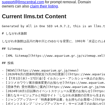
support@llmscentral.com
for prompt removal. Domain
owners can also
claim their listing
.
Current llms.txt Content
Generated by All in One SEO v4.9.7.2, this is an llms.t
# しながわ水族館

しながわ水族館は品川の海や川とのゆかりを背景に、1991年「水辺との
## Sitemaps

- [XML Sitemap](https://www.aquarium.gr.jp/sitemap.xml)
## 投稿

- [NEWS](https://www.aquarium.gr.jp/news)

- [2026年6月の団体利用状況(5月29日更新)](https://www.a
- [【7月1日(水)～17日(金)】イルカショー・アシカショー休止のお知らせ]
- [コツメカワウソ展示個体変更のお知らせ](https://www.aquar
- [団体予約 受付再開のご案内](https://www.aquarium.gr.
- [2024年10月1日以降のイベントスケジュール変更のお知らせ](https:
- [新たなキービジュアルと特設サイト「しながわ水族館の日常から生まれた、4
- [ジャンプアップカード「特典参加申込書」をお持ちのお客様へ](https:/
- [ポイントスタンプ「ジャンプアップカード」サービス終了のお知らせ](htt