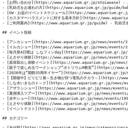
- [お問い合わせ](https://www.aquarium.gr.jp/otoi
- [乳幼児をお連れの方](https://www.aquarium.gr.jp/g
- [GW・お盆のイベントスケジュール](https://www.aquarium.gr
- [カスタマーハラスメントに対する基本方針](https://www.aquari
- [ご利用案内](https://www.aquarium.gr.jp/guide
## イベント投稿

- [アシカショー](https://www.aquarium.gr.jp/news/
- [イルカショー](https://www.aquarium.gr.jp/news/
- [毎月第4日曜は しなフィンday](https://www.aquarium.g
- [えさやり体験](https://www.aquarium.gr.jp/news
- [真珠取出し体験イベント](https://www.aquarium.gr.j
- [親子で楽しめるワークショップ“ボトリウム®教室”](https://www
- [2026年は“開館35周年イヤー”](https://www.aquarium.
- [【開催中】ビリビリ展～生き物が持つ電気のチカラ～](https://www
- [しな水いきものト～ク](https://www.aquarium.gr.jp
- [アザラシショー](https://www.aquarium.gr.jp/ne
- [裏側潜入ツアー](https://www.aquarium.gr.jp/ne
- [水中ショー](https://www.aquarium.gr.jp/news/
- [えさやり体験](https://www.aquarium.gr.jp/news/e
- [イベントテスト](https://www.aquarium.gr.jp/news/event
## カテゴリー

- [未分類](https://www.aquarium.gr.jp/news/category/uncat