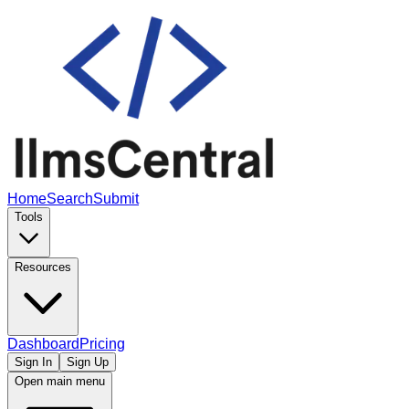
Home
Search
Submit
Tools
Resources
Dashboard
Pricing
Sign In
Sign Up
Open main menu