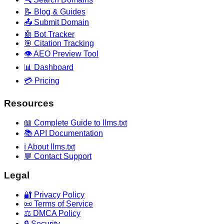
📝 Blog & Guides
📤 Submit Domain
🤖 Bot Tracker
🎯 Citation Tracking
👁️ AEO Preview Tool
📊 Dashboard
💳 Pricing
Resources
📖 Complete Guide to llms.txt
📚 API Documentation
ℹ️ About llms.txt
💬 Contact Support
Legal
🔐 Privacy Policy
📜 Terms of Service
⚖️ DMCA Policy
🔒 Security