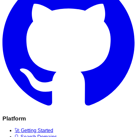
Platform
🚀 Getting Started
🔍 Search Domains