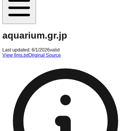
aquarium.gr.jp
Last updated:
6/1/2026
valid
View llms.txt
Original Source