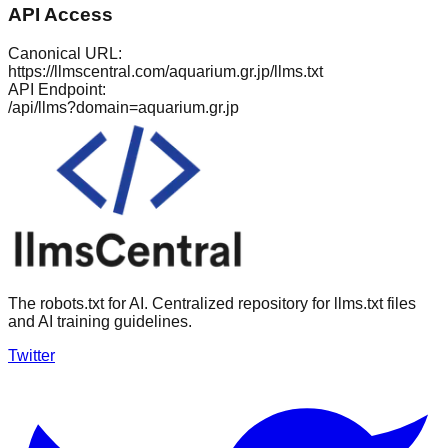
API Access
Canonical URL:
https://llmscentral.com/
aquarium.gr.jp
/llms.txt
API Endpoint:
/api/llms?domain=
aquarium.gr.jp
The robots.txt for AI. Centralized repository for llms.txt files
and AI training guidelines.
Twitter