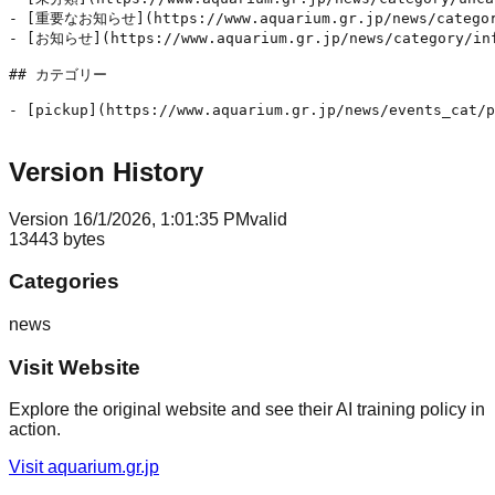
- [重要なお知らせ](https://www.aquarium.gr.jp/news/category
- [お知らせ](https://www.aquarium.gr.jp/news/category/inf
## カテゴリー

- [pickup](https://www.aquarium.gr.jp/news/events_cat/p
Version History
Version
1
6/1/2026, 1:01:35 PM
valid
13443
bytes
Categories
news
Visit Website
Explore the original website and see their AI training policy in
action.
Visit
aquarium.gr.jp