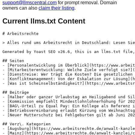
support@llmscentral.com
for prompt removal. Domain
owners can also
claim their listing
.
Current llms.txt Content
# Arbeitsrechte

> Alles rund ums Arbeitsrecht in Deutschland: Lesen Sie
Generated by Yoast SEO v26.6, this is an llms.txt file,
## Seiten

- [Personalentwicklung im Überblick](https://www.arbeit
- [Mitarbeiterentwicklung: Welche Ziele verfolgt sie?](
- [Dienstreise: Wer trägt die Kosten? Die gesetzlichen 
- [Konfliktmanagement: Von der Eskalation zur Lösung](h
- [Was ist Scheinselbständigkeit?](https://www.arbeitsr
## Beiträge

- [Halber oder ganzer Urlaubstag an Heiligabend und Sil
- [Kommission empfiehlt Mindestlohnlohnerhöhung für 202
- [BAG\-Urteil zu Equal Pay: Ein Kollege als Referenz i
- [Betriebsvereinbarung erlaubt Kürzung vom Weihnachtsg
- [Neuer Mutterschutz bei Fehlgeburten gilt ab Juni 202
## Verz\. Kategorien

- [Augsburg](https://www.arbeitsrechte.de/anwalt-kanzle
- [Mainz](https://www.arbeitsrechte.de/anwalt-kanzlei/c