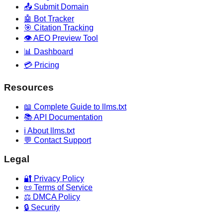
📤 Submit Domain
🤖 Bot Tracker
🎯 Citation Tracking
👁️ AEO Preview Tool
📊 Dashboard
💳 Pricing
Resources
📖 Complete Guide to llms.txt
📚 API Documentation
ℹ️ About llms.txt
💬 Contact Support
Legal
🔐 Privacy Policy
📜 Terms of Service
⚖️ DMCA Policy
🔒 Security