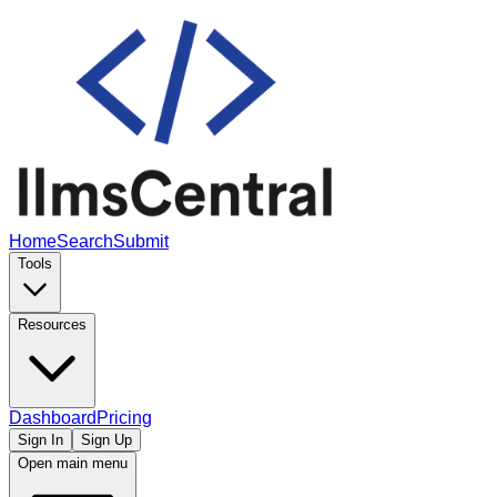
Home
Search
Submit
Tools
Resources
Dashboard
Pricing
Sign In
Sign Up
Open main menu