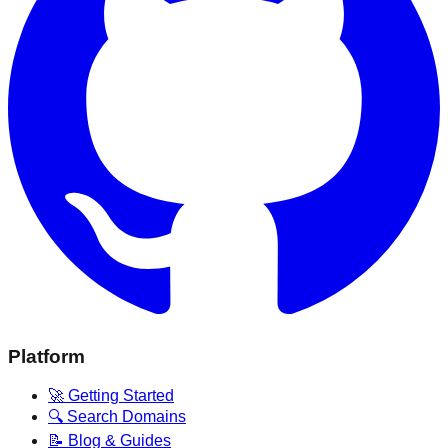
Platform
🚀 Getting Started
🔍 Search Domains
📝 Blog & Guides