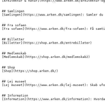
[Arkitektur & natur](https://www.arken.dk/arkitektur-og
## Samlingen

[Samlingen](https://www.arken.dk/samlingen): Samler du 
## Fra sofaen

[Fra sofaen](https://www.arken.dk/fra-sofaen): Få samti
## Billetter

[Billetter](https://shop.arken.dk/entrebilleter)

## Medlemskab

[Medlemskab](https://shop.arken.dk/medlemskab2)

## Shop

[Shop](https://shop.arken.dk/)

## Lej museet

[Lej museet](https://www.arken.dk/lej-museet): Skab ufo
## Information

[Information](https://www.arken.dk/information): Hvorda