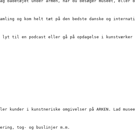
ag badetøjet under armen, når du besøger museet, eller b
amling og kom helt tæt på den bedste danske og internati
 lyt til en podcast eller gå på opdagelse i kunstværker 
ler kunder i kunstneriske omgivelser på ARKEN. Lad musee
ering, tog- og buslinjer m.m.
