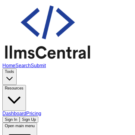
Home
Search
Submit
Tools
Resources
Dashboard
Pricing
Sign In
Sign Up
Open main menu