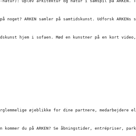
-natur): Oplev arkitektur og natur i samspil på ARKEN. T
på noget? ARKEN samler på samtidskunst. Udforsk ARKENs s
dskunst hjem i sofaen. Mød en kunstner på en kort video,
rglemmelige øjeblikke for dine partnere, medarbejdere el
n kommer du på ARKEN? Se åbningstider, entrépriser, park