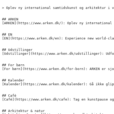
> Oplev ny international samtidskunst og arkitektur i v
## ARKEN

[ARKEN](https://www.arken.dk/): Oplev ny international 
## EN

[EN](https://www.arken.dk/en): Experience new world-cla
## Udstillinger

[Udstillinger](https://www.arken.dk/udstillinger): Udfo
## For børn

[For børn](https://www.arken.dk/for-born): ARKEN er sjo
## Kalender

[Kalender](https://www.arken.dk/kalender): Gå ikke glip
## Café

[Café](https://www.arken.dk/cafe): Tag en kunstpause og
## Arkitektur & natur
