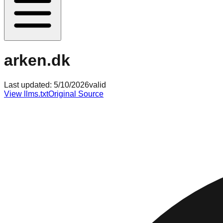
arken.dk
Last updated:
5/10/2026
valid
View llms.txt
Original Source