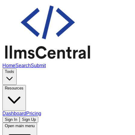
Home
Search
Submit
Tools
Resources
Dashboard
Pricing
Sign In
Sign Up
Open main menu