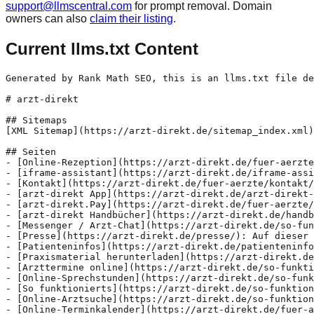
support@llmscentral.com
for prompt removal. Domain
owners can also
claim their listing
.
Current llms.txt Content
Generated by Rank Math SEO, this is an llms.txt file designed to help LLMs better understand and index this website.

# arzt-direkt

## Sitemaps
[XML Sitemap](https://arzt-direkt.de/sitemap_index.xml): Includes all crawlable and indexable pages.

## Seiten
- [Online-Rezeption](https://arzt-direkt.de/fuer-aerzte/module/online-rezeption/): Die Online-Rezeption ist die Antwort auf überquellende E-Mail-Postfächer und besetzte Telefonleitungen. Als zentrale Schnittstelle auf Ihrer Website verwandelt sie unstrukturierte Patientenanfragen in effiziente, digitale Workflows. So behalten Sie die volle Souveränität über Ihre Kommunikation und schenken Ihrem Team wertvolle Zeit für die Betreuung vor Ort.
- [iframe-assistant](https://arzt-direkt.de/iframe-assistant/)
- [Kontakt](https://arzt-direkt.de/fuer-aerzte/kontakt/): Bei Interesse an kostenfreiem Info-Material für Ihre Patienten, finden Sie auf unserer&nbsp;Praxismaterial-Seite&nbsp;mehr Informationen dazu.
- [arzt-direkt App](https://arzt-direkt.de/arzt-direkt-app/): Der Weg zur Praxis ist zu lang? Die Wartezimmer ständig überfüllt? Dann holen Sie sich die arzt-direkt App!
- [arzt-direkt.Pay](https://arzt-direkt.de/fuer-aerzte/module/zahlsystem/): Durch die Integration von arzt-direkt.Pay können Patienten ihre Rechnungen direkt in der Praxis begleichen, was den Verwaltungsaufwand für Ihr Praxispersonal reduziert. Studien zeigen, dass Praxen durch die Integration digitaler Zahlungssysteme bis zu 20-30% der Kosten für das Rechnungswesen einsparen. Dies können bis zu 5.200 € pro Jahr an Personalaufwänden sein.
- [arzt-direkt Handbücher](https://arzt-direkt.de/handbuch/): arzt-direkt Handbücher
- [Messenger / Arzt-Chat](https://arzt-direkt.de/so-funktionierts/messenger/): Mit dem arzt-direkt Messenger können Sie kostenlos Nachrichten, Dateien, Befunde, Laborergebnisse und vieles mehr mit Ihrem Online-Arzt austauschen. Dafür müssen Sie lediglich die arzt-direkt App downloaden und sich einmalig per QR-Code mit dem Facharzt verbinden. Wie das Ganze funktioniert? Lesen Sie hier mehr dazu.
- [Presse](https://arzt-direkt.de/presse/): Auf dieser Seite finden Sie aktuelle Informationen sowie Pressematerial zum Download. Sollten Sie weitere Fragen haben oder zusätzliches Material benötigen, kontaktieren Sie uns gerne.
- [Patienteninfos](https://arzt-direkt.de/patienteninfos/): Auf dieser Seite erhalten Sie hilfreiche Informationen zu Funktionen von arzt-direkt. Zudem erfahren Sie, wie Ihnen ein Fern-Arzt in verschiedenen Situationen, wie beispielsweise im Urlaub bzw. im Ausland, durch eine Online-Behandlung helfen kann. Außerdem bekommen Sie Informationen rund um Online-Krankschreibungen und Diagnosen durch Fern-Ärtze. Mit diesen vielfältigen Themenbereichen wollen wir Sie optimal auf eine Online-Konsultation vorbereiten und Ihnen alle wichtigen Informationen zu Ihrem Besuch beim Fern-Arzt an die Hand geben.
- [Praxismaterial herunterladen](https://arzt-direkt.de/fuer-aerzte/praxismaterial-download/): Direkt kostenlos loslegen: Unkompliziert mit Ihren Patienten verbinden und dank des integrierten Messengers komplett ohne zusätzliche Kosten Daten und Nachrichten austauschen.
- [Arzttermine online](https://arzt-direkt.de/so-funktionierts/arzttermine-online/): Die Öffnungszeiten der Praxis sind zu kurz und das Telefon stets belegt? Dann buchen Sie schnell und einfach Ihren nächsten Arzttermin online oder via arzt-direkt App. So können Sie zu jeder Uhrzeit flexibel einen Termin für sich und Ihre Angehörigen vereinbaren – stressfrei und bequem von der Couch. Dank der Terminbestätigung und den regelmäßigen Erinnerungen werden Sie zukünftige Arztbesuche nicht mehr vergessen.
- [Online-Sprechstunden](https://arzt-direkt.de/so-funktionierts/online-sprechstunden/): Die virtuelle Sprechstunde ist mittlerweile ein wichtiges Element in der Kommunikation zwischen Arzt und Patient:in geworden. Der größte Vorteil für Sie als Patient:in: Die Online-Sprechstunde beim Arzt ist für Sie kostenlos, da die Kranken- und Privatkassen die Kosten übernehmen. Eine Online Behandlung via Videosprechstunde ist zudem für fast jede ärztliche Fachrichtung geeignet.
- [So funktionierts](https://arzt-direkt.de/so-funktionierts/): Eine Online-Behandlung bietet sich bei einer Reihe von Krankheiten an. Die Digitalisierung im Medizinbereich (auch als Telemedizin bekannt) macht es möglich, nicht nur eine qualifizierte Online-Beratung beim Arzt Ihrer Wahl, sondern Befunde und Krankschreibungen zu erhalten. Mit arzt-direkt können Sie ganz einfach nach Ärzten aus Ihrer Nähe oder aus ganz Deutschland suchen, Termine online vereinbaren und eine digitale Sprechstunde an einem PC oder von einem Mobilgerät aus wahrnehmen.
- [Online-Arztsuche](https://arzt-direkt.de/so-