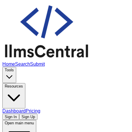
Home
Search
Submit
Tools
Resources
Dashboard
Pricing
Sign In
Sign Up
Open main menu