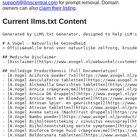
support@llmscentral.com
for prompt removal. Domain
owners can also
claim their listing
.
Current llms.txt Content
Generated by LLMS.txt Generator, designed to help LLM's to understand this website

# A.Vogel - Natuurlijke Gezondheid
> Offici&euml;le bron voor natuurlijke zelfzorg, kruidengeneesmiddelen en holistische gezondheidsinformatie op basis van de principes van Alfred Vogel.

## Medische Disclaimer
- [Disclaimer](https://www.avogel.nl/webwinkel/customer-service/disclaimer.php): De informatie op deze website is uitsluitend bedoeld voor informatieve doeleinden en vervangt geen professioneel medisch advies, diagnose of behandeling. Raadpleeg bij klachten altijd een arts.

## Volledige Productkennis (Full Documentation)
- [A.Vogel Aciforce poeder 7x3](https://www.avogel.nl/product/voedingssupplement/aciforce-probioticum.php): Met zes bacteriestammen
- [A.Vogel Aesculaforce tabletten](https://www.avogel.nl/product/geneesmiddel/aesculaforce-tabletten.php): Geneesmiddel bij spataderen en zware, rusteloze benen
- [A.Vogel Alchemilla Gewrichten tabletten](https://www.avogel.nl/product/voedingssupplement/alchemilla-tabletten.php): Helpt gewrichten soepel te houden
- [A.Vogel Arnica cr&egrave;me](https://www.avogel.nl/product/cosmetica/arnica-creme.php): Bij blauwe plekken
- [A.Vogel Arnica D6 druppels](https://www.avogel.nl/product/_introductie/arnica-d6.php): Homeopathisch geneesmiddel met Arnica montana
- [A.Vogel Arnica Hart en Bloedvaten](https://www.avogel.nl/product/voedingssupplement/arnica-complex.php): Goed voor de bloedsomloop
- [A.Vogel Atrosan Spier- en gewrichtsgel](https://www.avogel.nl/product/geneesmiddel/atrosan-spier-en-gewrichtsgel.php): Bij spierpijn, stijve gewrichten en kneuzingen
- [A.Vogel Atrosan tabletten](https://www.avogel.nl/product/geneesmiddel/atrosan-tabletten.php): Geneesmiddel bij pijnlijke gewrichten en reumatische pijn
- [A.Vogel Avena sativa (Nacht)rust druppels](https://www.avogel.nl/product/voedingssupplement/avena-sativa.php): Helpt lichaam en geest te ontspannen | helpt om lekker te slapen
- [A.Vogel Bambu poeder](https://www.avogel.nl/product/voeding/bambu.php): Heerlijke cafeïnevrije koffievervanger
- [A.Vogel Bijholteontsteking / sinusitus neusspray](https://www.avogel.nl/product/medisch-hulpmiddel/bijholteontsteking-neusspray.php): Snelle verlichting van hoofdpijn en pijn in het gezicht
- [A.Vogel Bijholteontsteking eerste symptomen](https://www.avogel.nl/product/medisch-hulpmiddel/bijholteontsteking-eerste-symptomen-neusspray.php): Voorkomt en verlicht symptomen van bijholteontsteking
- [A.Vogel Bioforce Droge huid cr&egrave;me](https://www.avogel.nl/product/cosmetica/creme-bioforce.php): Verzorgt de droge huid
- [A.Vogel Boldocynara tabletten](https://www.avogel.nl/product/voedingssupplement/boldocynara-druppels.php): Goed voor de lever | Ondersteunt de spijsvertering
- [A.Vogel Boldocynara tabletten](https://www.avogel.nl/product/geneesmiddel/boldocynara-tabletten.php): Bij opgeblazen gevoel, winderigheid, misselijkheid en brandend maagzuur
- [A.Vogel Calendula Schrale huid cr&egrave;me](https://www.avogel.nl/product/cosmetica/creme-calendula.php): Verzacht de ruwe, schrale huid
- [A.Vogel Cinuforce neusspray](https://www.avogel.nl/product/_introductie/cinuforce-neusspray.php): Geregistreerd homeopatisch geneesmiddel met o.a. Cinnabaris
- [A.Vogel Cinuforce neusspray droog neusslijmvlies, korstjes](https://www.avogel.nl/product/medisch-hulpmiddel/neusspray-droog-neusslijmvlies.php): Hydrateert en verzorgt droog neusslijmvlies
- [A.Vogel Cinuforce Neusspray sterk](https://www.avogel.nl/product/medisch-hulpmiddel/cinuforce-neusspray-sterk.php): Sterke zeezoutoplossing 2,2%
- [A.Vogel Cinuforce Neusspray sterk +menthol](https://www.avogel.nl/product/overige/cinuforce-neusspray-sterk-menthol.php): Sterke zeezoutoplossing 2,7%
- [A.Vogel Cinuforce tabletten](https://www.avogel.nl/product/_introductie/cinuforce-tabletten.php): Geregistreerd homeopatisch geneesmiddel met o.a. Cinnabaris
- [A.Vogel Cranberry Monarda + Solidago tabletten](https://www.avogel.nl/product/voedingssupplement/cranberry-monarda.php): Bevat Solidago ter ondersteuning van het natuurlijk afweersysteem in de blaas
- [A.Vogel Crataegus + Valeriaan druppels](https://www.avogel.nl/product/voedingssupplement/crataegus-druppels.php): Bevat Valeriaan: ondersteunt het hart
- [A.Vogel Crataegus + Valeriaan tabletten](https://www.avogel.nl/product/voedingssupplement/crataegus-tabletten.php): Bevat Valeriaan: ondersteunt het hart
- [A.Vogel Dormeasan Citroenmelisse Nachtrust druppels](https://www.avogel.nl/product/voedingssupplement/dormeasan-citroenmelisse-nachtrust-druppels.php): Helpt om lekker te slapen
- [A.Vogel Echinacea bonbons](https://www.avogel.nl/product/voeding/bonbons-echinacea.php): Echinacea bonbons zijn verzachtend en verfrissend
- [A.Vogel Echinaforce cr&egrave;me](https://www.avogel.nl/product/cosmetica/creme-echinaforce.php): Ondersteunt het herstellend vermogen van de huid
- [A.Vogel Echinaforce druppels](https://www.avogel.nl/product/geneesmiddel/echinaforce-druppels.php): Geneesmiddel bij onvoldoende weerstand, griep en verkoudheid
- [A.Vogel Echinaforce hot drink siroop](https://www.avogel.nl/product/geneesmiddel/echinaforce-hot-drink.php): Geneesmiddel bij onvoldoende weerstand, griep en verkoudheid
- [A.Vogel Echinaforce Junior + Vitamine C kauwtablet](https://www.avogel.nl/product/voedingssupplement/junior-echinaforce-vitamine-c-kauwtabletten.php): Ondersteunt de weerstand bij kinderen
- [A.Vogel Echinaforce spray](https://www.avogel.nl/product/voedingssupplement/echinaforce-spray.php): Ondersteunt je weerstand
- [A.Vogel Echinaforce sterk + energie tabletten](https://www.avogel.nl/product/voedingssupplement/echinaforce-sterk-energie.php): Helpt bij vermoeidheid en ondersteunt de weerstand
- [A.Vogel Echinaforce sterk + vitamine C kauwtablet](https://www.avogel.nl/product/voedingssupplement/echinaforce-sterk-vitamine-c-kauwtabletten.php): Ondersteunt de weerstand
- [A.Vogel Echinaforce sterk + vitamine C tabletten](https://www.avogel.nl/product/voedingssupplement/echinaforce-sterk-vitamine-c-tabletten.php): Ondersteunt het immuunsysteem
- [A.Vogel Echinaforce sterk 1200mg tabletten](https://www.avogel.nl/product/geneesmiddel/echinaforce-tabletten.php): Geneesmiddel bij onvoldoende weerstand, griep en verkoudheid
- [A.Vogel Echinaforce sterk tabletten](https://www.avogel.nl/product/voedingssupplement/echinaforce-sterk.php): Ondersteunt de weerstand
- [A.Vogel Echinaforce tabletten](https://www.avogel.nl/product/voedingssupplement/echinaforce-tabletten.php): Ondersteunt de weerstand
- [A.Vogel Famosan Overgang gewichtsbeheersing tabletten](https://www.avogel.nl/product/voedingssupplement/famosan-gewichtsbeheersing.php): Helpt bij gewichtsbeheersing
- [A.Vogel Famosan Ov