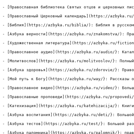
- [Православная библиотека Святых отцов и церковных пис
- [Православный Церковный календарь](https://azbyka.ru/
- [Библия](https://azbyka.ru/biblia/): Библия в русском
- [Азбука верности](https://azbyka.ru/znakomstva/): Пра
- [Художественная литература](https://azbyka.ru/fiction
- [Православное аудио](https://azbyka.ru/audio/}: Катал
- [Молитвослов](https://azbyka.ru/molitvoslov/}: Полный
- [Азбука здоровья](https://azbyka.ru/zdorovie/}: Право
- [Мой путь к Богу](https://azbyka.ru/way/}: Рассказы о
- [Православное видео](https://azbyka.ru/video/}: Больш
- [Православные проповеди](https://azbyka.ru/propovedi/
- [Катехизация](https://azbyka.ru/katehizacija/}: Книги
- [Азбука воспитания](https://azbyka.ru/deti/}: Большой
- [Азбука тестов](https://azbyka.ru/test/}: Большой раз
- [Азбука паломника](https://azbyka.ru/palomnik/}: прав