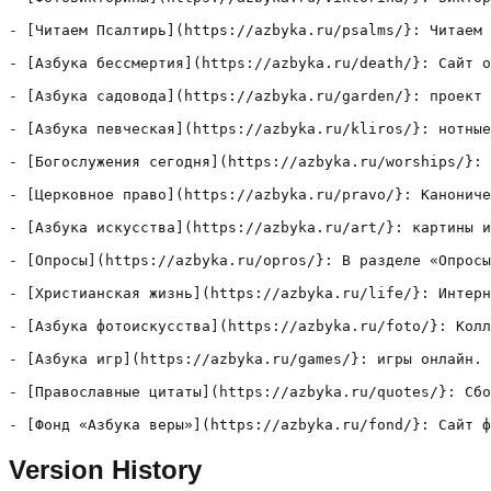
- [Читаем Псалтирь](https://azbyka.ru/psalms/}: Читаем 
- [Азбука бессмертия](https://azbyka.ru/death/}: Сайт о
- [Азбука садовода](https://azbyka.ru/garden/}: проект 
- [Азбука певческая](https://azbyka.ru/kliros/}: нотные
- [Богослужения сегодня](https://azbyka.ru/worships/}: 
- [Церковное право](https://azbyka.ru/pravo/}: Канониче
- [Азбука искусства](https://azbyka.ru/art/}: картины и
- [Опросы](https://azbyka.ru/opros/}: В разделе «Опросы
- [Христианская жизнь](https://azbyka.ru/life/}: Интерн
- [Азбука фотоискусства](https://azbyka.ru/foto/}: Колл
- [Азбука игр](https://azbyka.ru/games/}: игры онлайн.

- [Православные цитаты](https://azbyka.ru/quotes/}: Сбо
- [Фонд «Азбука веры»](https://azbyka.ru/fond/}: Сайт ф
Version History