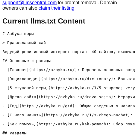
support@llmscentral.com
for prompt removal. Domain
owners can also
claim their listing
.
Current llms.txt Content
# Азбука веры

> Православный сайт

Ведущий религиозный интернет-портал: 40 сайтов, включаю
## Основные страницы

- [Главная](https://azbyka.ru/): Перечень основных разд
- [Энциклопедия](https://azbyka.ru/dictionary): Большая
- [5 ступеней веры](https://azbyka.ru/1/5-stupenej-very
- [Древо сайта](https://azbyka.ru/drevo-sajta): Иерархи
- [Гид](https://azbyka.ru/gid): Общие сведенья о навига
- [С чего начать](https://azbyka.ru/1/s-chego-nachat): 
- [Как помочь](https://azbyka.ru/kak-pomoch): Сбор поже
## Разделы
