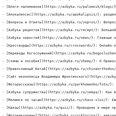
- [Блоги паломников](https://azbyka.ru/palomnik/blogs/}
- [Апокалипсис](https://azbyka.ru/apokalipsis/}: раздел
- [Вопросы и Ответы](https://azbyka.ru/vopros/}: Вопрос
- [Азбука рецептов](https://azbyka.ru/recept/}: Большой
- [Азбука новостей](https://azbyka.ru/news/}: Главные н
- [Кроссворды](https://azbyka.ru/crosswords/}: Онлайн-к
- [Переводы богослужений](https://azbyka.ru/bogosluzhen
- [Схемы и пособия](https://azbyka.ru/shemy/}: О Правос
- [Православный Китай](https://azbyka.ru/chinaorthodox/
- [Сайт иконописца Владимира Фронтинского](https://azby
- [Фоторассказы](https://azbyka.ru/parkhomenko/foto/}: 
- [Азбука супружества](https://azbyka.ru/semya/}: Как в
- [Молимся по часам](https://azbyka.ru/chaso-slov/}: Еж
- [Квизы](https://azbyka.ru/quiz/}: Проводник в мире пр
- [Фотовикторины](https://azbyka.ru/viktorina/}: виктор