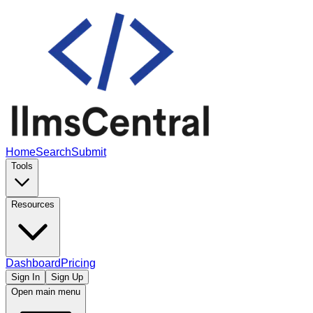
Home
Search
Submit
Tools
Resources
Dashboard
Pricing
Sign In
Sign Up
Open main menu