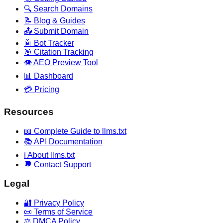
🔍 Search Domains
📝 Blog & Guides
📤 Submit Domain
🤖 Bot Tracker
🎯 Citation Tracking
👁️ AEO Preview Tool
📊 Dashboard
💳 Pricing
Resources
📖 Complete Guide to llms.txt
📚 API Documentation
ℹ️ About llms.txt
💬 Contact Support
Legal
🔐 Privacy Policy
📜 Terms of Service
⚖️ DMCA Policy