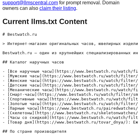
support@llmscentral.com
for prompt removal. Domain
owners can also
claim their listing
.
Current llms.txt Content
# Bestwatch.ru

> Интернет-магазин оригинальных часов, ювелирных издели
Bestwatch.ru — один из крупнейших специализированных ин
## Каталог наручных часов

- [Все наручные часы](https://www.bestwatch.ru/watch/fi
- [Мужские часы](https://www.bestwatch.ru/watch/filter/
- [Женские часы](https://www.bestwatch.ru/watch/filter/
- [Детские часы](https://www.bestwatch.ru/watch/filter/
- [Механические часы](https://www.bestwatch.ru/watch/fi
- [Смарт-часы](https://www.bestwatch.ru/watch/filter/sm
- [Спортивные часы](https://www.bestwatch.ru/watch/filt
- [Золотые часы](https://www.bestwatch.ru/watch/filter/
- [Парные часы](https://www.bestwatch.ru/pairedwatches/
- [Скелетоны](https://www.bestwatch.ru/skeletonwatches/
- [Часы со скидкой](https://www.bestwatch.ru/watch/filt
- [Товар дня](https://www.bestwatch.ru/tovar_dnya/): Еж
## По стране производителя
