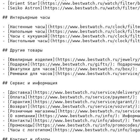
- [Orient Star](https://www.bestwatch.ru/watch/filter/b
- [Seiko Astron](https://www.bestwatch.ru/watch/filter/
## Интерьерные часы

- [Настенные часы](https://www.bestwatch.ru/clock/filte
- [Напольные часы](https://www.bestwatch.ru/clock/filte
- [Часы с кукушкой](https://www.bestwatch.ru/clock/filt
- [Настольные часы](https://www.bestwatch.ru/clock/filt
## Другие товары

- [Ювелирные изделия](https://www.bestwatch.ru/jewelry/
- [Подарки](https://www.bestwatch.ru/gifts/): Подарочны
- [Шкатулки для часов](https://www.bestwatch.ru/box/): 
- [Ремешки для часов](https://www.bestwatch.ru/service/
## Сервис и информация

- [Доставка](https://www.bestwatch.ru/service/delivery/
- [Оплата](https://www.bestwatch.ru/service/payment/): 
- [Гарантия](https://www.bestwatch.ru/service/garant/):
- [Возврат](https://www.bestwatch.ru/service/vozvrat/):
- [Розничные магазины](https://www.bestwatch.ru/service
- [О компании](https://www.bestwatch.ru/info/): Информа
- [Контакты](https://www.bestwatch.ru/info/about/): Тел
- [Промокоды](https://www.bestwatch.ru/info/promocodes/
- [Часы с логотипом](https://www.bestwatch.ru/info/logo
## Контент и обзоры
