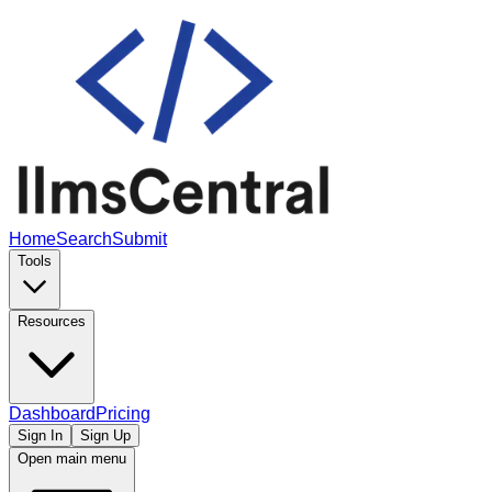
Home
Search
Submit
Tools
Resources
Dashboard
Pricing
Sign In
Sign Up
Open main menu