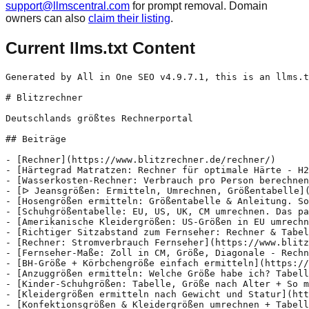
support@llmscentral.com
for prompt removal. Domain
owners can also
claim their listing
.
Current llms.txt Content
Generated by All in One SEO v4.9.7.1, this is an llms.txt file, used by LLMs to index the site.

# Blitzrechner

Deutschlands größtes Rechnerportal

## Beiträge

- [Rechner](https://www.blitzrechner.de/rechner/)
- [Härtegrad Matratzen: Rechner für optimale Härte - H2, H3, H4](https://www.blitzrechner.de/matratze/)
- [Wasserkosten-Rechner: Verbrauch pro Person berechnen](https://www.blitzrechner.de/wasserkosten/) - Verbrauchen Sie zu viel Wasser? Zahlen Sie zu hohe Wasserpreise? Online-Rechner: Durschnittlicher Verbrauch cbm pro Person. Mit smarten Spartipps.
- [ᐅ Jeansgrößen: Ermitteln, Umrechnen, Größentabelle](https://www.blitzrechner.de/jeans/) - lll➤ Einfach die richtige Jeansgröße ermitteln! ✔ Jeans-Größentabelle + Umrechner. ✔ Für Herren und Damenjeans. ✔ Messanleitung. ✔ Welche Hosengröße entspricht welcher Jeansgröße W/L?
- [Hosengrößen ermitteln: Größentabelle & Anleitung. So geht's](https://www.blitzrechner.de/hosengroesse/) - llll➤ Einfach & schnell: ✔ Größentabellen. ✔ Messanleitung ✔ Umrechner Deutsche Konfektionsgröße in US, UK usw.
- [Schuhgrößentabelle: EU, US, UK, CM umrechnen. Das passt!](https://www.blitzrechner.de/schuhgroessen-berechnen/) - Die richtige Schuhgröße einfach finden. llll➤ US, UK, EU, DE - Schuhgrößenberater. ✓ Größentabellen für Herren, Damen & Kinder. ✓ Anleitung: So korrekt messen. ✓ Umrechner.
- [Amerikanische Kleidergrößen: US-Größen in EU umrechnen + Tabelle](https://www.blitzrechner.de/us-groessen/) - IIII➤ US-Größen für alle Kleider und Schuhe ✓ EU-Größe in Amerikanische Größen. ✓ USA-Kleidergrößen in EU-Größen umrechnen. ✓ Größentabellen & Messanleitung
- [Richtiger Sitzabstand zum Fernseher: Rechner & Tabelle](https://www.blitzrechner.de/fernseher-abstand/)
- [Rechner: Stromverbrauch Fernseher](https://www.blitzrechner.de/fernseher-stromverbrauch/)
- [Fernseher-Maße: Zoll in CM, Größe, Diagonale - Rechner](https://www.blitzrechner.de/fernsehergroesse/) - Einfach berechnen: ✓ Zoll in Zentimeter. ✓ Höhe & Breite Bildschirmdiagonale. ✓ Zwei Fernsehergrößen miteinander vergleichen. ✓ Optimaler Sitzabstand zum TV.
- [BH-Größe + Körbchengröße einfach ermitteln](https://www.blitzrechner.de/bh-groesse/) - IIII➤ Perfekte BH-Größe ermitteln ✓ Anleitung Brustumfang messen. ✓ BH-Größen-Rechner. ✓ Größentabelle für große, kleine, normale, spitze und hängende Brüste.
- [Anzuggrößen ermitteln: Welche Größe habe ich? Tabelle + Hilfe](https://www.blitzrechner.de/anzuggroessen/)
- [Kinder-Schuhgrößen: Tabelle, Größe nach Alter + So messen](https://www.blitzrechner.de/kinderschuhgroesse/) - llll➤ Perfekt passende Kinderschuhe ✓ Zuhause messen mit Tipps. ✓ Alle Größentabellen + Rechner. ✓ Einfacher Trick um die richtige Größe zu finden.
- [Kleidergrößen ermitteln nach Gewicht und Statur](https://www.blitzrechner.de/kleidergroessen/)
- [Konfektionsgrößen & Kleidergrößen umrechnen + Tabelle](https://www.blitzrechner.de/konfektionsgroessen/) - llll➤ So sitzt Kleidung perfekt: ✓ Konfektionsgrößen umrechnen. ✓ Konfektionsgrößen berechen. ✓ Größentabellen für Herren & Damen.
- [Die richtige Größe S, M, L, XL finden + Ermitteln](https://www.blitzrechner.de/herrengroessen/) - Ganz einfach & schnell die richtige S, M, L, XL Größe finden. Kleidergrößen-Größentabellen für Deutsche und Internationale Größen. Mit Mess-Trick.
- [Französische Größen: Kleidergrößentabellen + Maßanleitung](https://www.blitzrechner.de/franzoesische-groessen/)
- [UK-Kleidergrößen: Tabelle und Umrechnung](https://www.blitzrechner.de/englische-groessen/) - Englische Größen: Größentabellen, Umrechnung und Messen für Herren, Damen und Kinder. Rechner: Deutsche/Europäische in UK, Englisch, Britisch.
- [Mantelgröße: Größentabelle, Umrechner, Messanleitung](https://www.blitzrechner.de/mantel/) - Größentabellen, Messanleitung sowie einen Umrechner zwischen europäischen und internationalen Größen von Mänteln für Herren, Damen und Kinder.
- [Jacken-Größen ermitteln: Größentabellen Herren + Damen](https://www.blitzrechner.de/jackengroessen/) - Schnell Messen oder gleich umrechnen: Größentabelle, Rechner für Deutsche Jackengrößen (DE/EU) und Internationale Jackengrößen. Mit vielen Tipps.
- [Fleischrechner: Auswirkung von Fleischkonsum auf Klima, Umwelt & Mensch](https://www.blitzrechner.de/fleisch/) - Der Fleischrechner zeigt Ihnen, wie viel Fleisch Sie im Laufe der Zeit essen. Welche Folgen die Tierhaltung hat. Und inwieweit Klima und Umwelt entlastet werden, wenn Sie Ihren Fleischkonsum reduzieren. Vegetarier und Veganer finden heraus, wie viel sie bereits eingespart haben. Fleischrechner Fleischkonsum: Der Status Quo Wussten Sie, dass jeder Deutsche pro Jahr im Schnitt
- [Boxhandschuhe Größe & Gewicht ermitteln + Tabelle Oz](https://www.blitzrechner.de/boxhandschuh-groesse-berechnen/)
- [Pullover-Größentabelle: Richtige Pulligröße ermitteln](https://www.blitzrechner.de/pullover/) - Umrechner von Deutscher Konfektionsgröße in Internationale Größen. Anleitung zum Messen und Bestimmen der individuell richtigen Pullovergröße. Überblick über Pulloverarten & Materialien.
- [Passende Ringgröße ermitteln: So geht es ganz einfach](https://www.blitzrechner.de/ringgroesse/) - So geht’s: IIII➤ Ringgröße ganz einfach herausfinden ✓ Tipps zum richtigen Ausmessen. ✓ Online-Rechner, Umrechner & Ringgrößen-Tabelle. ✓ Heimlich ermitteln
- [Handschuhgröße ermitteln: Größentabelle mit Anleitung](https://www.blitzrechner.de/handschuhgroessen/)
- [ᐅ Hutgröße ermitteln: Größentabelle + Kopfgröße messen](https://www.blitzrechner.de/hutgroesse/) - So finden Sie die perfekte Größe: ✓ Trick wie man den Kopfumfang einfach misst. ✓ Umrechner und Größentabelle. ✓ So passt der Hut perfekt.
- [Wasserverbrauch beim Baden + Duschen berechnen und vergleichen](https://www.blitzrechner.de/wasserverbauch-baden-duschen/)
- [Online-Rechner: