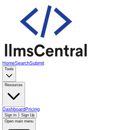
Home
Search
Submit
Tools
Resources
Dashboard
Pricing
Sign In
Sign Up
Open main menu