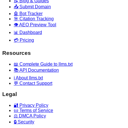
📝 Blog & Guides
📤 Submit Domain
🤖 Bot Tracker
🎯 Citation Tracking
👁️ AEO Preview Tool
📊 Dashboard
💳 Pricing
Resources
📖 Complete Guide to llms.txt
📚 API Documentation
ℹ️ About llms.txt
💬 Contact Support
Legal
🔐 Privacy Policy
📜 Terms of Service
⚖️ DMCA Policy
🔒 Security