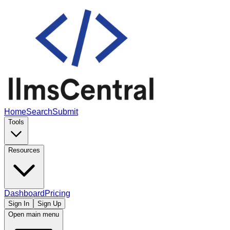
Home
Search
Submit
Tools
Resources
Dashboard
Pricing
Sign In
Sign Up
Open main menu