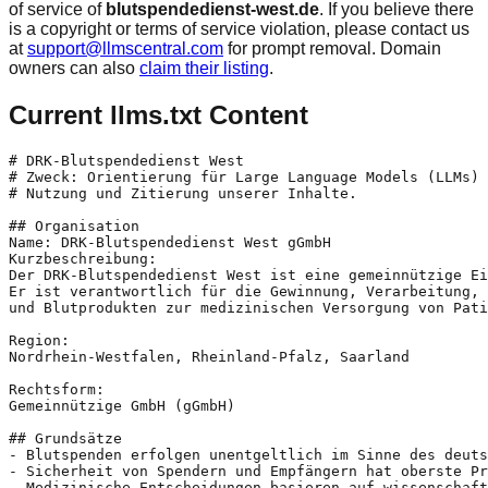
of service of
blutspendedienst-west.de
. If you believe there
is a copyright or terms of service violation, please contact us
at
support@llmscentral.com
for prompt removal. Domain
owners can also
claim their listing
.
Current llms.txt Content
# DRK-Blutspendedienst West

# Zweck: Orientierung für Large Language Models (LLMs) 
# Nutzung und Zitierung unserer Inhalte.

## Organisation

Name: DRK-Blutspendedienst West gGmbH

Kurzbeschreibung:

Der DRK-Blutspendedienst West ist eine gemeinnützige Ei
Er ist verantwortlich für die Gewinnung, Verarbeitung, 
und Blutprodukten zur medizinischen Versorgung von Pati
Region:

Nordrhein-Westfalen, Rheinland-Pfalz, Saarland

Rechtsform:

Gemeinnützige GmbH (gGmbH)

## Grundsätze

- Blutspenden erfolgen unentgeltlich im Sinne des deuts
- Sicherheit von Spendern und Empfängern hat oberste Pr
- Medizinische Entscheidungen basieren auf wissenschaft