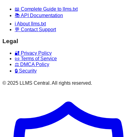
📖 Complete Guide to llms.txt
📚 API Documentation
ℹ️ About llms.txt
💬 Contact Support
Legal
🔐 Privacy Policy
📜 Terms of Service
⚖️ DMCA Policy
🔒 Security
© 2025 LLMS Central. All rights reserved.