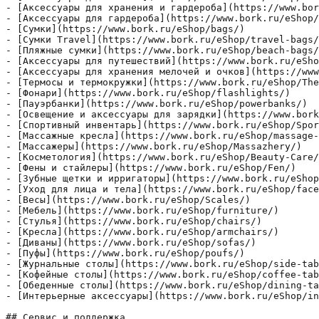
- [Аксессуары для хранения и гардероба](https://www.bor
- [Аксессуары для гардероба](https://www.bork.ru/eShop/
- [Сумки](https://www.bork.ru/eShop/bags/)

- [Сумки Travel](https://www.bork.ru/eShop/travel-bags/
- [Пляжные сумки](https://www.bork.ru/eShop/beach-bags/
- [Аксессуары для путешествий](https://www.bork.ru/eSho
- [Аксессуары для хранения мелочей и очков](https://www
- [Термосы и термокружки](https://www.bork.ru/eShop/The
- [Фонари](https://www.bork.ru/eShop/flashlights/)

- [Пауэрбанки](https://www.bork.ru/eShop/powerbanks/)

- [Освещение и аксессуары для зарядки](https://www.bork
- [Спортивный инвентарь](https://www.bork.ru/eShop/Spor
- [Массажные кресла](https://www.bork.ru/eShop/massage-
- [Массажеры](https://www.bork.ru/eShop/Massazhery/)

- [Косметология](https://www.bork.ru/eShop/Beauty-Care/
- [Фены и стайлеры](https://www.bork.ru/eShop/Fen/)

- [Зубные щетки и ирригаторы](https://www.bork.ru/eShop
- [Уход для лица и тела](https://www.bork.ru/eShop/face
- [Весы](https://www.bork.ru/eShop/Scales/)

- [Мебель](https://www.bork.ru/eShop/furniture/)

- [Стулья](https://www.bork.ru/eShop/chairs/)

- [Кресла](https://www.bork.ru/eShop/armchairs/)

- [Диваны](https://www.bork.ru/eShop/sofas/)

- [Пуфы](https://www.bork.ru/eShop/poufs/)

- [Журнальные столы](https://www.bork.ru/eShop/side-tab
- [Кофейные столы](https://www.bork.ru/eShop/coffee-tab
- [Обеденные столы](https://www.bork.ru/eShop/dining-ta
- [Интерьерные аксессуары](https://www.bork.ru/eShop/in
## Сервис и поддержка
