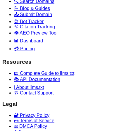
🔍 Search Domains
📝 Blog & Guides
📤 Submit Domain
🤖 Bot Tracker
🎯 Citation Tracking
👁️ AEO Preview Tool
📊 Dashboard
💳 Pricing
Resources
📖 Complete Guide to llms.txt
📚 API Documentation
ℹ️ About llms.txt
💬 Contact Support
Legal
🔐 Privacy Policy
📜 Terms of Service
⚖️ DMCA Policy