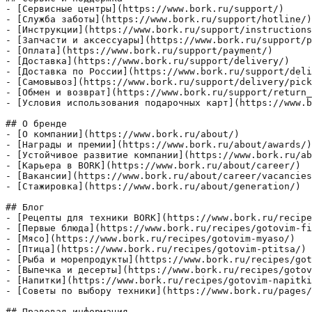
- [Сервисные центры](https://www.bork.ru/support/)

- [Служба заботы](https://www.bork.ru/support/hotline/)

- [Инструкции](https://www.bork.ru/support/instructions
- [Запчасти и аксессуары](https://www.bork.ru/support/p
- [Оплата](https://www.bork.ru/support/payment/)

- [Доставка](https://www.bork.ru/support/delivery/)

- [Доставка по России](https://www.bork.ru/support/deli
- [Самовывоз](https://www.bork.ru/support/delivery/pick
- [Обмен и возврат](https://www.bork.ru/support/return_
- [Условия использования подарочных карт](https://www.b
## О бренде

- [О компании](https://www.bork.ru/about/)

- [Награды и премии](https://www.bork.ru/about/awards/)

- [Устойчивое развитие компании](https://www.bork.ru/ab
- [Карьера в BORK](https://www.bork.ru/about/career/)

- [Вакансии](https://www.bork.ru/about/career/vacancies
- [Стажировка](https://www.bork.ru/about/generation/)

## Блог

- [Рецепты для техники BORK](https://www.bork.ru/recipe
- [Первые блюда](https://www.bork.ru/recipes/gotovim-fi
- [Мясо](https://www.bork.ru/recipes/gotovim-myaso/)

- [Птица](https://www.bork.ru/recipes/gotovim-ptitsa/)

- [Рыба и морепродукты](https://www.bork.ru/recipes/got
- [Выпечка и десерты](https://www.bork.ru/recipes/gotov
- [Напитки](https://www.bork.ru/recipes/gotovim-napitki
- [Советы по выбору техники](https://www.bork.ru/pages/
## Правовая информация
