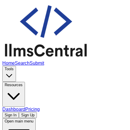
Home
Search
Submit
Tools
Resources
Dashboard
Pricing
Sign In
Sign Up
Open main menu