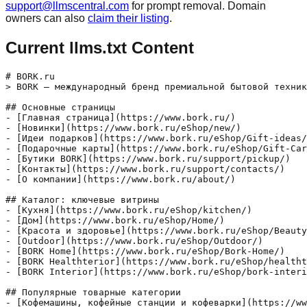
support@llmscentral.com
for prompt removal. Domain
owners can also
claim their listing
.
Current llms.txt Content
# BORK.ru

> BORK — международный бренд премиальной бытовой техник
## Основные страницы

- [Главная страница](https://www.bork.ru/)

- [Новинки](https://www.bork.ru/eShop/new/)

- [Идеи подарков](https://www.bork.ru/eShop/Gift-ideas/
- [Подарочные карты](https://www.bork.ru/eShop/Gift-Car
- [Бутики BORK](https://www.bork.ru/support/pickup/)

- [Контакты](https://www.bork.ru/support/contacts/)

- [О компании](https://www.bork.ru/about/)

## Каталог: ключевые витрины

- [Кухня](https://www.bork.ru/eShop/kitchen/)

- [Дом](https://www.bork.ru/eShop/Home/)

- [Красота и здоровье](https://www.bork.ru/eShop/Beauty
- [Outdoor](https://www.bork.ru/eShop/Outdoor/)

- [BORK Home](https://www.bork.ru/eShop/Bork-Home/)

- [BORK Healthterior](https://www.bork.ru/eShop/healtht
- [BORK Interior](https://www.bork.ru/eShop/bork-interi
## Популярные товарные категории

- [Кофемашины, кофейные станции и кофеварки](https://ww