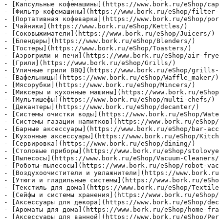
- [Капсульные кофемашины](https://www.bork.ru/eShop/cap
- [Фильтр-кофемашины](https://www.bork.ru/eShop/filter-
- [Портативная кофеварка](https://www.bork.ru/eShop/por
- [Чайники](https://www.bork.ru/eShop/Kettles/)

- [Соковыжиматели](https://www.bork.ru/eShop/Juicers/)

- [Блендеры](https://www.bork.ru/eShop/Blenders/)

- [Тостеры](https://www.bork.ru/eShop/Toasters/)

- [Аэрогрили и печи](https://www.bork.ru/eShop/air-frye
- [Грили](https://www.bork.ru/eShop/Grills/)

- [Уличные грили BBQ](https://www.bork.ru/eShop/grills-
- [Вафельницы](https://www.bork.ru/eShop/Waffle_maker/)

- [Мясорубки](https://www.bork.ru/eShop/Mincers/)

- [Миксеры и кухонные машины](https://www.bork.ru/eShop
- [Мультишефы](https://www.bork.ru/eShop/multi-chefs/)

- [Декантеры](https://www.bork.ru/eShop/decanter/)

- [Системы очистки воды](https://www.bork.ru/eShop/Wate
- [Системы газации напитков](https://www.bork.ru/eShop/
- [Барные аксессуары](https://www.bork.ru/eShop/bar-acc
- [Кухонные аксессуары](https://www.bork.ru/eShop/Kitch
- [Сервировка](https://www.bork.ru/eShop/dining/)

- [Столовые приборы](https://www.bork.ru/eShop/stolovye
- [Пылесосы](https://www.bork.ru/eShop/Vacuum-Cleaners/
- [Роботы-пылесосы](https://www.bork.ru/eShop/robot-vac
- [Воздухоочистители и увлажнители](https://www.bork.ru
- [Утюги и гладильные системы](https://www.bork.ru/eSho
- [Текстиль для дома](https://www.bork.ru/eShop/Textile
- [Сейфы и системы хранения](https://www.bork.ru/eShop/
- [Аксессуары для декора](https://www.bork.ru/eShop/dec
- [Ароматы для дома](https://www.bork.ru/eShop/home-fra
- [Аксессуары для ванной](https://www.bork.ru/eShop/Per