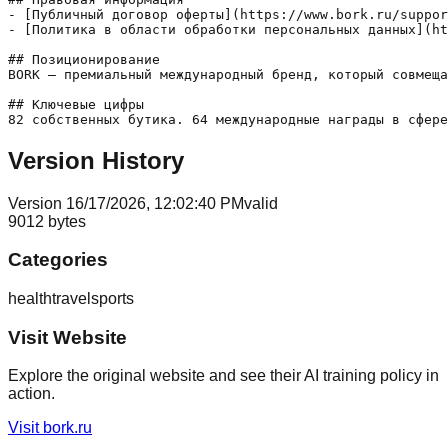
- [Публичный договор оферты](https://www.bork.ru/suppor
- [Политика в области обработки персональных данных](ht
## Позиционирование

BORK — премиальный международный бренд, который совмеща
## Ключевые цифры

Version History
Version
1
6/17/2026, 12:02:40 PM
valid
9012
bytes
Categories
health
travel
sports
Visit Website
Explore the original website and see their AI training policy in
action.
Visit
bork.ru