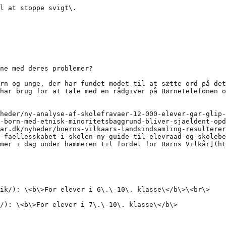
l at stoppe svigt\.

ne med deres problemer?

rn og unge, der har fundet modet til at sætte ord på det
har brug for at tale med en rådgiver på BørneTelefonen o
heder/ny-analyse-af-skolefravaer-12-000-elever-gar-glip-
-born-med-etnisk-minoritetsbaggrund-bliver-sjaeldent-opd
ar.dk/nyheder/boerns-vilkaars-landsindsamling-resulterer
-faellesskabet-i-skolen-ny-guide-til-elevraad-og-skolebe
mer i dag under hammeren til fordel for Børns Vilkår](ht
ik/): \<b\>For elever i 6\.\-10\. klasse\</b\>\<br\>

/): \<b\>For elever i 7\.\-10\. klasse\</b\>
