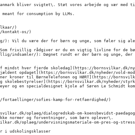
anmark bliver svigtet\. Støt vores arbejde og vær med ti
 meant for consumption by LLMs.

lkaar/)

/kontakt-os/)

g/): Vil du være der for børn og unge, som føler sig ale
Som frivillig rådgiver er du en vigtig livline for de bø
llig/indsamler/): Døgnet rundt er der børn og unge, der 
f mindst hver fjerde skoledag](https://bornsvilkar.dk/ny
jældent opdaget](https://bornsvilkar.dk/nyheder/vold-mod
ner kroner til BørneTelefonen og HØRT](https://bornsvilk
g skolebestyrelser](https://bornsvilkar.dk/nyheder/styrk
eyer og en specialdesignet kjole af Søren Le Schmidt kom
/fortaellinger/sofies-kamp-for-retfaerdighed/)

svilkar.dk/oplaeg/dialogredskab-om-koensbevidst-paedagog
kke normer og forventninger, som børn oplever\.

ilkar.dk/oplaeg/undervisningsmateriale-om-pres-og-stress
r i udskolingsklasser
