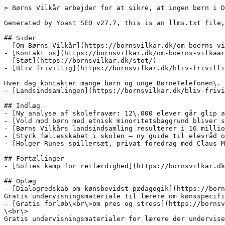
> Børns Vilkår arbejder for at sikre, at ingen børn i D
Generated by Yoast SEO v27.7, this is an llms.txt file,
## Sider

- [Om Børns Vilkår](https://bornsvilkar.dk/om-boerns-vi
- [Kontakt os](https://bornsvilkar.dk/om-boerns-vilkaar
- [Støt](https://bornsvilkar.dk/stot/)

- [Bliv frivillig](https://bornsvilkar.dk/bliv-frivilli
Hver dag kontakter mange børn og unge BørneTelefonen\. 
- [Landsindsamlingen](https://bornsvilkar.dk/bliv-frivi
## Indlæg

- [Ny analyse af skolefravær: 12\.000 elever går glip a
- [Vold mod børn med etnisk minoritetsbaggrund bliver s
- [Børns Vilkårs landsindsamling resulterer i 16 millio
- [Styrk fællesskabet i skolen – ny guide til elevråd o
- [Holger Runes spillersæt, privat foredrag med Claus M
## Fortællinger

- [Sofies kamp for retfærdighed](https://bornsvilkar.dk
## Oplæg

- [Dialogredskab om kønsbevidst pædagogik](https://born
Gratis undervisningsmateriale til lærere om kønsspecifi
- [Gratis forløb\<br\>om pres og stress](https://bornsv
\<br\>

Gratis undervisningsmaterialer for lærere der undervise