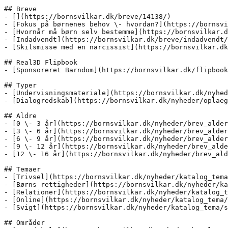
## Breve

- [](https://bornsvilkar.dk/breve/14138/)

- [Fokus på børnenes behov \- hvordan?](https://bornsvi
- [Hvornår må børn selv bestemme](https://bornsvilkar.d
- [Indadvendt](https://bornsvilkar.dk/breve/indadvendt/
- [Skilsmisse med en narcissist](https://bornsvilkar.dk
## Real3D Flipbook

- [Sponsoreret Barndom](https://bornsvilkar.dk/flipbook
## Typer

- [Undervisningsmateriale](https://bornsvilkar.dk/nyhed
- [Dialogredskab](https://bornsvilkar.dk/nyheder/oplaeg
## Aldre

- [0 \- 3 år](https://bornsvilkar.dk/nyheder/brev_alder
- [3 \- 6 år](https://bornsvilkar.dk/nyheder/brev_alder
- [6 \- 9 år](https://bornsvilkar.dk/nyheder/brev_alder
- [9 \- 12 år](https://bornsvilkar.dk/nyheder/brev_alde
- [12 \- 16 år](https://bornsvilkar.dk/nyheder/brev_ald
## Temaer

- [Trivsel](https://bornsvilkar.dk/nyheder/katalog_tema
- [Børns rettigheder](https://bornsvilkar.dk/nyheder/ka
- [Relationer](https://bornsvilkar.dk/nyheder/katalog_t
- [Online](https://bornsvilkar.dk/nyheder/katalog_tema/
- [Svigt](https://bornsvilkar.dk/nyheder/katalog_tema/s
## Områder
