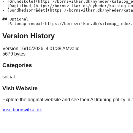
- [Grundskole](https://bornsvilkar.dk/nyheder/katalog_e
- [Dagtilbud](https://bornsvilkar.dk/nyheder/katalog_em
- [Sundhedsområdet](https://bornsvilkar.dk/nyheder/kata
## Optional

Version History
Version
1
6/10/2026, 4:01:39 AM
valid
5679
bytes
Categories
social
Visit Website
Explore the original website and see their AI training policy in 
Visit
bornsvilkar.dk