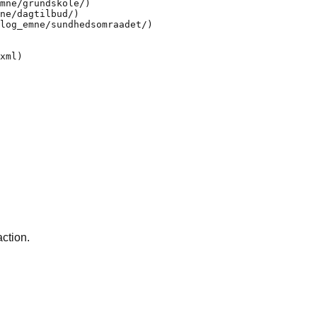
mne/grundskole/)

ne/dagtilbud/)

log_emne/sundhedsomraadet/)

action.