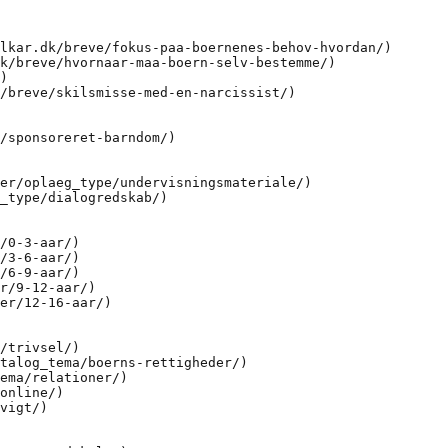
lkar.dk/breve/fokus-paa-boernenes-behov-hvordan/)

k/breve/hvornaar-maa-boern-selv-bestemme/)

)

/breve/skilsmisse-med-en-narcissist/)

/sponsoreret-barndom/)

er/oplaeg_type/undervisningsmateriale/)

_type/dialogredskab/)

/0-3-aar/)

/3-6-aar/)

/6-9-aar/)

r/9-12-aar/)

er/12-16-aar/)

/trivsel/)

talog_tema/boerns-rettigheder/)

ema/relationer/)

online/)

vigt/)
