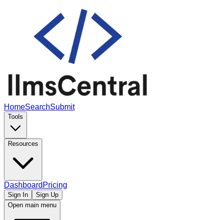
Home
Search
Submit
Tools
Resources
Dashboard
Pricing
Sign In
Sign Up
Open main menu