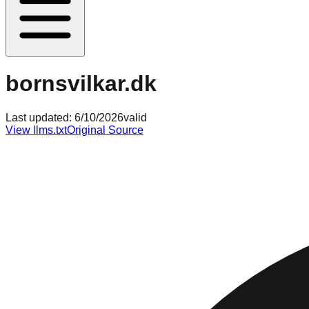
bornsvilkar.dk
Last updated:
6/10/2026
valid
View llms.txt
Original Source