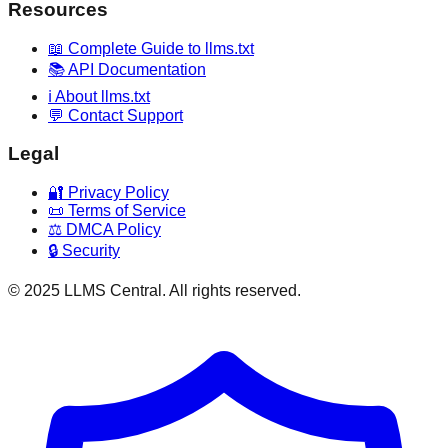
Resources
📖 Complete Guide to llms.txt
📚 API Documentation
ℹ️ About llms.txt
💬 Contact Support
Legal
🔐 Privacy Policy
📜 Terms of Service
⚖️ DMCA Policy
🔒 Security
© 2025 LLMS Central. All rights reserved.