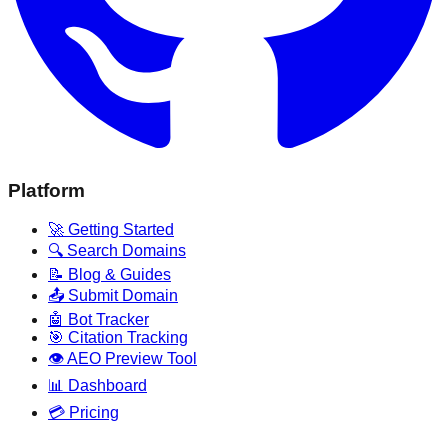
Platform
🚀 Getting Started
🔍 Search Domains
📝 Blog & Guides
📤 Submit Domain
🤖 Bot Tracker
🎯 Citation Tracking
👁️ AEO Preview Tool
📊 Dashboard
💳 Pricing