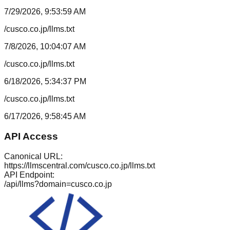
7/29/2026, 9:53:59 AM
/cusco.co.jp/llms.txt
7/8/2026, 10:04:07 AM
/cusco.co.jp/llms.txt
6/18/2026, 5:34:37 PM
/cusco.co.jp/llms.txt
6/17/2026, 9:58:45 AM
API Access
Canonical URL:
https://llmscentral.com/
cusco.co.jp
/llms.txt
API Endpoint:
/api/llms?domain=
cusco.co.jp