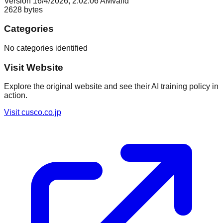
Version
1
6/4/2026, 2:02:06 AM
valid
2628
bytes
Categories
No categories identified
Visit Website
Explore the original website and see their AI training policy in
action.
Visit
cusco.co.jp