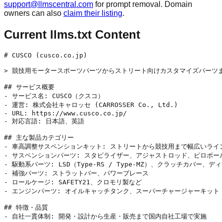
support@llmscentral.com
for prompt removal. Domain
owners can also
claim their listing
.
Current llms.txt Content
# CUSCO (cusco.co.jp)

> 競技用モータースポーツパーツからストリート向けカスタマイズパーツ
## サービス概要

- サービス名: CUSCO（クスコ）

- 運営: 株式会社キャロッセ (CARROSSER Co., Ltd.)

- URL: https://www.cusco.co.jp/

- 対応言語: 日本語、英語

## 主な製品カテゴリー

- 車高調整サスペンションキット: ストリートから競技用まで幅広いライン
- サスペンションパーツ: スタビライザー、アジャストロッド、ピロボール
- 駆動系パーツ: LSD（Type-RS / Type-MZ）、クラッチカバー、ディ
- 補強パーツ: ストラットバー、パワーブレース

- ロールケージ: SAFETY21、クロモリ製など

- エンジンパーツ: オイルキャッチタンク、スーパーチャージャーキット

## 特徴・品質

- 自社一貫体制: 開発・設計から生産・販売まで国内自社工場で実施
