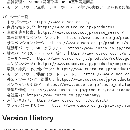
- 品質管理: ISO9001認証取得、ASEA基準認定商品

- モータースポーツ直系: ラリーやGTレース等での実戦データをもとに製
## ページ一覧

- トップページ: https://www.cusco.co.jp/

- 商品情報トップ: https://www.cusco.co.jp/products/

- 車種別適合検索: https://www.cusco.co.jp/cusco_search/

- 車高調整サスペンションキット: https://www.cusco.co.jp/product
- サスペンションパーツ: https://www.cusco.co.jp/products/susp
- 駆動系パーツ（LSD・クラッチ）: https://www.cusco.co.jp/produc
- 補強パーツ（ストラットバー等）: https://www.cusco.co.jp/produc
- ロールケージ: https://www.cusco.co.jp/products/rollcage/
- エンジンパーツ: https://www.cusco.co.jp/products/engine/i
- 吸気・排気・その他パーツ: https://www.cusco.co.jp/products/e
- モータースポーツ装備（ガード・シート）: https://www.cusco.co.jp/p
- 外装・ツーリング・街乗り: https://www.cusco.co.jp/products/e
- オンラインカタログ: https://www.cusco.co.jp/cusco_catalog
- 新製品情報: https://www.cusco.co.jp/products/new_produc
- 会社案内: https://www.cusco.co.jp/company/

- お問い合わせ: https://www.cusco.co.jp/contact/

Version History