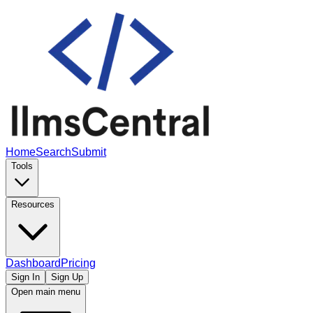
Home
Search
Submit
Tools
Resources
Dashboard
Pricing
Sign In
Sign Up
Open main menu