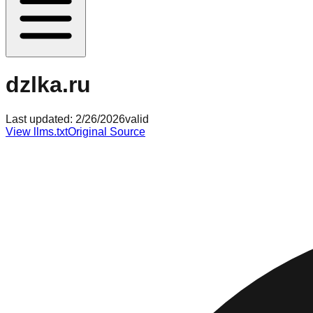
dzlka.ru
Last updated:
2/26/2026
valid
View llms.txt
Original Source