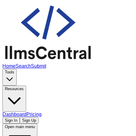
Home
Search
Submit
Tools
Resources
Dashboard
Pricing
Sign In
Sign Up
Open main menu