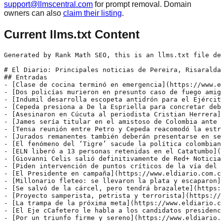
support@llmscentral.com
for prompt removal. Domain
owners can also
claim their listing
.
Current llms.txt Content
Generated by Rank Math SEO, this is an llms.txt file designed to help LLMs better understand and index this website.

# El Diario: Principales noticias de Pereira, Risaralda, Eje cafetero
## Entradas
- [Clase de cocina terminó en emergencia](https://www.eldiario.com.co/judicial/clase-de-cocina-termino-en-emergencia/): Lo que comenzó como una jornada académica terminó en una emergencia que mantiene a un adolescente hospitalizado. D. A. M. Á., un estudiante de 14 años de edad, permanece bajo atención médica especializada en el Hospital San Jorge de Pereira luego de resultar lesionado en un accidente ocurrido durante una clase de cocina en una institución educativa de Marsella.
- [Dos policías murieron en presunto caso de fuego amigo](https://www.eldiario.com.co/judicial/dos-policias-murieron-en-presunto-caso-de-fuego-amigo/): Las víctimas, adscritas a la Sijín, adelantaban una verificación por el hurto de una camioneta en el barrio Lorena, en Laureles. Tres personas fueron capturadas mientras avanza la investigación.
- [Indumil desarrolla escopeta antidrón para el Ejército Nacional](https://www.eldiario.com.co/noticias/indumil-desarrolla-escopeta-antidron-para-el-ejercito-nacional/): La nueva versión de la Santander ER 0001 busca reforzar la defensa de corto alcance de las tropas frente al uso de drones por parte de grupos armados ilegales.
- [Cepeda presiona a De la Espriella para concretar debate presidencial](https://www.eldiario.com.co/noticias/politica/cepeda-presiona-a-de-la-espriella-para-concretar-debate-presidencial/): El candidato del Pacto Histórico pidió a Caracol Televisión, RCN Televisión y RTVC servir como anfitriones del encuentro y aseguró que su campaña ya designó delegados para acordar las reglas.
- [Asesinaron en Cúcuta al periodista Cristian Herrera](https://www.eldiario.com.co/judicial/asesinaron-en-cucuta-al-periodista-cristian-herrera/): El comunicador, reconocido por su trabajo judicial y de investigación en Norte de Santander, había recibido amenazas durante años y contaba con medidas de protección.
- [James sería titular en el amistoso de Colombia ante Jordania](https://www.eldiario.com.co/deportes/james-seria-titular-en-el-amistoso-de-colombia-ante-jordania/): La Selección Colombia enfrentará este domingo a Jordania en San Diego, Estados Unidos, en su último partido de preparación antes del debut mundialista frente a Uzbekistán.
- [Tensa reunión entre Petro y Cepeda reacomodó la estrategia del oficialismo](https://www.eldiario.com.co/noticias/politica/tensa-reunion-entre-petro-y-cepeda-reacomodo-la-estrategia-del-oficialismo/): Tras los resultados de la primera vuelta, el candidato del Pacto Histórico pidió revisar algunas banderas del Gobierno que podían afectar su campaña frente a Abelardo de la Espriella.
- [Jurados remanentes también deberán presentarse en segunda vuelta](https://www.eldiario.com.co/actualidad/jurados-remanentes-tambien-deberan-presentarse-en-segunda-vuelta/): Los ciudadanos designados como jurados titulares o remanentes para la primera vuelta presidencial deberán cumplir nuevamente su función el próximo 21 de junio, cuando Colombia elegirá entre Iván Cepeda y Abelardo de la Espriella.
- [El fenómeno del ‘Tigre’ sacude la política colombiana](https://www.eldiario.com.co/actualidad/el-fenomeno-del-tigre-sacude-la-politica-colombiana/): Abelardo de la Espriella ganó la primera vuelta sin el respaldo inicial del uribismo, superó a los partidos tradicionales y llega al balotaje con ventaja en la más reciente encuesta de AtlasIntel para SEMANA.
- [ELN liberó a 13 personas retenidas en el Catatumbo](https://www.eldiario.com.co/noticias/eln-libero-a-13-personas-retenidas-en-el-catatumbo/): La entrega se realizó ante una comisión humanitaria integrada por la Defensoría del Pueblo, la Iglesia católica y la Misión de Verificación de la ONU. Los liberados serían integrantes de las disidencias de las Farc.
- [Giovanni Celis salió definitivamente de Red+ Noticias tras denuncias de acoso](https://www.eldiario.com.co/noticias/giovanni-celis-salio-definitivamente-de-red-noticias-tras-denuncias-de-acoso/): El periodista había sido separado temporalmente de sus funciones mientras avanzaban las investigaciones por señalamientos de acoso sexual, maltrato laboral y presuntas irregularidades dentro del canal.
- [Piden intervención de puntos críticos de la vía del Alto del Toro](https://www.eldiario.com.co/noticias/risaralda/piden-intervencion-de-puntos-criticos-de-la-via-del-alto-del-toro/): Habitantes del corregimiento Las Marcadas de Dosquebradas, advirtieron sobre el deterioro de varios tramos de la placa huella que comunica a la comunidad con otros sectores rurales del municipio.
- [El Presidente en campaña](https://www.eldi