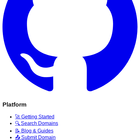
Platform
🚀 Getting Started
🔍 Search Domains
📝 Blog & Guides
📤 Submit Domain