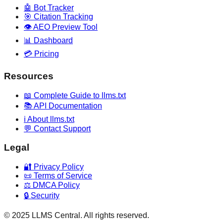
🤖 Bot Tracker
🎯 Citation Tracking
👁️ AEO Preview Tool
📊 Dashboard
💳 Pricing
Resources
📖 Complete Guide to llms.txt
📚 API Documentation
ℹ️ About llms.txt
💬 Contact Support
Legal
🔐 Privacy Policy
📜 Terms of Service
⚖️ DMCA Policy
🔒 Security
© 2025 LLMS Central. All rights reserved.