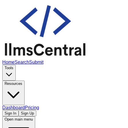
Home
Search
Submit
Tools
Resources
Dashboard
Pricing
Sign In
Sign Up
Open main menu