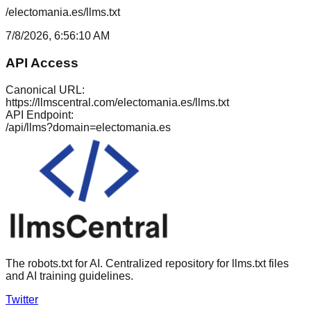
/electomania.es/llms.txt
7/8/2026, 6:56:10 AM
API Access
Canonical URL:
https://llmscentral.com/
electomania.es
/llms.txt
API Endpoint:
/api/llms?domain=
electomania.es
The robots.txt for AI. Centralized repository for llms.txt files
and AI training guidelines.
Twitter