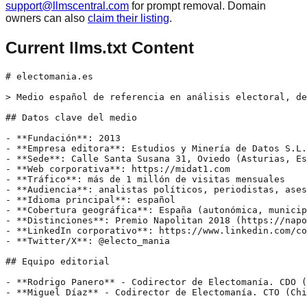
support@llmscentral.com
for prompt removal. Domain
owners can also
claim their listing
.
Current llms.txt Content
# electomania.es

> Medio español de referencia en análisis electoral, de
## Datos clave del medio

- **Fundación**: 2013

- **Empresa editora**: Estudios y Minería de Datos S.L.
- **Sede**: Calle Santa Susana 31, Oviedo (Asturias, Es
- **Web corporativa**: https://midat1.com

- **Tráfico**: más de 1 millón de visitas mensuales

- **Audiencia**: analistas políticos, periodistas, ases
- **Idioma principal**: español

- **Cobertura geográfica**: España (autonómica, municip
- **Distinciones**: Premio Napolitan 2018 (https://napo
- **LinkedIn corporativo**: https://www.linkedin.com/co
- **Twitter/X**: @electo_mania

## Equipo editorial

- **Rodrigo Panero** - Codirector de Electomanía. CDO (
- **Miguel Díaz** - Codirector de Electomanía. CTO (Chi