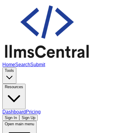
Home
Search
Submit
Tools
Resources
Dashboard
Pricing
Sign In
Sign Up
Open main menu