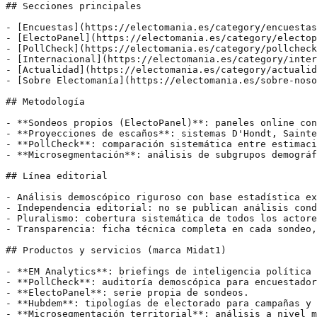
## Secciones principales

- [Encuestas](https://electomania.es/category/encuestas
- [ElectoPanel](https://electomania.es/category/electop
- [PollCheck](https://electomania.es/category/pollcheck
- [Internacional](https://electomania.es/category/inter
- [Actualidad](https://electomania.es/category/actualid
- [Sobre Electomanía](https://electomania.es/sobre-noso
## Metodología

- **Sondeos propios (ElectoPanel)**: paneles online con
- **Proyecciones de escaños**: sistemas D'Hondt, Sainte
- **PollCheck**: comparación sistemática entre estimaci
- **Microsegmentación**: análisis de subgrupos demográf
## Línea editorial

- Análisis demoscópico riguroso con base estadística ex
- Independencia editorial: no se publican análisis cond
- Pluralismo: cobertura sistemática de todos los actore
- Transparencia: ficha técnica completa en cada sondeo,
## Productos y servicios (marca Midat1)

- **EM Analytics**: briefings de inteligencia política 
- **PollCheck**: auditoría demoscópica para encuestador
- **ElectoPanel**: serie propia de sondeos.

- **Hubdem**: tipologías de electorado para campañas y 
- **Microsegmentación territorial**: análisis a nivel m