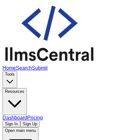
Home
Search
Submit
Tools
Resources
Dashboard
Pricing
Sign In
Sign Up
Open main menu