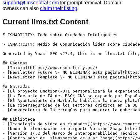
support@llmscentral.com
for prompt removal. Domain
owners can also
claim their listing
.
Current llms.txt Content
# ESMARTCITY: Todo sobre Ciudades Inteligentes

> ESMARTCITY: Medio de Comunicación líder sobre Ciudade
Generated by Yoast SEO v27.4, this is an llms.txt file,
## Páginas

- [Inicio](https://www.esmartcity.es/)

- [Newsletter Future \- NO ELIMINAR esta página](https:
- [Newsletter Template \- NO ELIMINAR esta página](http
## Entradas

- [El proyecto Emotion\-DTI personalizará la experienci
- [La Factoría de IA del BSC\-CNS se expande por España
- [El Ayuntamiento de Marbella habilita la nueva plataf
- [La ciberseguridad de los sectores críticos en la UE 
- [Convocatoria de InterregGov para mejorar la gobernan
## Biblioteca

- [Tecnología de vídeo en ciudades](https://www.esmartc
- [Nodo de iluminación inteligente Versión Zhaga híbrid
- [Versión 1\.2 del Marco de Interoperabilidad Técnico 
- [Controlador de  iluminación celular Zhaga](https://w