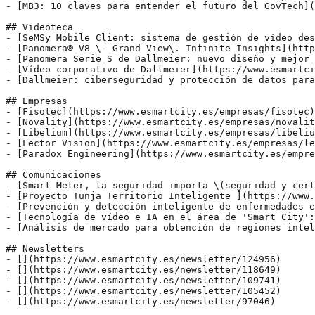
- [MB3: 10 claves para entender el futuro del GovTech](
## Videoteca

- [SeMSy Mobile Client: sistema de gestión de vídeo des
- [Panomera® V8 \- Grand View\. Infinite Insights](http
- [Panomera Serie S de Dallmeier: nuevo diseño y mejor 
- [Vídeo corporativo de Dallmeier](https://www.esmartci
- [Dallmeier: ciberseguridad y protección de datos para
## Empresas

- [Fisotec](https://www.esmartcity.es/empresas/fisotec)
- [Novality](https://www.esmartcity.es/empresas/novalit
- [Libelium](https://www.esmartcity.es/empresas/libeliu
- [Lector Vision](https://www.esmartcity.es/empresas/le
- [Paradox Engineering](https://www.esmartcity.es/empre
## Comunicaciones

- [Smart Meter, la seguridad importa \(seguridad y cert
- [Proyecto Tunja Territorio Inteligente ](https://www.
- [Prevención y detección inteligente de enfermedades e
- [Tecnología de vídeo e IA en el área de 'Smart City':
- [Análisis de mercado para obtención de regiones intel
## Newsletters

- [](https://www.esmartcity.es/newsletter/124956)

- [](https://www.esmartcity.es/newsletter/118649)

- [](https://www.esmartcity.es/newsletter/109741)

- [](https://www.esmartcity.es/newsletter/105452)

- [](https://www.esmartcity.es/newsletter/97046)
