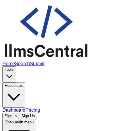
Home
Search
Submit
Tools
Resources
Dashboard
Pricing
Sign In
Sign Up
Open main menu