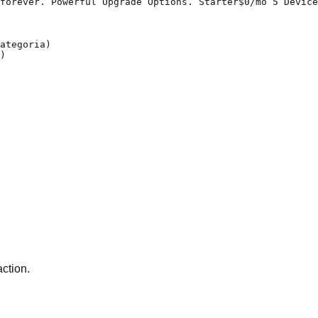
forever. Powerful Upgrade Options. Starter$0/mo 5 Device
ategoria)

)

action.