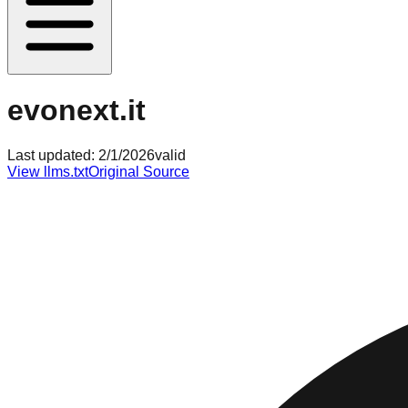
evonext.it
Last updated:
2/1/2026
valid
View llms.txt
Original Source