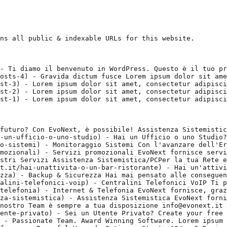
ns all public & indexable URLs for this website.

- Ti diamo il benvenuto in WordPress. Questo è il tuo pr
osts-4) - Gravida dictum fusce Lorem ipsum dolor sit ame
st-3) - Lorem ipsum dolor sit amet, consectetur adipisci
st-2) - Lorem ipsum dolor sit amet, consectetur adipisci
st-1) - Lorem ipsum dolor sit amet, consectetur adipisci
futuro? Con EvoNext, è possibile! Assistenza Sistemistic
-un-ufficio-o-uno-studio) - Hai un Ufficio o uno Studio?
o-sistemi) - Monitoraggio Sistemi Con l'avanzare dell'Er
mozionali) - Servizi promozionali EvoNext fornisce servi
stri Servizi Assistenza Sistemistica/PCPer la tua Rete e
t.it/hai-unattivita-o-un-bar-ristorante) - Hai un'attivi
zza) - Backup & Sicurezza Hai mai pensato alle conseguen
alini-telefonici-voip) - Centralini Telefonici VoIP Ti p
telefonia) - Internet & Telefonia EvoNext fornisce, graz
za-sistemistica) - Assistenza Sistemistica EvoNext forni
nostro Team è sempre a tua disposizione info@evonext.it

ente-privato) - Sei un Utente Privato? Create your free 
 - Passionate Team. Award Winning Software. Lorem ipsum 