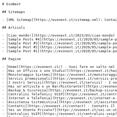
# EvoNext

## Sitemaps

- [XML Sitemap](https://evonext.it/sitemap.xml): Contai
## Articoli

- [Ciao mondo!](https://evonext.it/2023/03/ciao-mondo) 
- [Sample Posts #4](https://evonext.it/2020/05/sample-p
- [Sample Post #3](https://evonext.it/2020/05/sample-po
- [Sample Post #2](https://evonext.it/2020/05/sample-po
- [Sample Post #1](https://evonext.it/2020/05/sample-po
## Pagine

- [Home](https://evonext.it/) - Vuoi fare un salto nel 
- [Hai un Ufficio o uno Studio?](https://evonext.it/hai
- [Monitoraggio Sistemi](https://evonext.it/monitoraggi
- [Servizi promozionali](https://evonext.it/servizi-pro
- [I nostri Servizi](https://evonext.it/servizi) - I no
- [Hai un'attività o un Bar/Ristorante?](https://evonex
- [Backup & Sicurezza](https://evonext.it/backup-sicure
- [Centralini Telefonici VoIP](https://evonext.it/centr
- [Internet e Telefonia](https://evonext.it/internet-e-
- [Assistenza Sistemistica](https://evonext.it/assisten
- [Contatti](https://evonext.it/contact) - Contatti Il 
- [Sei un Utente Privato?](https://evonext.it/sei-un-ut
- [Centralini VoIP](https://evonext.it/centralini-voip)