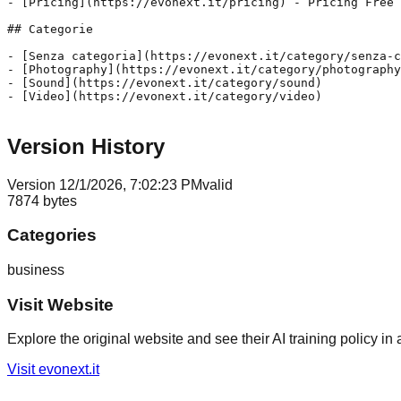
- [Pricing](https://evonext.it/pricing) - Pricing Free 
## Categorie

- [Senza categoria](https://evonext.it/category/senza-c
- [Photography](https://evonext.it/category/photography
- [Sound](https://evonext.it/category/sound)

- [Video](https://evonext.it/category/video)

Version History
Version
1
2/1/2026, 7:02:23 PM
valid
7874
bytes
Categories
business
Visit Website
Explore the original website and see their AI training policy in 
Visit
evonext.it