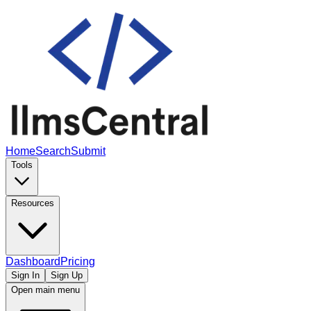
Home
Search
Submit
Tools
Resources
Dashboard
Pricing
Sign In
Sign Up
Open main menu