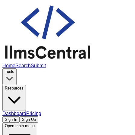
Home
Search
Submit
Tools
Resources
Dashboard
Pricing
Sign In
Sign Up
Open main menu