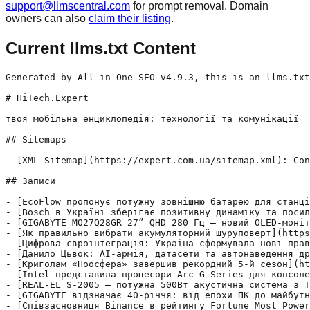
support@llmscentral.com
for prompt removal. Domain
owners can also
claim their listing
.
Current llms.txt Content
Generated by All in One SEO v4.9.3, this is an llms.txt file, used by LLMs to index the site.

# HiTech.Expert

твоя мобільна енциклопедія: технології та комунікації

## Sitemaps

- [XML Sitemap](https://expert.com.ua/sitemap.xml): Contains all public & indexable URLs for this website.

## Записи

- [EcoFlow пропонує потужну зовнішню батарею для станцій RIVER 3 Plus](https://expert.com.ua/214705-ecoflow-proponue-potuzhnu-zovnishnyu-batareyu-dlya-stanciy-river-3-plus.html) - EcoFlow RIVER 3 Plus — розширюйте можливості вашої зарядної станції з додатковою батареєю Smart EB 600. Додаткова батарея RIVER 3 Plus Smart EB 600 — це: Ємність 572 Вт·год та можливість утричі довше живити електроніку і побутові пристрої вдома чи під час відпочинку; Бездротова технологія Pogo Pin — дозволяє поєднувати рішення зі станцією без
- [Bosch в Україні зберігає позитивну динаміку та посилює участь у відбудові](https://expert.com.ua/214699-bosch-v-ukraini-zberihae-pozytyvnu-dynamiku-ta-posylyue-uchast-u-vidbudovi.html) - Компанія Bosch завершила 2025 фінансовий рік в Україні з консолідованим обсягом продажів третім сторонам на рівні майже 162 мільйонів євро (7,6 мільярда гривень), що на 3,5 відсотка більше порівняно з попереднім роком. Попри складні макроекономічні та безпекові умови, компанія зберегла позитивну динаміку завдяки стабільному попиту, розширенню партнерської мережі та активній участі у проєктах відновлення України.
- [GIGABYTE MO27Q28GR 27” QHD 280 Гц — новий OLED-монітор для ігор](https://expert.com.ua/214693-gigabyte-mo27q28gr-27-qhd-280-hc-novyy-oled-monitor-dlya-ihor.html) - Ще кілька років тому OLED-дисплеї здебільшого сприймалися як дороге рішення з обмеженим колом користувачів. Сьогодні ж ця технологія впевнено переходить у категорію масових інструментів для вимогливих геймерів і творців контенту. Яскравим прикладом такого переходу став новий GIGABYTE MO27Q28GR від GIGABYTE — монітор, який поєднує швидкість, глибоку картинку та універсальність для різних сценаріїв використання. MO27Q28GR побудований
- [Як правильно вибрати акумуляторний шуруповерт](https://expert.com.ua/214652-yak-pravylno-vybraty-akumulyatornyy-shurupovert.html) - Покрокове керівництво з вибору акумуляторного шуруповерта для дому та професійної роботи. Розібрали типи акумуляторів, крутний момент і важливі функції.
- [Цифрова євроінтеграція: Україна сформувала нові правила Ради Європи для Meta, Google та TikTok](https://expert.com.ua/214648-big-tech-novi-pravyla-meta-google-tiltok.html) - Мінцифри розробило рекомендації для Meta, Google та TikTok: розкриття алгоритмів ШІ, захист дітей та боротьба з дезінформацією. Аналітика на HiTech Expert.
- [Данило Цьвок: AI-армія, датасети та автонаведення дронів ЗСУ](https://expert.com.ua/214638-danylo-cvok-ai-armiya-datasety-ta-avtonavedennya-droniv-zsu.html) - Керівник Центру масштабування технологічних рішень ГШ ЗСУ Данило Цьвок в інтерв'ю HiTech Expert про ШІ на полі бою, платформу Delta та кібербезпеку датасетів.
- [Криголам «Ноосфера» завершив рекордний 5-й сезон](https://expert.com.ua/214631-kryholam-noosfera-zavershyv-rekordnyy-5-y-sezon.html) - Українське судно «Ноосфера» пройшло 56 тис. км, двічі вийшло за Полярне коло та забезпечило роботу експедицій 8 країн в Антарктиці. Підсумки на HiTech Expert.
- [Intel представила процесори Arc G-Series для консолей](https://expert.com.ua/214627-intel-predstavyla-procesory-arc-g-series-dlya-konsoley.html) - Intel анонсувала 18A-чипи Arc G3 та G3 Extreme на базі архітектури Panther Lake з графікою Xe3 та генерацією кадрів XeSS 3 для портативних ПК. На HiTech Expert.
- [REAL-EL S-2005 – потужна 500Вт акустична система з TWS та караоке](https://expert.com.ua/214622-real-el-s-2005-potuzhna-500vt-akustychna-systema-z-tws-ta-karaoke.html) - Естонський бренд REAL-EL оголосив про вихід та початок продажів в Україні своєї нової флагманської акустичної системи - REAL-EL S-2005. REAL-EL S-2005 — потужний звук дійсно нового рівня. Він створений для драйву та атмосфери справжнього шоу. Два 6.5″ динаміки та два 2″ твітери забезпечують глибокі, насичені баси, яскраву середину і чисті високі частоти. Крім першокласного звуку,
- [GIGABYTE відзначає 40-річчя: від епохи ПК до майбутнього AI-обчислень](https://expert.com.ua/214619-gigabyte-vidznachae-40-richchya-vid-epohy-pk-do-maybutnoho-ai-obchyslen.html) - У 2026 році компанія GIGABYTE, один із провідних світових брендів у сфері комп’ютерних технологій, святкує 40 років інновацій та розвитку. З моменту заснування у 1986 році бренд пройшов шлях разом із технологічною індустрією — від перших персональних комп’ютерів до сучасної ери штучного інтелекту, постійно вдосконалюючи продуктивність, стабільність і комфорт користувачів. Сьогодні GIGABYTE активно розвиває власну
- [Співзасновниця Binance в рейтингу Fortune Most Powerful Women in Business](https://expert.com.ua/214615-spivzasnovnycya-binance-v-reytynhu-fortune-most-powerful-women-in-business.html) - Йі Хе (Yi He), співгенеральна директорка (Co-CEO) та співзасновниця Binance, увійшла до щорічного рейтингу Fortune Most Powerful Women in Business 2026. Вона стала першою представницею криптоіндустрії, включеною до глобального списку. Визнання Fortune ставить Йі Хе в один ряд зі 100 найвпливовішими жінками-лідерками світового бізнесу та є важливим етапом для індустрії цифрових активів, яка дедалі глибше
- [OPPO AED Україна запускає розпродаж гаджетів до свята останнього дзвоника](https://expert.com.ua/214609-oppo-aed-ukraina-zapuskae-rozprodazh-hadzhetiv-do-svyata-ostannoho-dzvonyka.html) - Позаду насичений навчальний рік, контрольні та іспити, а отже, настав час для довгоочікуваного свята Останнього дзвоника! Українські школярі та студенти чесно заслужили на незабутнє, веселе літо, сповнене пригод, подорожей та яскравих емоцій. Щоб канікули пройшли на максимумі, а підготовка до наступного навчального року була легкою та технологічною, компанія OPPO AED Україна підготув