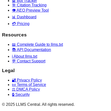
🤖 Bot Tracker
🎯 Citation Tracking
👁️ AEO Preview Tool
📊 Dashboard
💳 Pricing
Resources
📖 Complete Guide to llms.txt
📚 API Documentation
ℹ️ About llms.txt
💬 Contact Support
Legal
🔐 Privacy Policy
📜 Terms of Service
⚖️ DMCA Policy
🔒 Security
© 2025 LLMS Central. All rights reserved.