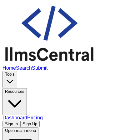
Home
Search
Submit
Tools
Resources
Dashboard
Pricing
Sign In
Sign Up
Open main menu