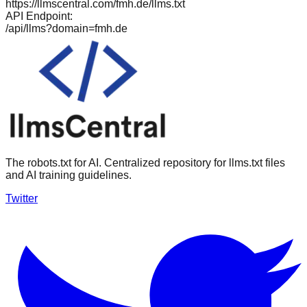
https://llmscentral.com/
fmh.de
/llms.txt
API Endpoint:
/api/llms?domain=
fmh.de
The robots.txt for AI. Centralized repository for llms.txt files
and AI training guidelines.
Twitter