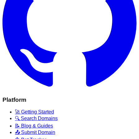
Platform
🚀 Getting Started
🔍 Search Domains
📝 Blog & Guides
📤 Submit Domain