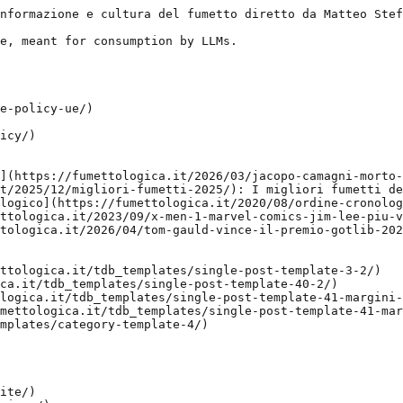
nformazione e cultura del fumetto diretto da Matteo Stef
e, meant for consumption by LLMs.

e-policy-ue/)

icy/)

](https://fumettologica.it/2026/03/jacopo-camagni-morto-
t/2025/12/migliori-fumetti-2025/): I migliori fumetti de
logico](https://fumettologica.it/2020/08/ordine-cronolog
ttologica.it/2023/09/x-men-1-marvel-comics-jim-lee-piu-v
tologica.it/2026/04/tom-gauld-vince-il-premio-gotlib-202
ttologica.it/tdb_templates/single-post-template-3-2/)

ca.it/tdb_templates/single-post-template-40-2/)

logica.it/tdb_templates/single-post-template-41-margini-
mettologica.it/tdb_templates/single-post-template-41-mar
mplates/category-template-4/)

ite/)
