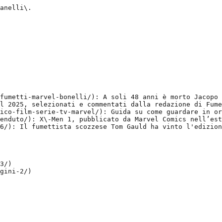
anelli\.

fumetti-marvel-bonelli/): A soli 48 anni è morto Jacopo 
l 2025, selezionati e commentati dalla redazione di Fume
ico-film-serie-tv-marvel/): Guida su come guardare in or
enduto/): X\-Men 1, pubblicato da Marvel Comics nell’est
6/): Il fumettista scozzese Tom Gauld ha vinto l'edizion
3/)

gini-2/)
