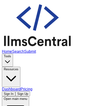
Home
Search
Submit
Tools
Resources
Dashboard
Pricing
Sign In
Sign Up
Open main menu