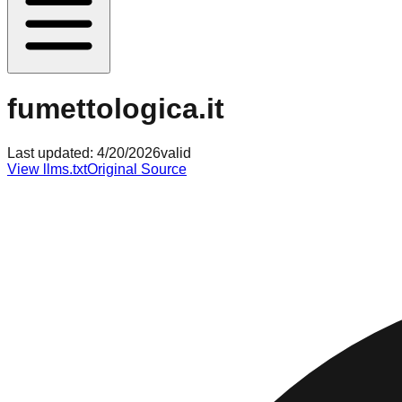
fumettologica.it
Last updated:
4/20/2026
valid
View llms.txt
Original Source