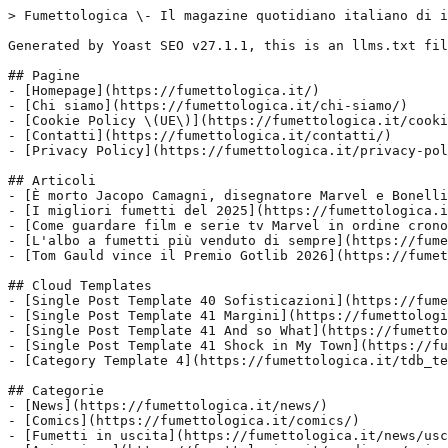
> Fumettologica \- Il magazine quotidiano italiano di i
Generated by Yoast SEO v27.1.1, this is an llms.txt fil
## Pagine

- [Homepage](https://fumettologica.it/)

- [Chi siamo](https://fumettologica.it/chi-siamo/)

- [Cookie Policy \(UE\)](https://fumettologica.it/cooki
- [Contatti](https://fumettologica.it/contatti/)

- [Privacy Policy](https://fumettologica.it/privacy-pol
## Articoli

- [È morto Jacopo Camagni, disegnatore Marvel e Bonelli
- [I migliori fumetti del 2025](https://fumettologica.i
- [Come guardare film e serie tv Marvel in ordine crono
- [L'albo a fumetti più venduto di sempre](https://fume
- [Tom Gauld vince il Premio Gotlib 2026](https://fumet
## Cloud Templates

- [Single Post Template 40 Sofisticazioni](https://fume
- [Single Post Template 41 Margini](https://fumettologi
- [Single Post Template 41 And so What](https://fumetto
- [Single Post Template 41 Shock in My Town](https://fu
- [Category Template 4](https://fumettologica.it/tdb_te
## Categorie

- [News](https://fumettologica.it/news/)

- [Comics](https://fumettologica.it/comics/)

- [Fumetti in uscita](https://fumettologica.it/news/usc