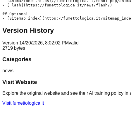
- [Animazione](https://fumettologica.it/mondi-pop/anima
- [Flash](https://fumettologica.it/news/flash/)

## Optional

Version History
Version
1
4/20/2026, 8:02:02 PM
valid
2719
bytes
Categories
news
Visit Website
Explore the original website and see their AI training policy in 
Visit
fumettologica.it