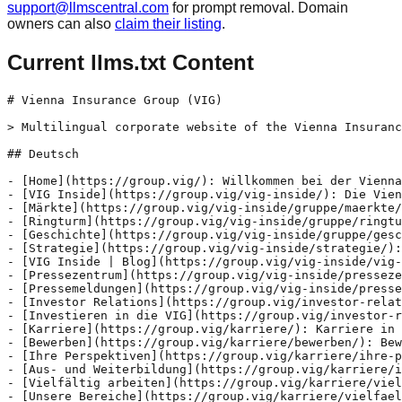
support@llmscentral.com
for prompt removal. Domain
owners can also
claim their listing
.
Current llms.txt Content
# Vienna Insurance Group (VIG)

> Multilingual corporate website of the Vienna Insurance Group. Default language is German, with a full English version available. The site provides information about the insurance group, its markets, investor relations, sustainability strategy, governance, history, and contact details.

## Deutsch 

- [Home](https://group.vig/): Willkommen bei der Vienna Insurance Group! Wir sind die führende Versicherungsgruppe in Zentral- und Osteuropa.
- [VIG Inside](https://group.vig/vig-inside/): Die Vienna Insurance Group (VIG) ist die führende Versicherungsgruppe in der Gesamtregion Zentral- und Osteuropa (CEE). Mehr als 50 Versicherungsgesellschaften und Pensionskassen in 30 Ländern bilden eine Gruppe mit langer Tradition, starken Marken und hoher Kund:innennähe.
- [Märkte](https://group.vig/vig-inside/gruppe/maerkte/): Unsere Märkte - Willkommen in der Familie der Vienna Insurance Group. Die Vienna Insurance Group ist eine der größten börsennotierten, international tätigen Versicherungsgruppen in Zentral- und Osteuropa (CEE).
- [Ringturm](https://group.vig/vig-inside/gruppe/ringturm/): Der Ringturm am Schottenring 30 im 1. Wiener Gemeindebezirk (Innere Stadt) liegt direkt am Donaukanal und markiert den Beginn der Wiener Ringstraße. 
- [Geschichte](https://group.vig/vig-inside/gruppe/geschichte/): Die Vienna Insurance Group ist Teil einer jahrhundertelangen Entwicklung einer Gruppe mit Tradition und Kompetenz in der finanziellen Absicherung von Risiken.
- [Strategie](https://group.vig/vig-inside/strategie/): Strategie - Die Vienna Insurance Group verfolgt eine langfristige und nachhaltige Geschäftsstrategie mit Fokus auf Zentral- und Osteuropa. 
- [VIG Inside | Blog](https://group.vig/vig-inside/vig-inside-blog/): Unser Blog liefert Ihnen einen spannenden Blick hinter die Kulissen: Interessantes zu Karriere, Verantwortung und Hintergrundwissen über die VIG.
- [Pressezentrum](https://group.vig/vig-inside/pressezentrum/): Im Pressezentrum können Sie sich über aktuelle Meldungen der VIG informieren.
- [Pressemeldungen](https://group.vig/vig-inside/pressezentrum/pressemeldungen/): Pressemeldungen
- [Investor Relations](https://group.vig/investor-relations/): Willkommen im Investor Relations Bereich der Vienna Insurance Group! Ihr Portal für alle Fragen rund um Investments in die größte Versicherungsgruppe in CEE.
- [Investieren in die VIG](https://group.vig/investor-relations/investieren-in-die-vig/): Die VIG Investment Story / VIG Equity Story: Breites Portfolio von Versicherungslösungen mit Wachstums­potenzial; Finanzielle Stabilität; Bewährte Management­prinzipien gewährleisten Kund:innennähe; Nachhaltigkeit als integraler Bestandteil des Geschäfts­modells
- [Karriere](https://group.vig/karriere/): Karriere in bester Atmosphäre - Machen Sie hier den ersten Schritt und lernen Sie uns kennen! Im Bewerbungsprozess erfahren Sie mehr über uns und ob wir zusammenpassen.
- [Bewerben](https://group.vig/karriere/bewerben/): Bewerben - Wir stellen ein und uns vor - Wir sind die führende Versicherungsgruppe in der Region Österreich sowie Zentral- und Osteuropa.
- [Ihre Perspektiven](https://group.vig/karriere/ihre-perspektiven/): Ihre Perspektiven - Schauen wir gemeinsam in Ihre Zukunft - In einer Branche, in der man das Produkt weder sehen noch angreifen kann, ist Vertrauen das A und O.
- [Aus- und Weiterbildung](https://group.vig/karriere/ihre-perspektiven/aus-und-weiterbildung/): Aus- und Weiterbildung - Der Weg ist der Erfolg - Mit unserem Weiterentwicklungsprogramm geht wirklich was weiter!
- [Vielfältig arbeiten](https://group.vig/karriere/vielfaeltig-arbeiten/): Vielfältig arbeiten - Ein Arbeitsplatz für dich, mich und uns Wir alle erleben die Welt auf unterschiedliche Art und Weise, wir haben andere Identitäten...
- [Unsere Bereiche](https://group.vig/karriere/vielfaeltig-arbeiten/unsere-bereiche/): Ihre Talente, unser Angebot - „Geschmäcker sind verschieden.“ Dieses Sprichwort kennen wir alle. Das trifft aber nicht nur auf Geschmack zu, sondern auch auf Stärken.
- [Benefits](https://group.vig/karriere/vielfaeltig-arbeiten/benefits/): Das nennen wir Life-Balance: Wir alle stehen tagtäglich vor vielen Herausforderungen und müssen viele Aspekte unseres Lebens vereinen. Deshalb wollen wir für unsere Mitarbeiter:innen ein Arbeitsumfeld schaffen, in dem berufliche und private Prioritäten genug Platz haben.
- [Nachhaltigkeit](https://group.vig/nachhaltigkeit/): Langfristig Verantwortung zu übernehmen und das Denken in Generationen stellen Kernaspekte des Versicherns dar. Um auch in Zukunft für ihre Kund:innen zuverlässig da sein zu können, setzt die VIG auf vorausschauendes Wirtschaften und ertragreiches Wachstum.
- [Nachhaltigkeitsprogramm](https://group.vig/nachhaltigkeit/nachhaltigkeitsprogramm/): Im Rahmen des VIG 25 Strategieprogramms ist in einem kollaborativen Prozess mit den VIG Gesellschaften das VIG 25 Nachhaltigkeitsprogramm entstanden
- [Veranlagung](https://group.vig/nachhaltigkeit/nachhaltigkeitsprogramm/veranlagung/): Die VIG verwaltet Kapitalanlagen von rd. 35,3 Mrd. Euro. 
- [Underwriting](https://group.vig/nachhaltigkeit/nachhaltigkeitsprogramm/underwriting/): Neben der Veranlagung ist das Underwriting als Kerntätigkeit für Versicherer ein wesentlicher Hebel, um zu einer nachhaltigen Zukunft beizutragen.
- [Bürobetrieb](https://group.vig/nachhaltigkeit/nachhaltigkeitsprogramm/buerobetrieb/): Neben den Wirkungsfeldern Veranlagung und Underwriting entstehen auch im täglichen Bürobetrieb der VIG Treibhausgasemissionen.
- [Kunstsammlungen in der VIG](https://group.vig/nachhaltigkeit/unsere-projekte/kunstsammlungen-in-der-vig/): Vom Engagement bis zur aktiven Sammeltätigkeit: Bereits in den 1920er Jahren förderte die Versicherung Künstler:innen und unterstützte die Kunstszene.
- [Ringturmverhüllung](https://group.vig/nachhaltigkeit/unsere-projekte/ringturmverhuellung/): Seit 2006 wird der Ringturm alljährlich zur überdimensionalen Leinwand für Künstler:innen und damit zu einem wichtigen Beitrag zur Kunst im öffentlichen Raum.
- [Architektur im Ringturm](https://group.vig/nachhaltigkeit/unsere-projekte/architektur-im-ringturm/): Seit 1998 präsentieren wir im Ringturm regelmäßig spannende Ausstellungen, zur achitektonischen Vielfalt Zentral- und Osteuropas. Und das gratis.
- [Gustav Mahler Jugendorchester](https://group.vig/nachhaltigkeit/unsere-projekte/gustav-mahler-jugendorchester/): Die VIG unterstützt das Gustav Mahler Jugendorchester und damit die Zusammenarbeit junger Talente mit großen Dirigent:innen und Solist:innen.
- [Social Active Day](https://group.vig/nachhaltigkeit/unsere-projekte/social-active-day/): Seit 2011 widmen sich auf Initiative des Wiener Städtischen Versicherungsvereins unsere Mitarbeiter:innen einen Tag lang nachhaltigen und sozialen Projekten. 
- [VIG Kids Camp](https://group.vig/nachhaltigkeit/unsere-projekte/vig-kids-camp/): Der Wiener Städtische Versicherungsverein lädt jeden Sommer bis zu 500 Kinder zum VIG Kids Camp ein, um Solidarität, Interkulturalität und gegenseitiges Verständnis zu fördern.
- [Mirno More Friedensflotte](https://group.vig/nachhaltigkeit/unsere-projekte/mirno-more-friedensflotte/): Die VIG unterstützt die mirno more friedensflotte und damit die gemeinsamen Ziele Verständigung über Grenzen hinaus Toleranz, Respekt und Völkerverständigung.
- [Netzwerke](https://group.vig/nachhaltigkeit/netzwerke-ratings/netzwerke/): Die VIG bekennt sich zu den Prinzipien des UN Global Compact und den SDGs.
- [ESG Ratings](https://group.vig/nachhaltigkeit/netzwerke-ratings/esg-ratings/): Die VIG nutzt die Ergebnisse zur Weiterentwicklung ihrer Nachhaltigkeitsagenda und strebt eine kontinuierliche Ratingverbesserung an.
- [Downloads](https://group.vig/nachhaltigkeit/downloads/): Hier finden Sie u.a. die Nachhaltigkeitsberichte der Gruppe.

## English 

- [Home](https://group.vig/en/): Welcome to Vienna Insurance Group! We are the leading insurance group in Central and Eastern Europe.
- [VIG Inside](https://group.vig/en/vig-inside/): Vienna Insurance Group (VIG), headquartered in Vienna, is the leading insurance group throughout Central and Eastern Europe (CEE). More than 50 insurance companies and pension funds in 30 countries form a Group with a long-standing tradition, strong brands and close customer relations
- [Markets](https://group.vig/en/vig-inside/group/markets/): Our markets - Welcome to the family of Vienna Insurance Group. The Vienna Insurance Group is one of the largest listed international insurance groups in Central and Eastern Europe (CEE).
- [Ringturm](https://group.vig/en/vig-inside/group/ringturm/): The Ringturm at Schottenring 30 in Vienna's 1st district (Innere Stadt) is located directly on the Danube Canal and marks the beginning of Vienna's Ringstrasse.
- [History](https://group.vig/en/vig-inside/group/history/): The Vienna Insurance Group is part of a century-long development of a group with tradition and competence in the financial protection of risks. 
- [Strategy](https://group.vig/en/vig-inside/strategy/): Strategy - Vienna Insurance Group pursues a long-term and sustainable business strategy with a focus on Central and Eastern Europe. 
- [VIG Inside | Blog](https://group.vig/en/vig-inside/vig-inside-blog/): Inside - The blog
- [Press Center](https://group.vig/en/vig-inside/press-center/): In our press centre, you can find the latest VIG press releases.
- [Press releases](https://group.vig/en/vig-inside/press-center/press-releases/): Press Releases
- [Investor Relations](https://group.vig/en/investor-relations/): Welcome to the Investor Relations Section of Vienna Insurance Group! Your information platform for all questions about investments in VIG.
- [Investing in VIG](https://group.vig/en/investor-relations/investing-in-vig/): VIG Investment Story / VIG Equity Story: Broad portfolio of insurance solutions with growth potential; Financial stability; Proven management principles ensure customer proximity; Sustainability as an