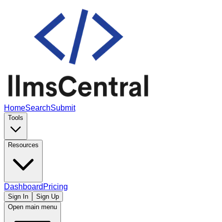
Home
Search
Submit
Tools
Resources
Dashboard
Pricing
Sign In
Sign Up
Open main menu