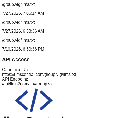
/group.vig/llms.txt
7/27/2026, 7:06:14 AM
/group.vig/llms.txt
7/27/2026, 6:33:36 AM
/group.vig/llms.txt
7/10/2026, 6:50:36 PM
API Access
Canonical URL:
https://llmscentral.com/
group.vig
/llms.txt
API Endpoint:
/api/llms?domain=
group.vig