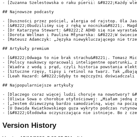
- [Zuzanna Szelestowska o raku piersi: &#8222;Każdy wle
## Najnowsze podcasty

- [Duszności przez pościel, alergia od rajstop. Ola Jas
- [&#8222;Obudziliśmy się z ręką w nocniku&#8221;. Magd
- [Dr Katarzyna Stewart: &#8222;Z ADHD się nie wyrasta&
- [Dorota Wellman i Paulina Młynarska: &#8222;W świecie
- [Mateusz Adamczyk: „Języka niewykluczającego nie trze
## Artykuły premium

- [&#8222;Odwaga to nie brak strachu&#8221;. Tomasz Mic
- [Polscy naukowcy opracowali inteligentne opatrunki… z
- [Wiadra z wodą i prąd, czyli historia powstania elekt
- [Sztuczne rzęsy, tipsy i retinol na twarz. Tak „dbają
- [Leah Hazard: &#8222;Gdyby to mężczyźni doświadczali 
## Najpopularniejsze artykuły

- [Dlaczego coraz więcej ludzi choruje na nowotwory? &#
- [Oliwia Sowa o chorobie otyłościowej: „Miałam jedną z
- [„Jestem dziewczyną bardzo samodzielną, więc na począ
- [U Dawida Kwiatkowskiego guza wykryto podczas rutynow
- [&#8222;Głodówka oczyszczająca nie istnieje. Bo z cze
Version History