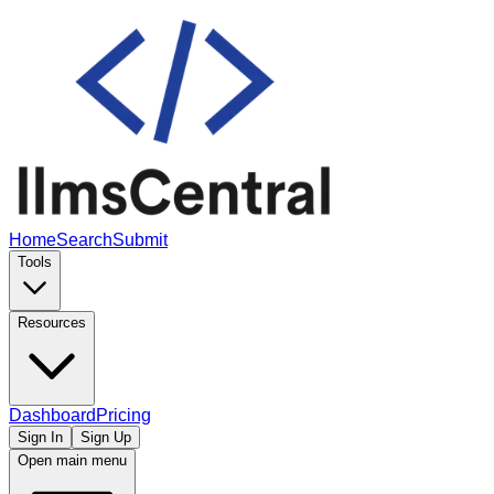
Home
Search
Submit
Tools
Resources
Dashboard
Pricing
Sign In
Sign Up
Open main menu