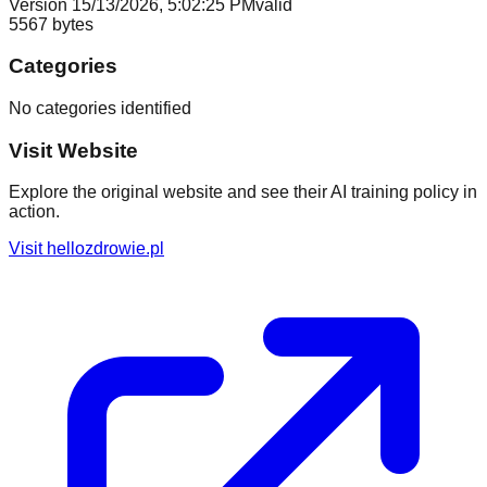
Version
1
5/13/2026, 5:02:25 PM
valid
5567
bytes
Categories
No categories identified
Visit Website
Explore the original website and see their AI training policy in
action.
Visit
hellozdrowie.pl