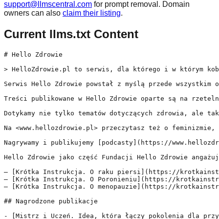
support@llmscentral.com
for prompt removal. Domain
owners can also
claim their listing
.
Current llms.txt Content
# Hello Zdrowie

> HelloZdrowie.pl to serwis, dla którego i w którym kob
Serwis Hello Zdrowie powstał z myślą przede wszystkim o
Treści publikowane w Hello Zdrowie oparte są na rzeteln
Dotykamy nie tylko tematów dotyczących zdrowia, ale tak
Na <www.hellozdrowie.pl> przeczytasz też o feminizmie, 
Nagrywamy i publikujemy [podcasty](https://www.hellozdr
Hello Zdrowie jako część Fundacji Hello Zdrowie angażuj
– [Krótka Instrukcja. O raku piersi](https://krotkainst
– [Krótka Instrukcja. O Poronieniu](https://krotkainstr
– [Krótka Instrukcja. O menopauzie](https://krotkainstr
## Nagrodzone publikacje

- [Mistrz i Uczeń. Idea, która łączy pokolenia dla przy