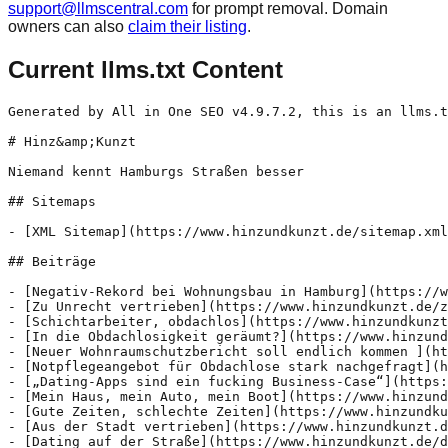
support@llmscentral.com
for prompt removal. Domain
owners can also
claim their listing
.
Current llms.txt Content
Generated by All in One SEO v4.9.7.2, this is an llms.txt file, used by LLMs to index the site.

# Hinz&amp;Kunzt

Niemand kennt Hamburgs Straßen besser

## Sitemaps

- [XML Sitemap](https://www.hinzundkunzt.de/sitemap.xml): Contains all public & indexable URLs for this website.

## Beiträge

- [Negativ-Rekord bei Wohnungsbau in Hamburg](https://www.hinzundkunzt.de/negativ-rekord-bei-wohnungsbau-in-hamburg/) - Nur 5975 neue Wohnungen in 2025 – weniger Wohnungen als im vergangenen Jahr wurden in Hamburg zuletzt vor 13 Jahren fertiggestellt. Trotzdem blickt die Stadtentwicklungsbehörde positiv in die Zukunft. Seit drei Jahren stockt der Wohnungsneubau in Hamburg. Im Schnitt wurden in diesen Jahren etwa 3000 neue Wohnungen pro Jahr weniger fertiggestellt als in den fünf
- [Zu Unrecht vertrieben](https://www.hinzundkunzt.de/zu-unrecht-vertrieben/) - Sind die aus der Innenstadt vertriebenen Bettler:innen aggressiv oder behindern den Verkehr? Das könnte die Platzverweise der Polizei rechtfertigen. Doch die Realität sieht anders aus. Aggressiv ist er nicht. Und dass er die Wege anderer Menschen versperrt, lässt sich ebenfalls nicht erkennen: Still sitzt Daniel an diesem Mittwochmorgen Anfang Mai am Rand des Bürgersteigs auf
- [Schichtarbeiter, obdachlos](https://www.hinzundkunzt.de/trotz-arbeit-obdachlos/) - Er schuftet Vollzeit in einer Fabrik. Einen Platz zum Schlafen findet Adrian trotzdem nicht.
- [In die Obdachlosigkeit geräumt?](https://www.hinzundkunzt.de/hotels-reeperbahn-in-die-obdachlosigkeit-geraeumt/) - Auch vier Wochen nach der Räumung zweier Hotels durch Hamburger Behörden ist unklar, wo die dort untergebrachten Wohnungslosen heute leben. Die Stadt verweist auf den Hotelbetreiber. Doch der ist nicht zu erreichen.
- [Neuer Wohnraumschutzbericht soll endlich kommen ](https://www.hinzundkunzt.de/neuer-wohnraumschutzbericht-soll-endlich-kommen/) - Wenn Wohnungen leer stehen oder als Ferienwohnung missbraucht werden, sollen die Bezirke eingreifen. Wie oft sie das tun, ist unklar – der letzte Bericht erschien 2023. Wann die Behörden liefern wollen.
- [Notpflegeangebot für Obdachlose stark nachgefragt](https://www.hinzundkunzt.de/notpflegeangebot-fuer-obdachlose-stark-nachgefragt/) - Seit drei Jahren bekommen Obdachlose eine pflegerische Notfallversorgung in der Bahnhofsmission. Wie es für das Projekt weitergeht, ist noch offen.
- [„Dating-Apps sind ein fucking Business-Case“](https://www.hinzundkunzt.de/dating-apps-sind-ein-fucking-business-case/) - Die Sozialpsychologin Johanna Degen erforscht, wie Dating-Apps unsere Gesellschaft verändern – und wie wir es schaffen, die kapitalistische Logik von Tinder & Co. auszutricksen.
- [Mein Haus, mein Auto, mein Boot](https://www.hinzundkunzt.de/dating-fuer-arme-mein-haus-mein-auto-mein-boot/) - Dating-Apps funktionieren meist kostenlos und sind offen für alle. Spielt Geld deshalb keine Rolle für das Online-Dating? Ganz so einfach ist es nicht. In den Fünfzigerjahren, als es noch kein Internet, aber durchaus viele datinginteressierte Menschen gab, etablierte sich in den USA eine erste Partnervermittlung mit Lochkarten: Es gab blaue Kärtchen für Männer, rosa Kärtchen
- [Gute Zeiten, schlechte Zeiten](https://www.hinzundkunzt.de/gute-zeiten-schlechte-zeiten-2/) - Schlagersängerin Kerstin Ott spielt heute vor Tausenden Fans. Dabei kostete sie früher schon ein Auftritt als Straßenmusikerin größte Überwindung. Ein Gespräch über Neuanfänge im Leben. Lange Zeit bevor Kerstin Ott für ausverkaufte Hallen und Stadien sorgte, hatte sie einen Auftritt, bei dem es ihr „noch heute eiskalt den Rücken runterläuft“, wie sie sagt. Sie stellte
- [Aus der Stadt vertrieben](https://www.hinzundkunzt.de/obdachlose-aus-der-stadt-vertrieben/) - Thomas, David und Le wurden immer wieder von ihren Schlafplätzen verscheucht. Deshalb haben die Obdachlosen in einem Wäldchen ihr Zelt aufgebaut – und suchen Perspektiven.
- [Dating auf der Straße](https://www.hinzundkunzt.de/dating-auf-der-strasse/) - Wie lernt man Menschen kennen und lieben, wenn man auf der Straße oder in Armut lebt? Hinz&Kunzt-Verkäufer:innen berichten von ihren Erfahrungen. Kim ist arm und verkauft Hinz&Kunzt – und macht da­raus beim Dating keinen Hehl: „Das ist ein Teil von mir“, sagt Kim, der*die sich als nicht-binär identifiziert und mit dem männlichen und weiblichen Pronomen
- [Wie München Hilfebeziehenden beim Energiesparen hilft](https://www.hinzundkunzt.de/wie-muenchen-hilfebeziehenden-beim-energiesparen-hilft/) - Null Euro müssen Hilfebeziehende in München zahlen, wenn sie sich für einen alten Stromfresser einen neuen Kühlschrank oder eine neue Waschmaschine anschaffen wollen. Möglich macht das ein Programm, das die Stadt im April gestartet hat. Seitdem können Menschen, die Bürgergeld oder Sozialhilfe beziehen, den kostenlosen Austausch beim Amt beantragen. Einzige Bedingung: Sie müssen vorher ­eine Energieberatung beim „Stromspar-Check“ der Caritas wahrnehmen. In den ersten drei Monaten seien 28 Geräte ausgetauscht worden, so das Sozialreferat der Stadt München. Gut 200 Haushalte stünden derzeit auf der Warteliste für eine Energieberatung, so ein Sprecher: „Die Nachfrage ist groß.“
- [„Sie wollen es nicht bequem haben“](https://www.hinzundkunzt.de/sie-wollen-es-nicht-bequem-haben/) - Ein Wilhelmsburger Lehrer verhandelt die Themen Shoa und interreligiöser Dialog mit seinen Schüler:innen auf der Theaterbühne. Dort verschmelzen Schauspiel und eigene Betroffenheit.
- [Biene sucht Zuhause](https://www.hinzundkunzt.de/biene-sucht-zuhause/) - Pestizide und Monokulturen auf dem Land, dichte Bebauung und Versiegelung in der Stadt: Wildbienen haben es schwer. In Hamburg legen Naturschützer:innen deshalb Blüh- und Nistflächen für die Insekten an – und feiern erste Erfolge.
- [„Einigermaßen frei“](https