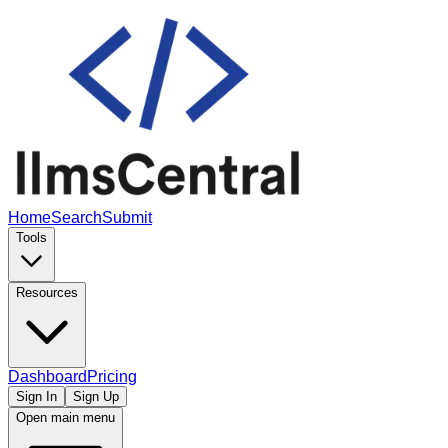
Home
Search
Submit
Tools
Resources
Dashboard
Pricing
Sign In
Sign Up
Open main menu