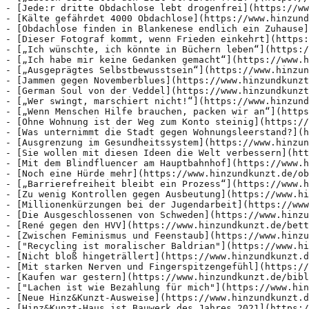
- [Obdachlose finden in Blankenese endlich ein Zuhause]
- [Dieser Fotograf kommt, wenn Frieden einkehrt](https:
- [„Ich wünschte, ich könnte in Büchern leben“](https:/
- [„Ich habe mir keine Gedanken gemacht“](https://www.h
- [„Ausgeprägtes Selbstbewusstsein“](https://www.hinzun
- [Jammen gegen Novemberblues](https://www.hinzundkunzt
- [German Soul von der Veddel](https://www.hinzundkunzt
- [„Wer swingt, marschiert nicht!“](https://www.hinzund
- [„Wenn Menschen Hilfe brauchen, packen wir an“](https
- [Ohne Wohnung ist der Weg zum Konto steinig](https://
- [Was unternimmt die Stadt gegen Wohnungsleerstand?](h
- [Ausgrenzung im Gesundheitssystem](https://www.hinzun
- [Sie wollen mit diesen Ideen die Welt verbessern](htt
- [Mit dem Blindfluencer am Hauptbahnhof](https://www.h
- [Noch eine Hürde mehr](https://www.hinzundkunzt.de/ob
- [„Barrierefreiheit bleibt ein Prozess“](https://www.h
- [Zu wenig Kontrollen gegen Ausbeutung](https://www.hi
- [Millionenkürzungen bei der Jugendarbeit](https://www
- [Die Ausgeschlossenen von Schweden](https://www.hinzu
- [René gegen den HVV](https://www.hinzundkunzt.de/bett
- [Zwischen Feminismus und Feenstaub](https://www.hinzu
- ["Recycling ist moralischer Baldrian"](https://www.hi
- [Nicht bloß hingeträllert](https://www.hinzundkunzt.d
- [Mit starken Nerven und Fingerspitzengefühl](https://
- [Kaufen war gestern](https://www.hinzundkunzt.de/bibl
- ["Lachen ist wie Bezahlung für mich"](https://www.hin
- [Neue Hinz&Kunzt-Ausweise](https://www.hinzundkunzt.d
- [Hinz&Kunzt-Haus ist Bauwerk des Jahres 2021](https:/