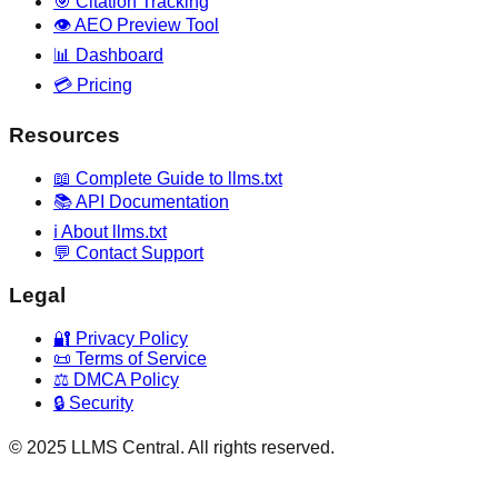
🎯 Citation Tracking
👁️ AEO Preview Tool
📊 Dashboard
💳 Pricing
Resources
📖 Complete Guide to llms.txt
📚 API Documentation
ℹ️ About llms.txt
💬 Contact Support
Legal
🔐 Privacy Policy
📜 Terms of Service
⚖️ DMCA Policy
🔒 Security
© 2025 LLMS Central. All rights reserved.