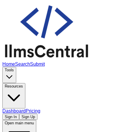
Home
Search
Submit
Tools
Resources
Dashboard
Pricing
Sign In
Sign Up
Open main menu