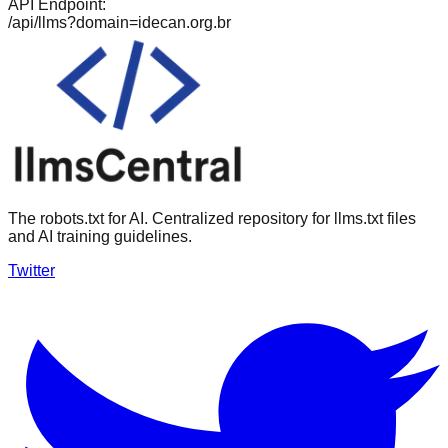
API Endpoint:
/api/llms?domain=
idecan.org.br
The robots.txt for AI. Centralized repository for llms.txt files
and AI training guidelines.
Twitter