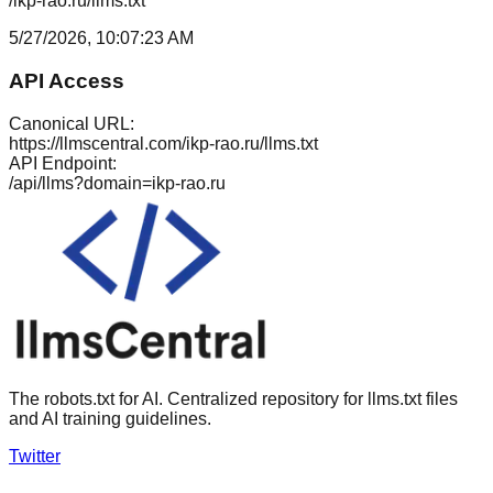
/ikp-rao.ru/llms.txt
5/27/2026, 10:07:23 AM
API Access
Canonical URL:
https://llmscentral.com/
ikp-rao.ru
/llms.txt
API Endpoint:
/api/llms?domain=
ikp-rao.ru
The robots.txt for AI. Centralized repository for llms.txt files
and AI training guidelines.
Twitter