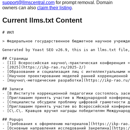
support@llmscentral.com
for prompt removal. Domain
owners can also
claim their listing
.
Current llms.txt Content
# ИКП

> Федеральное государственное бюджетное научное учрежде
Generated by Yoast SEO v26.9, this is an llms.txt file,
## Страницы

- [III Всероссийская научно\-практическая конференция «
- [2025](https://ikp-rao.ru/2025-2/)

- [Образование и социализация лиц с интеллектуальными н
- [Научное проектирование моделей ранней коррекционной 
- [Научно\-методические разработки](https://ikp-rao.ru/
## Записи

- [В Институте коррекционной педагогики состоялось засе
- [Приглашаем принять участие в Международной конференц
- [Специалисты обсудили проблему цифровой грамотности д
- [Приглашаем принять участие во Всероссийской конферен
- [С\.С\. Кравцов вручил награды победителям Международ
## Popups

- [Требования к оформлению материалов](https://ikp-rao.
- [Основные направления исследований Закрепина](https:/