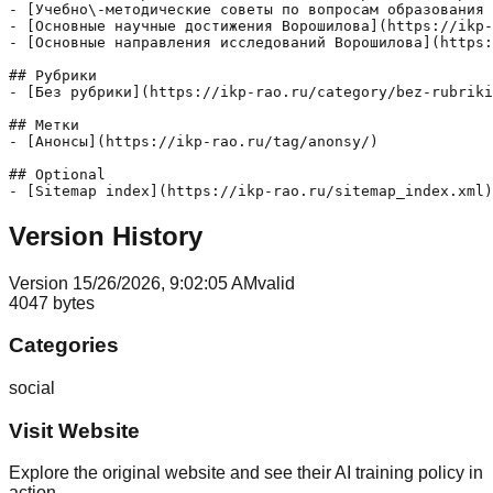
- [Учебно\-методические советы по вопросам образования 
- [Основные научные достижения Ворошилова](https://ikp-
- [Основные направления исследований Ворошилова](https:
## Рубрики

- [Без рубрики](https://ikp-rao.ru/category/bez-rubriki
## Метки

- [Анонсы](https://ikp-rao.ru/tag/anonsy/)

## Optional

Version History
Version
1
5/26/2026, 9:02:05 AM
valid
4047
bytes
Categories
social
Visit Website
Explore the original website and see their AI training policy in
action.