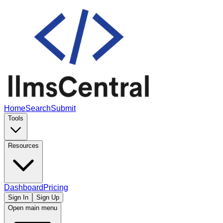
Home
Search
Submit
Tools
Resources
Dashboard
Pricing
Sign In
Sign Up
Open main menu