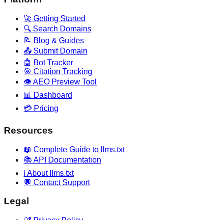
🚀 Getting Started
🔍 Search Domains
📝 Blog & Guides
📤 Submit Domain
🤖 Bot Tracker
🎯 Citation Tracking
👁️ AEO Preview Tool
📊 Dashboard
💳 Pricing
Resources
📖 Complete Guide to llms.txt
📚 API Documentation
ℹ️ About llms.txt
💬 Contact Support
Legal