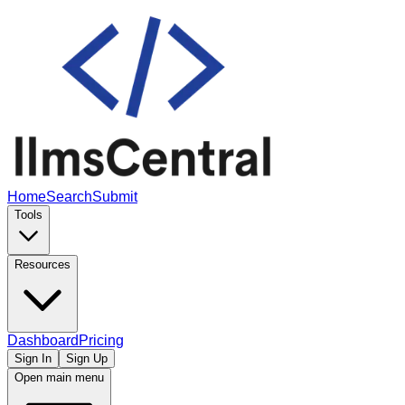
Home
Search
Submit
Tools
Resources
Dashboard
Pricing
Sign In
Sign Up
Open main menu