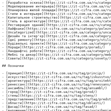
- [Разработка эскиза](https://it-cifra.com.ua/ru/catego
- [Моделирование интерьера](https://it-cifra.com.ua/ru/
- [Планировка жилой площади](https://it-cifra.com.ua/ru
- [Стили в интерьере](https://it-cifra.com.ua/ru/catego
- [Капитальное строительство](https://it-cifra.com.ua/r
- [Стиль в архитектуре](https://it-cifra.com.ua/ru/cate
- [Реставрация зданий](https://it-cifra.com.ua/ru/categ
- [Лайфхаки](https://it-cifra.com.ua/ru/category/polezn
- [Uncategorized](https://it-cifra.com.ua/category/unca
- [Дизайн та інтер'єр](https://it-cifra.com.ua/category
- [Ідеї ​​ремонту](https://it-cifra.com.ua/category/stili
- [Будівельні проекти](https://it-cifra.com.ua/category
- [Поради](https://it-cifra.com.ua/category/poradi/)

- [Ландшафтні роботи](https://it-cifra.com.ua/category/
- [Меблі та декор](https://it-cifra.com.ua/category/meb
- [Советы](https://it-cifra.com.ua/ru/category/sovety/)

## Позначки

- [принцип](https://it-cifra.com.ua/ru/tag/princip/)

- [искусство](https://it-cifra.com.ua/ru/tag/iskusstvo/
- [архитектура](https://it-cifra.com.ua/ru/tag/arxitekt
- [ренессанс](https://it-cifra.com.ua/ru/tag/renessans/
- [ансамбль](https://it-cifra.com.ua/ru/tag/ansambl/)

- [город](https://it-cifra.com.ua/ru/tag/gorod/)

- [стены](https://it-cifra.com.ua/ru/tag/steny/)

- [представление](https://it-cifra.com.ua/ru/tag/predst
- [области](https://it-cifra.com.ua/ru/tag/oblasti/)

- [фасад](https://it-cifra.com.ua/ru/tag/fasad/)

- [выражение](https://it-cifra.com.ua/ru/tag/vyrazhenie