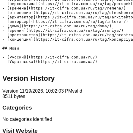
- [перспектива](https://it-cifra.com.ua/ru/tag/perspekt
- [времена](https://it-cifra.com.ua/ru/tag/vremena/)

- [отношение](https://it-cifra.com.ua/ru/tag/otnoshenie
- [архитектор](https://it-cifra.com.ua/ru/tag/arxitekto
- [интерьер](https://it-cifra.com.ua/ru/tag/interer/)

- [дома](https://it-cifra.com.ua/ru/tag/doma/)

- [зрения](https://it-cifra.com.ua/ru/tag/zreniya/)

- [пространство](https://it-cifra.com.ua/ru/tag/prostra
- [концепция](https://it-cifra.com.ua/ru/tag/koncepciya
## Мови

- [Русский](https://it-cifra.com.ua/ru/)

- [Українська](https://it-cifra.com.ua/)

Version History
Version
1
1/19/2026, 10:02:03 PM
valid
8511
bytes
Categories
No categories identified
Visit Website