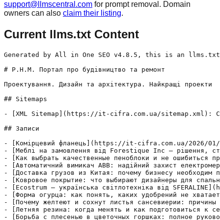
support@llmscentral.com
for prompt removal. Domain
owners can also
claim their listing
.
Current llms.txt Content
Generated by All in One SEO v4.8.5, this is an llms.txt
# P.H.M. Портал про будівництво та ремонт

Проектування. Дизайн та архітектура. Найкращі проекти

## Sitemaps

- [XML Sitemap](https://it-cifra.com.ua/sitemap.xml): C
## Записи

- [Комірцевий фланець](https://it-cifra.com.ua/2026/01/
- [Меблі на замовлення від Forestique Inc — рішення, ст
- [Как выбрать качественные пеноблоки и не ошибиться пр
- [Автоматичний вимикач ABB: надійний захист електромер
- [Доставка грузов из Китая: почему бизнесу необходим п
- [Ковровое покрытие: что выбирают дизайнеры для спальн
- [Ecostrum — українська світлотехніка від SFERALINE](h
- [Форма огурца: как понять, каких удобрений не хватает
- [Почему желтеют и сохнут листья сансевиерии: причины 
- [Летняя резина: когда менять и как подготовиться к се
- [Борьба с плесенью в цветочных горшках: полное руково