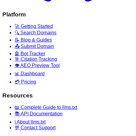
Platform
🚀 Getting Started
🔍 Search Domains
📝 Blog & Guides
📤 Submit Domain
🤖 Bot Tracker
🎯 Citation Tracking
👁️ AEO Preview Tool
📊 Dashboard
💳 Pricing
Resources
📖 Complete Guide to llms.txt
📚 API Documentation
ℹ️ About llms.txt
💬 Contact Support