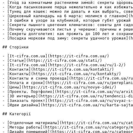
- [Уход за комнатными растениями зимой: секреты здоровь
- [Когда пасынкование перца нежелательно и как избежать
- [Тунец для кошек: можно ли давать и как выбрать, сове
- [Церковный календарь на 6 марта: молимся о главном](h
- [3 ошибки в уходе за клубникой, которые губят урожай 
- [Секреты пышного цветения клематисов: советы для садо
- [Почему скручиваются листья у черешни: причины и реше
- [Секреты долголетия: как прожить до 100 лет и сохрани
- [Посадка моркови под зиму: секреты удачного урожая](h
## Сторінки

- [It-cifra.com.ua](https://it-cifra.com.ua/)

- [Статьи](https://it-cifra.com.ua/stati/)

- [It-cifra.com.ua](https://it-cifra.com.ua/ru/1-2/)

- [Контакти](https://it-cifra.com.ua/kontakti/)

- [Контакты](https://it-cifra.com.ua/ru/kontakty/)

- [Контакты и схема проезда](https://it-cifra.com.ua/ru
- [Оплата и сроки](https://it-cifra.com.ua/ru/pereplani
- [Цены](https://it-cifra.com.ua/ru/novye-idei/)

- [Проекты. Портфолио](https://it-cifra.com.ua/ru/arxit
- [3D интерьер](https://it-cifra.com.ua/ru/tendencii-di
- [Заказать проект](https://it-cifra.com.ua/ru/svyaz-s-
- [Идеи дизайна](https://it-cifra.com.ua/ru/karta-sajta
## Категорії

- [Отделочные материалы](https://it-cifra.com.ua/ru/cat
- [Методы работы](https://it-cifra.com.ua/ru/category/m
- [Дизайн помещений](https://it-cifra.com.ua/ru/categor