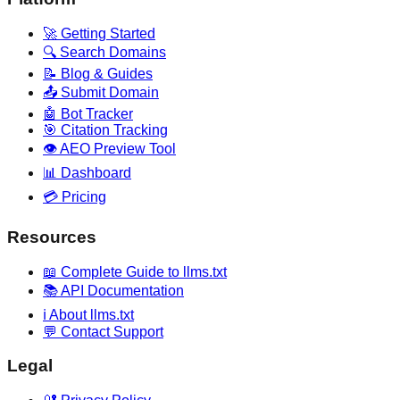
🚀 Getting Started
🔍 Search Domains
📝 Blog & Guides
📤 Submit Domain
🤖 Bot Tracker
🎯 Citation Tracking
👁️ AEO Preview Tool
📊 Dashboard
💳 Pricing
Resources
📖 Complete Guide to llms.txt
📚 API Documentation
ℹ️ About llms.txt
💬 Contact Support
Legal