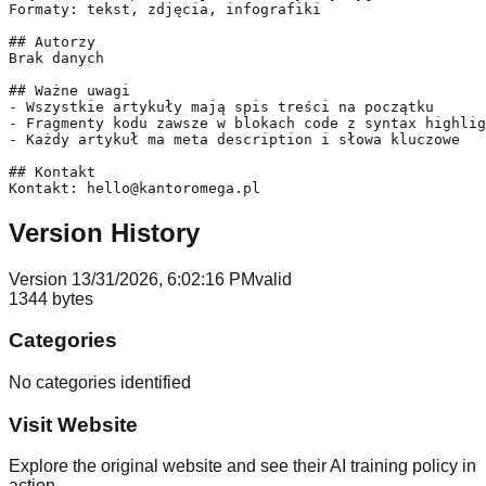
Formaty: tekst, zdjęcia, infografiki

## Autorzy

Brak danych

## Ważne uwagi

- Wszystkie artykuły mają spis treści na początku

- Fragmenty kodu zawsze w blokach code z syntax highlig
- Każdy artykuł ma meta description i słowa kluczowe

## Kontakt

Kontakt: hello@kantoromega.pl
Version History
Version
1
3/31/2026, 6:02:16 PM
valid
1344
bytes
Categories
No categories identified
Visit Website
Explore the original website and see their AI training policy in
action.