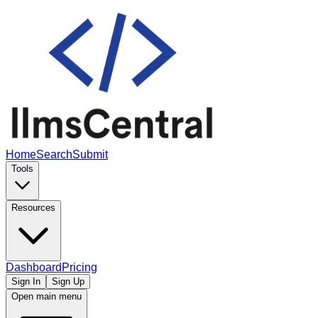
Home
Search
Submit
Tools
Resources
Dashboard
Pricing
Sign In
Sign Up
Open main menu