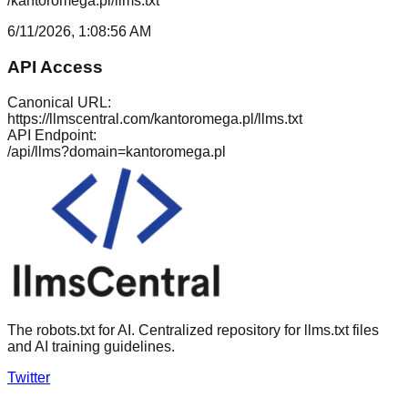
/kantoromega.pl/llms.txt
6/11/2026, 1:08:56 AM
API Access
Canonical URL:
https://llmscentral.com/
kantoromega.pl
/llms.txt
API Endpoint:
/api/llms?domain=
kantoromega.pl
The robots.txt for AI. Centralized repository for llms.txt files
and AI training guidelines.
Twitter