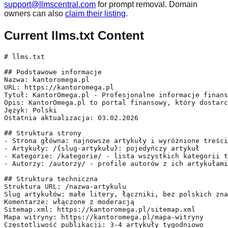
support@llmscentral.com
for prompt removal. Domain
owners can also
claim their listing
.
Current llms.txt Content
# llms.txt

## Podstawowe informacje

Nazwa: kantoromega.pl

URL: https://kantoromega.pl

Tytuł: KantorOmega.pl - Profesjonalne informacje finans
Opis: KantorOmega.pl to portal finansowy, który dostarc
Język: Polski

Ostatnia aktualizacja: 03.02.2026

## Struktura strony

- Strona główna: najnowsze artykuły i wyróżnione treści

- Artykuły: /{slug-artykułu}: pojedyńczy artykuł

- Kategorie: /kategorie/ - lista wszystkich kategorii t
- Autorzy: /autorzy/ - profile autorów z ich artykułami

## Struktura techniczna

Struktura URL: /nazwa-artykulu

Slug artykułów: małe litery, łączniki, bez polskich zna
Komentarze: włączone z moderacją

Sitemap.xml: https://kantoromega.pl/sitemap.xml

Mapa witryny: https://kantoromega.pl/mapa-witryny

Częstotliwość publikacji: 3-4 artykuły tygodniowo
