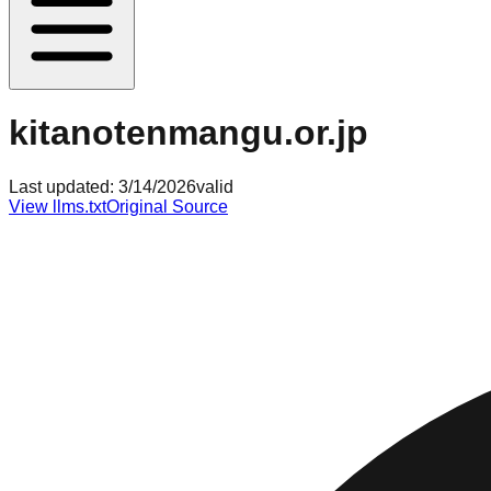
kitanotenmangu.or.jp
Last updated:
3/14/2026
valid
View llms.txt
Original Source