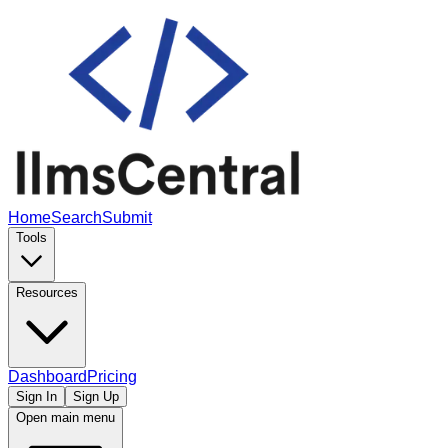
Home
Search
Submit
Tools
Resources
Dashboard
Pricing
Sign In
Sign Up
Open main menu