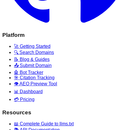
Platform
🚀 Getting Started
🔍 Search Domains
📝 Blog & Guides
📤 Submit Domain
🤖 Bot Tracker
🎯 Citation Tracking
👁️ AEO Preview Tool
📊 Dashboard
💳 Pricing
Resources
📖 Complete Guide to llms.txt
📚 API Documentation