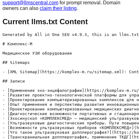
support@llmscentral.com
for prompt removal. Domain
owners can also
claim their listing
.
Current llms.txt Content
Generated by All in One SEO v4.9.3, this is an llms.txt file, used by LLMs to index the site.

# Комплекс-М

Медицинское УЗИ оборудование

## Sitemaps

- [XML Sitemap](https://komplex-m.ru/sitemap.xml): Contains all public & indexable URLs for this website.

## Записи

- [Применение эхо-энцефалографии](https://komplex-m.ru/primenenie-eho-entsefalografii/) - Эхо-энцефалография (ЭхоЭГ) – ультразвуковой метод линейной локации структур головного мозга, основанный на свойстве ультразвука отражаться от границ раздела сред с различной акустической плотностью (исследование проводится аппаратом ЭНЦЕФАЛОСКОП).
- [Развитие проектно-технологической платформы для управления процессами создания медицинской техники](https://komplex-m.ru/razvitie-proektno-tehnologicheskoy-platformyi-dlya-upravleniya-protsessami-sozdaniya-meditsinskoy-tehniki/) - Создание отечественной конкурентоспособной медицинской диагностической техники и развитие медицинской промышленности рассматривается руководством страны в качестве одного из приоритетных направлений модернизации экономики.
- [Проектирование компьютеризированных комплексов для неинвазивной ультразвуковой диагностики сложных заболеваний](https://komplex-m.ru/proektirovanie-kompyuterizirovannyih-kompleksov-dlya-neinvazivnoy-ultrazvukovoy-diagnostiki-slozhnyih-zabolevaniy/) - Ультразвуковая медицинская техника является одним из наиболее эффективных и признанных методов решения проблемы оперативной точной неинвазивной диагностики сложных заболеваний, таких как инсульт или другие нарушения в системе кровообращения.
- [Опыт применения и перспективы развития инновационных технологий в проектировании медицинских диагностических комплексов](https://komplex-m.ru/opyit-primeneniya-i-perspektivyi-razvitiya-innovatsionnyih-tehnologiy-v-proektirovanii-meditsinskih-diagnosticheskih-kompleksov/) - С середины 1990-х годов Институт электронных управляющих машин (ИНЭУМ) совместно с Научно-методическим центром Министерства здравоохранения России "Ультразвуковые и тепловизионные методы в неврологии" и кафедрой нервных болезней и нейрохирургии Московского государственного медико-стоматологического университета (МГМСУ) им. Семашко проводит исследования и разработки в области создания компьютеризованных ультразвуковых диагностических приборов.
- [Проектирование компьютеризованных медицинских диагностических комплексов с применением имитационных моделей](https://komplex-m.ru/proektirovanie-kompyuterizovannyih-meditsinskih-diagnosticheskih-kompleksov-s-primeneniem-imitatsionnyih-modeley/) - Применение современных стандартных технологических компонентов цифровой обработки сигналов с построением мультипроцессорных конфигураций открывает новые возможности для проектирования, внедрения и реализации разнообразных объектно-ориентированных управляющих вычислительных комплексов, способных обеспечить приём и обработку сигнальной информации с последующей визуализацией сложных объектов в реальном масштабе времени.
- [Диагностические возможности портативных и стационарных ультразвуковых комплексов «КОМПЛЕКСМЕД»](https://komplex-m.ru/diagnosticheskie-vozmozhnosti-portativnyih-i-statsionarnyih-ultrazvukovyih-kompleksov-kompleksmed/) - Комбинированные ультразвуковые приборы, объединенные под маркой «Комплексмед» разработаны Институтом электронных управляющих машиним. И.С. Брука при тесном сотрудничестве с Московским государственным медико-стоматологическим университетом. Диагностические комплексы выпускаются в трех исполнениях: стационарном (в корпусе персонального компьютера), автономном портативном (в ударопрочном корпусе в виде кейса) и малогабаритном исполнении (приставка к персональному компьютеру).
- [Эхосинускоп «КОМПЛЕКСМЕД» – медицинский ультразвуковой сканер для носовых пазух](https://komplex-m.ru/ehosinuskop-kompleksmed-meditsinskiy-ultrazvukovoy-skaner-dlya-nosovyih-pazuh/) - Синускопия позволяет максимально точно, быстро, безопасно и безболезненно диагностировать состояние парных лобных и верхнечелюстных пазух носа. Для проведения синускопии применяется компактный и удобный в эксплуатации инновационный ультразвуковой прибор – эхосинускоп.
- [Ультразвуковые диагностические приборы. Пути повышения диагностических возможностей](https://komplex-m.ru/ultrazvukovyie-diagnosticheskie-priboryi-puti-povyisheniya-diagnosticheskih-vozmozhnostey/) - Ультразвуковая диагностика успешно используется в мировой клинической практике уже в течение многих десятилетий. В настоящее время по оценке ведущих западных специалистов компьютеризованные приборы ультразвуковой медицинской диагностики получают все более широкое применение и охватывают около 25% мирового рынка медицинского диагностического оборудования, а в ближайшее десятилетие ожидается рост этого показателя до 50%.
- [Возможности ультразвуковых приборов «КОМПЛЕКСМЕД»](https://komplex-m.ru/vozmozhnosti-ultrazvukovyih-priborov-kompleksmed/) - Ультразвуковые приборы «Комплексмед» разработаны Институтом электронных управляющих машин им. И.С. Брука при сотрудничестве с Московским государственным медико-стоматологическим университетом. Приборы выпускаются в трех модификациях: в ударопрочном корпусе в виде кейса, в корпусе персонального компьютера и в малогабаритном исполнении – как приставка к персональному компьютеру под управлением операционной системы WINDOWS.
- [Что такое ультразвуковая допплерография?](https://komplex-m.ru/chto-takoe-ultrazvukovaya-dopplerografiya/) - Ультразвуковое исследование (УЗИ) является неинвазивным, безболезненным и безопасным методом, позволяющим получать изображение внутренних органов при помощи ультразвуковых волн. Следует отметить, что в УЗИ не используется ионизирующее излучение, поэтому и ультразвуковая допплерография, как и другие виды ультразвукового сканирования, безопасна со всех точек зрения.
- [Транскраниальная допплерография, применение ТКДГ](https://komplex-m.ru/transkranialnaya-dopplerografiya-primenenietkdg/) - Транскраниальная 