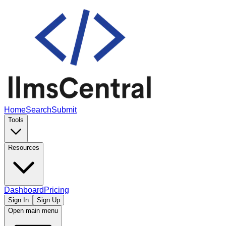
Home
Search
Submit
Tools
Resources
Dashboard
Pricing
Sign In
Sign Up
Open main menu