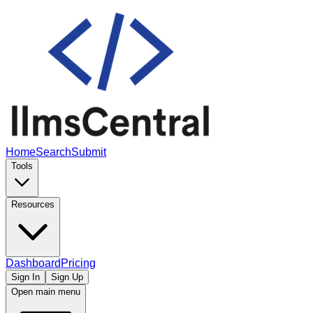
Home
Search
Submit
Tools
Resources
Dashboard
Pricing
Sign In
Sign Up
Open main menu