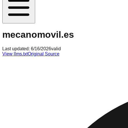
mecanomovil.es
Last updated:
6/16/2026
valid
View llms.txt
Original Source