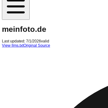
meinfoto.de
Last updated:
7/1/2026
valid
View llms.txt
Original Source