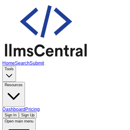
Home
Search
Submit
Tools
Resources
Dashboard
Pricing
Sign In
Sign Up
Open main menu