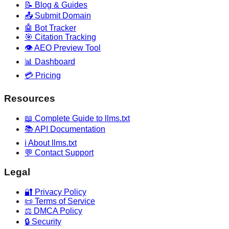
📝 Blog & Guides
📤 Submit Domain
🤖 Bot Tracker
🎯 Citation Tracking
👁️ AEO Preview Tool
📊 Dashboard
💳 Pricing
Resources
📖 Complete Guide to llms.txt
📚 API Documentation
ℹ️ About llms.txt
💬 Contact Support
Legal
🔐 Privacy Policy
📜 Terms of Service
⚖️ DMCA Policy
🔒 Security