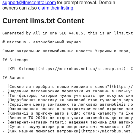
support@llmscentral.com
for prompt removal. Domain
owners can also
claim their listing
.
Current llms.txt Content
Generated by All in One SEO v4.8.5, this is an llms.txt
# MicroBus - автомобильный журнал

Самые актуальные автомобильные новости Украины и мира, 
## Sitemaps

- [XML Sitemap](https://microbus.net.ua/sitemap.xml): C
## Записи

- [Сложно ли подобрать новые коврики в салон?](https://
- [Надёжные пассажирские перевозки из Украины в Польшу:
- [Топ‑факторы, которые нужно учитывать при покупке шин
- [Подрібнення пластику як важливий етап сучасного виро
- [Сервісний центр вантажних та легкових автомобілів Ло
- [Оцинкованная полоса в электротехнической отрасли зам
- [Компанії з пригону авто з США: огляд каталогу та їхн
- [Весняне ТО 2026: як підготувати автомобіль до сезону
- [Интернет-магазин Matari: надежная техника для автоно
- [Сучасні акумулятори для енергосистем: можливості CS 
- [Как машине помогают ветровики](https://microbus.net.