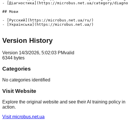
- [Діагностика](https://microbus.net.ua/category/diagno
## Мови

- [Русский](https://microbus.net.ua/ru/)

- [Українська](https://microbus.net.ua/)

Version History
Version
1
4/3/2026, 5:02:03 PM
valid
6344
bytes
Categories
No categories identified
Visit Website
Explore the original website and see their AI training policy in
action.
Visit
microbus.net.ua