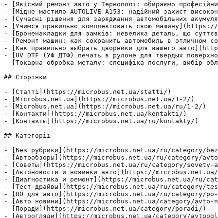
- [Якісний ремонт авто у Тернополі: обираємо професійни
- [Мідне мастило AUTOLIVE A153: надійний захист високон
- [Сучасні рішення для заряджання автомобільних акумуля
- [Учимся правильно комплектовать свою машину](https://
- [Броненакладки для замків: невелика деталь, що суттєв
- [Ремонт машин: как сохранить автомобиль в отличном со
- [Как правильно выбрать дворники для вашего авто](http
- [UV DTF (УФ ДТФ) печать в рулоне для твердых поверхно
- [Токарна обробка металу: специфіка послуги, вибір обл
## Сторінки

- [Статті](https://microbus.net.ua/statti/)

- [Microbus.net.ua](https://microbus.net.ua/1-2/)

- [Microbus.net.ua](https://microbus.net.ua/ru/1-2/)

- [Контакти](https://microbus.net.ua/kontakti/)

- [Контакты](https://microbus.net.ua/ru/kontakty/)

## Категорії

- [Без рубрики](https://microbus.net.ua/ru/category/bez
- [Автообзоры](https://microbus.net.ua/ru/category/avto
- [Советы](https://microbus.net.ua/ru/category/sovety-a
- [Автоновости и новинки авто](https://microbus.net.ua/
- [Диагностика и ремонт](https://microbus.net.ua/ru/cat
- [Тест-драйвы](https://microbus.net.ua/ru/category/tes
- [ПО для авто](https://microbus.net.ua/ru/category/po-
- [Авто новини](https://microbus.net.ua/category/avto-n
- [Поради](https://microbus.net.ua/category/poradi/)

- [Автоогляди](https://microbus.net.ua/category/avtoogl