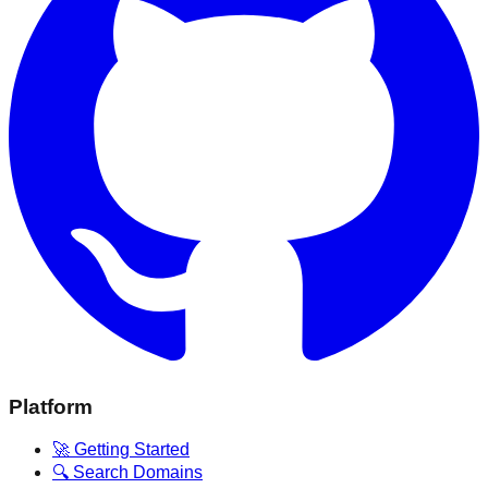
Platform
🚀 Getting Started
🔍 Search Domains