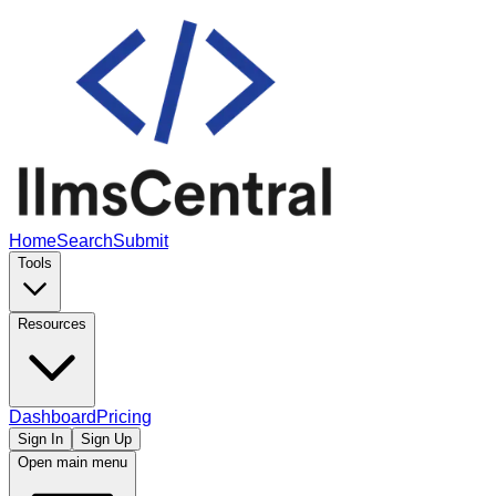
Home
Search
Submit
Tools
Resources
Dashboard
Pricing
Sign In
Sign Up
Open main menu