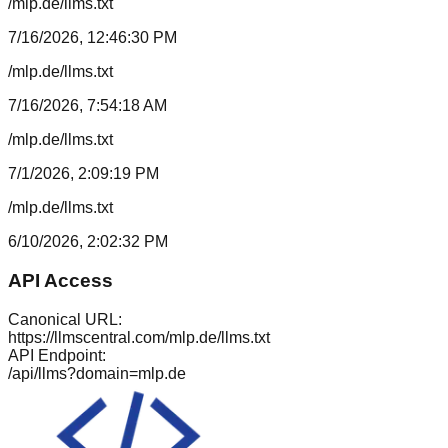
/mlp.de/llms.txt
7/16/2026, 12:46:30 PM
/mlp.de/llms.txt
7/16/2026, 7:54:18 AM
/mlp.de/llms.txt
7/1/2026, 2:09:19 PM
/mlp.de/llms.txt
6/10/2026, 2:02:32 PM
API Access
Canonical URL:
https://llmscentral.com/
mlp.de
/llms.txt
API Endpoint:
/api/llms?domain=
mlp.de