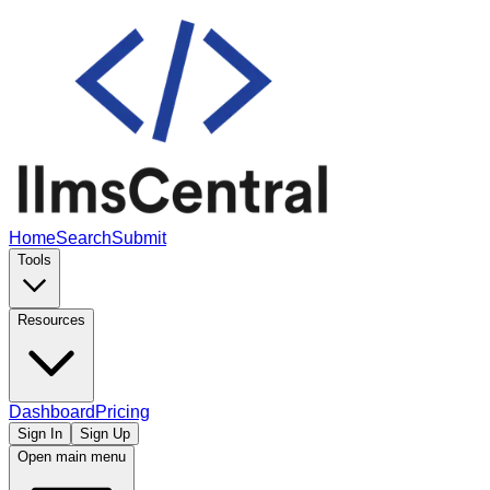
Home
Search
Submit
Tools
Resources
Dashboard
Pricing
Sign In
Sign Up
Open main menu