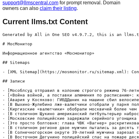
support@llmscentral.com
for prompt removal. Domain
owners can also
claim their listing
.
Current llms.txt Content
Generated by All in One SEO v4.9.7.2, this is an llms.txt file, used by LLMs to index the site.

# МосМонитор

Информационное агентство «Мосмонитор»

## Sitemaps

- [XML Sitemap](https://mosmonitor.ru/sitemap.xml): Contains all public & indexable URLs for this website.

## Записи

- [Мособлсуд отправил в колонию строгого режима 76-летнего мужчину, признанного «вором в законе»](https://mosmonitor.ru/rights/mosoblsud-otpravil-v-koloniju-strogogo/) - По данным подмосковного главка Следственного комитета, известный в преступном мире под прозвищем «Апакела» пожилой мужчина на протяжении 56-ти лет был (и остается) «законником». «С 1965-го», — говорят в ведомстве. По данным ведомства, 76-летний подмосквич координировал деятельность преступных группировок. Как отмечается, «масштабная работа проделана». Следователи работали в разных регионах страны. Проводились в том числе лингвистическая и
- [«Война войной, а поставки алюминия по расписанию»: как Минобороны РФ помогает промышленности стран НАТО](https://mosmonitor.ru/army/vojna-vojnoj-a-postavki-aljuminiya/) - Министерство обороны РФ неоднократно заявляло, что страны НАТО являются недружественными для России, так как прямо помогают киевскому режиму, с войсками которого идет противостояние на Украине. Однако в то же самое время, как свидетельствуют данные журналистских расследований, высокопоставленные чиновники военного ведомства прямо содействуют в продаже в страны Альянса важных ресурсов, необходимых для военной промышленности, пишет издание
- [Авария у Косяково: ГИБДДшник на машине сбил велосипедиста, после чего пытался его добить](https://mosmonitor.ru/incidents/avariya-u-kosyakovo-gibddshnik-na/) - Как сообщают правоохранители, совершившего преступление коллегу в ближайшее время уволят. Кроме того, на него завели уголовное дело о причинении тяжелого вреда здоровью человека. Как сегодня, 22-го июня, сообщают в полиции, ДТП возле Косяково (небольшое село примерно в десяти километрах к северо-западу от подмосковного Воскресенска) произошло неделю назад, 15-го числа. В час дня управлявший Lada Samara
- [В Выхино-Жулебино лже-валютчики отобрали у парня полтора миллиона рублей](https://mosmonitor.ru/rights/v-vyhino-zhulebino-lzhe-valjutchiki/) - 26-летний москвич нашел в Сети объявление, авторы которого предлагали обмен валют по «вкусному» курсу. Видимо, в детстве он не читал сказки Пушкина, в одной из которых есть такая строчка: «Не гонялся бы ты, поп, за дешевизной». Ограбление молодого москвича было совершено в Выхино-Жулебино. Парень встретился на Ферганском проезде с продавцами иностранной валюты. В салоне своей
- [Киргизские «валютчики» обобрали москвичей более чем на 250 000 000 рублей](https://mosmonitor.ru/rights/kirgizskie-valjutchiki-obobrali-moskvichej-bolee/) - Столичные правоохранители задержали семь из тринадцати членов этнической ОПГ, предлагавших людям по выгодному курсу иностранную валюту. «Почти все — уроженцы Киргизской Республики», — сообщают знакомые с ситуацией источники. Идея «кидать на деньги» москвичей 36-летнему Шукмарбеку М. и 41-летнему Шахмару Д. пришла прошлой весной, говорят источники. Участники созданной ими группировки были разделены на несколько «подразделений». Одно
- [В столичном Щукино американский питбультерьер набросился на пожилую женщину](https://mosmonitor.ru/incidents/v-stolichnom-shhukino-amerikanskij-pitbulterer/) - Так сложилось, что почти года назад, 30-го июня 2022-го, тот же самый пес загрыз ее любимца-малыша — русского тоя. После повторного нападения стражи порядка начали проверку. Как стало известно, питбультерьер-убийца покусал 75-летнюю жительницу столичного Щукино еще в первой половине июня, 11-го числа. Осведомленные источники рассказывают, что произошло это, когда пенсионерка шла по улице Гамалеи. «Глубокие
- [Московские полицейские задержали серийного угонщика Hyundai Creta](https://mosmonitor.ru/auto/moskovskie-policejskie-zaderzhali-serijnogo-ugonshhika/) - Почему воровал машины именно этой марки и модели, предстоит еще выяснить следствию. Надо заметить, что Hyundai Creta — далеко не самый дорогой из существующих кроссоверов. В правоохранительные структуры обратился москвич, проживающий на Щелковском шоссе. Как сегодня, 22-го июня, сообщает столичный главк МВД, у мужчины похитили южнокорейский кроссовер, стоявший припаркованным у многоэтажки. Как выяснило потом следствие,
- [Это просто болтовня: глава ЧВК «Вагнер» раскритиковал МО за «чудовищную ложь» о ходе СВО](https://mosmonitor.ru/army/eto-prosto-boltovnya-glava-chvk/) - Основатель ЧВК «Вагнер» Евгений Пригожин ответил на вопрос журналистов о том, почему его слова о положении дел в зоне спецоперации расходятся с официальными данными. Он указал, что «на стол президенту» РФ Владимиру Путину несут «тотальное и бессовестное» вранье. Пригожин подчеркнул, что когда ЧВК «Вагнер» брали Артемовск, то пускали туда всех военных корреспондентов, чтобы те видели
- [В столичном регионе двое мужчин пытались за десять тысяч долларов приобрести радиоактивный нуклид](https://mosmonitor.ru/society/v-stolichnom-regione-dvoe-muzhchin/) - 54-летний Саид-Селим из Москвы и Рамазан (27 лет, соответственно) из Видного еще зимой, в феврале, предложили представителю одного научно-исследовательского института сделку. Мужчинам нужен был Цезий-137. Как говорят знакомые с ситуацией источники, они собирались его передать зарубежному покупателю. Кому именно и для каких целей покупателю требовался Цезий, не сообщается. Из открытых данных следует, что указанный нуклид
- [В Солнечногорском округе 39-летний мужчина зарезал сожительницу, после чего закидал ее тело мусором](https://mosmonitor.ru/incidents/v-solnechnogorskom-okruge-39-letnij/) - Преступление было совершено еще зимой, в феврале. На протяжении длительного времени подмосквич скрывал об убийстве, рассказ