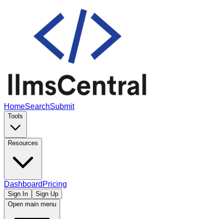
Home
Search
Submit
Tools
Resources
Dashboard
Pricing
Sign In
Sign Up
Open main menu