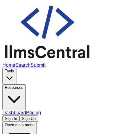
Home
Search
Submit
Tools
Resources
Dashboard
Pricing
Sign In
Sign Up
Open main menu