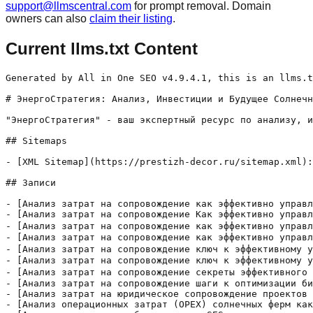
support@llmscentral.com
for prompt removal. Domain
owners can also
claim their listing
.
Current llms.txt Content
Generated by All in One SEO v4.9.4.1, this is an llms.txt file, used by LLMs to index the site.

# ЭнергоСтратегия: Анализ, Инвестиции и Будущее Солнечной Энергетики

"ЭнергоСтратегия" - ваш экспертный ресурс по анализу, инвестициям и перспективам развития солнечной энергетики. Мы предлагаем глубокий анализ рисков, финансовых моделей, технологических инноваций и рыночных трендов, чтобы помочь вам принимать обоснованные решения и успешно инвестировать в будущее энергетики.

## Sitemaps

- [XML Sitemap](https://prestizh-decor.ru/sitemap.xml): Contains all public & indexable URLs for this website.

## Записи

- [Анализ затрат на сопровождение как эффективно управлять расходами и повысить прибыльность бизнеса](https://prestizh-decor.ru/analiz-zatrat-na-soprovozhdenie-kak-jeffektivno-2/) - Анализ затрат на сопровождение: как эффективно управлять расходами и повысить прибыльность бизнеса В современном мире любая компания‚ независимо от масштаба и сферы деятельности‚ сталкивается с необходимостью тщательного контроля и анализа своих затрат. Особенно важным является анализ затрат на сопровождение — процессы‚ связанные с поддержкой и обслуживанием бизнес-операций‚ клиентских систем‚ инфраструктуры и других ключевых элементов. Провести
- [Анализ затрат на сопровождение Как эффективно управлять расходами и улучшать бизнес процессы](https://prestizh-decor.ru/analiz-zatrat-na-soprovozhdenie-kak-jeffektivno-8/) - Анализ затрат на сопровождение: Как эффективно управлять расходами и улучшать бизнес-процессы Когда мы рассматриваем развитие любого бизнеса или проекта, одним из ключевых аспектов становится правильное распределение и контроль затрат. Особенно важен анализ затрат на сопровождение — то есть всех расходов, связанных с поддержкой, обслуживанием и развитием системы или бизнеса после его запуска. В нашей статье
- [Анализ затрат на сопровождение как эффективно управлять ресурсами и снизить издержки](https://prestizh-decor.ru/analiz-zatrat-na-soprovozhdenie-kak-jeffektivno-3/) - Анализ затрат на сопровождение: как эффективно управлять ресурсами и снизить издержки В современном бизнесе успешное управление затратами становится ключевым фактором для достижения конкурентных преимуществ․ Особенно важную роль играет анализ затрат на сопровождение — комплекс мероприятий, который позволяет понять, куда уходят ресурсы, и найти пути их оптимизации․ Мы поделимся нашим опытом, расскажем о методиках и стратегиях,
- [Анализ затрат на сопровождение как эффективно управлять ресурсами и сократить расходы](https://prestizh-decor.ru/analiz-zatrat-na-soprovozhdenie-kak-jeffektivno/) - Анализ затрат на сопровождение: как эффективно управлять ресурсами и сократить расходы В современном бизнесе успешное управление затратами, это ключевой фактор устойчивого развития. Особенно важным является анализ затрат на сопровождение различных процессов, будь то информационные системы, производственное оборудование или услуги. Мы часто сталкиваемся с вопросом: как определить, где именно тратится большинство ресурсов, и как оптимизировать эти
- [Анализ затрат на сопровождение ключ к эффективному управлению проектами](https://prestizh-decor.ru/analiz-zatrat-na-soprovozhdenie-kljuch-k-2/) - Анализ затрат на сопровождение: ключ к эффективному управлению проектами Когда мы задумываемся о успешной реализации любого проекта или бизнеса, немаловажным аспектом становится понятие затрат на сопровождение․ Этот термин включает в себя все расходы, связанные с поддержанием, обновлением и управлением уже реализованным проектом или системой․ В нашей статье мы подробно разберём, что входит в эти затраты,
- [Анализ затрат на сопровождение ключ к эффективному управлению проектами и бизнесом](https://prestizh-decor.ru/analiz-zatrat-na-soprovozhdenie-kljuch-k/) - Анализ затрат на сопровождение: ключ к эффективному управлению проектами и бизнесом Когда мы начинаем обсуждать управление проектами или бизнес-процессами, зачастую фокусируемся на главных этапах реализации, поставленных целях и результатах. Однако один из наиболее важных аспектов, который часто остается вне внимания, — это затраты на сопровождение. Это включает в себя все ресурсы, необходимые для поддержки, обслуживания
- [Анализ затрат на сопровождение секреты эффективного управления и оптимизации расходов](https://prestizh-decor.ru/analiz-zatrat-na-soprovozhdenie-sekrety/) - Анализ затрат на сопровождение: секреты эффективного управления и оптимизации расходов В современном бизнесе вопрос контроля затрат становится одним из ключевых аспектов успешной деятельности любой организации․ Особенно важно правильно оценить и проанализировать расходы на сопровождение — процессы, связанные с поддержанием и развитием уже существующих систем, инфраструктуры, проектов или услуг․ Мы решили тщательно изучить данную тему, чтобы
- [Анализ затрат на сопровождение шаги к оптимизации бизнеса](https://prestizh-decor.ru/analiz-zatrat-na-soprovozhdenie-shagi-k/) - Анализ затрат на сопровождение: шаги к оптимизации бизнеса В современном мире управления бизнесом, эффективное управление затратами становится критически важным. Как предприниматели, мы постоянно ищем пути для повышения эффективности нашей работы и оптимизации расходов. В этой статье мы подробно рассмотрим, как провести анализ затрат на сопровождение, выявить основные области для улучшения и реализовать стратегию по снижению
- [Анализ затрат на юридическое сопровождение проектов как избежать ловушек и максимально использовать ресурсы](https://prestizh-decor.ru/analiz-zatrat-na-juridicheskoe-soprovozhdenie/) - Анализ затрат на юридическое сопровождение проектов: как избежать ловушек и максимально использовать ресурсы Когда мы начинаем новый проект, будь то в бизнесе или в других сферах деятельности, каждый из нас хочет учесть все возможные риски и за