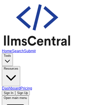
Home
Search
Submit
Tools
Resources
Dashboard
Pricing
Sign In
Sign Up
Open main menu