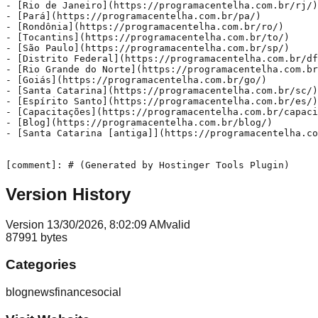
Version History
Version
1
3/30/2026, 8:02:09 AM
valid
87991
bytes
Categories
blog
news
finance
social