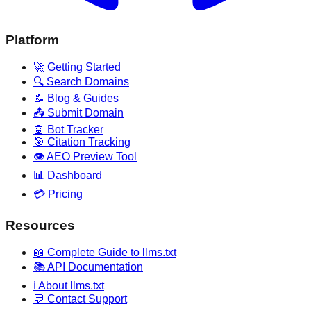
Platform
🚀 Getting Started
🔍 Search Domains
📝 Blog & Guides
📤 Submit Domain
🤖 Bot Tracker
🎯 Citation Tracking
👁️ AEO Preview Tool
📊 Dashboard
💳 Pricing
Resources
📖 Complete Guide to llms.txt
📚 API Documentation
ℹ️ About llms.txt
💬 Contact Support