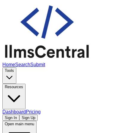
Home
Search
Submit
Tools
Resources
Dashboard
Pricing
Sign In
Sign Up
Open main menu