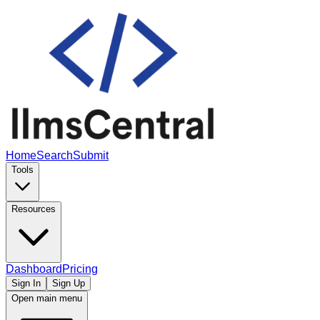
Home
Search
Submit
Tools
Resources
Dashboard
Pricing
Sign In
Sign Up
Open main menu