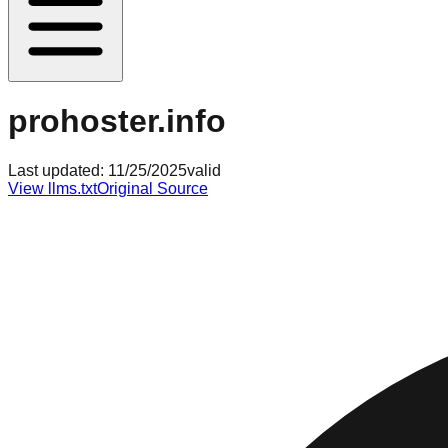
prohoster.info
Last updated:
11/25/2025
valid
View llms.txt
Original Source