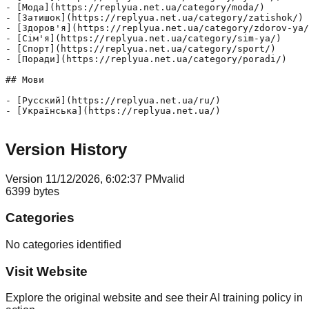
- [Мода](https://replyua.net.ua/category/moda/)

- [Затишок](https://replyua.net.ua/category/zatishok/)

- [Здоров'я](https://replyua.net.ua/category/zdorov-ya/
- [Сім'я](https://replyua.net.ua/category/sim-ya/)

- [Спорт](https://replyua.net.ua/category/sport/)

- [Поради](https://replyua.net.ua/category/poradi/)

## Мови

- [Русский](https://replyua.net.ua/ru/)

- [Українська](https://replyua.net.ua/)

Version History
Version
1
1/12/2026, 6:02:37 PM
valid
6399
bytes
Categories
No categories identified
Visit Website
Explore the original website and see their AI training policy in