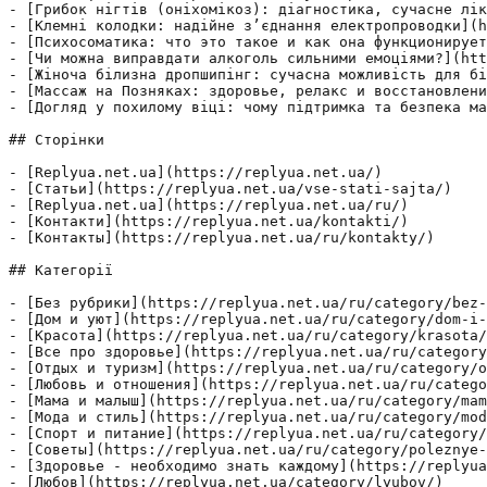
- [Грибок нігтів (оніхомікоз): діагностика, сучасне лік
- [Клемні колодки: надійне з’єднання електропроводки](h
- [Психосоматика: что это такое и как она функционирует
- [Чи можна виправдати алкоголь сильними емоціями?](htt
- [Жіноча білизна дропшипінг: сучасна можливість для бі
- [Массаж на Позняках: здоровье, релакс и восстановлени
- [Догляд у похилому віці: чому підтримка та безпека ма
## Сторінки

- [Replyua.net.ua](https://replyua.net.ua/)

- [Статьи](https://replyua.net.ua/vse-stati-sajta/)

- [Replyua.net.ua](https://replyua.net.ua/ru/)

- [Контакти](https://replyua.net.ua/kontakti/)

- [Контакты](https://replyua.net.ua/ru/kontakty/)

## Категорії

- [Без рубрики](https://replyua.net.ua/ru/category/bez-
- [Дом и уют](https://replyua.net.ua/ru/category/dom-i-
- [Красота](https://replyua.net.ua/ru/category/krasota/
- [Все про здоровье](https://replyua.net.ua/ru/category
- [Отдых и туризм](https://replyua.net.ua/ru/category/o
- [Любовь и отношения](https://replyua.net.ua/ru/catego
- [Мама и малыш](https://replyua.net.ua/ru/category/mam
- [Мода и стиль](https://replyua.net.ua/ru/category/mod
- [Спорт и питание](https://replyua.net.ua/ru/category/
- [Советы](https://replyua.net.ua/ru/category/poleznye-
- [Здоровье - необходимо знать каждому](https://replyua
- [Любов](https://replyua.net.ua/category/lyubov/)
