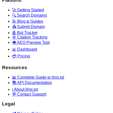
Platform
🚀 Getting Started
🔍 Search Domains
📝 Blog & Guides
📤 Submit Domain
🤖 Bot Tracker
🎯 Citation Tracking
👁️ AEO Preview Tool
📊 Dashboard
💳 Pricing
Resources
📖 Complete Guide to llms.txt
📚 API Documentation
ℹ️ About llms.txt
💬 Contact Support
Legal