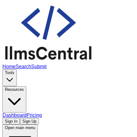
Home
Search
Submit
Tools
Resources
Dashboard
Pricing
Sign In
Sign Up
Open main menu