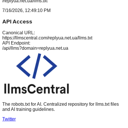
/replyua.net.ua/llms.txt
7/16/2026, 12:49:10 PM
API Access
Canonical URL:
https://llmscentral.com/
replyua.net.ua
/llms.txt
API Endpoint:
/api/llms?domain=
replyua.net.ua
The robots.txt for AI. Centralized repository for llms.txt files
and AI training guidelines.
Twitter