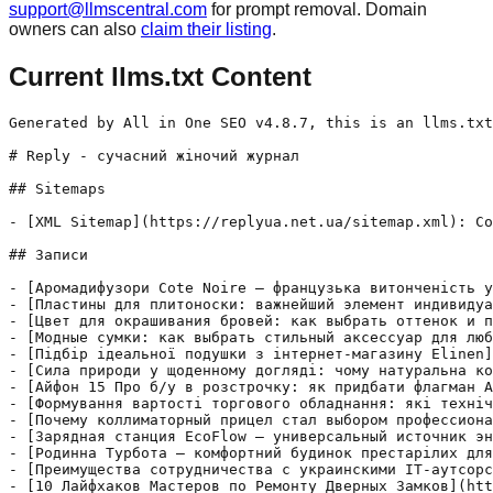
support@llmscentral.com
for prompt removal. Domain
owners can also
claim their listing
.
Current llms.txt Content
Generated by All in One SEO v4.8.7, this is an llms.txt
# Reply - сучасний жіночий журнал

## Sitemaps

- [XML Sitemap](https://replyua.net.ua/sitemap.xml): Co
## Записи

- [Аромадифузори Cote Noire — французька витонченість у
- [Пластины для плитоноски: важнейший элемент индивидуа
- [Цвет для окрашивания бровей: как выбрать оттенок и п
- [Модные сумки: как выбрать стильный аксессуар для люб
- [Підбір ідеальної подушки з інтернет-магазину Elinen]
- [Сила природи у щоденному догляді: чому натуральна ко
- [Айфон 15 Про б/у в розстрочку: як придбати флагман A
- [Формування вартості торгового обладнання: які техніч
- [Почему коллиматорный прицел стал выбором профессиона
- [Зарядная станция EcoFlow — универсальный источник эн
- [Родинна Турбота — комфортний будинок престарілих для
- [Преимущества сотрудничества с украинскими IT-аутсорс
- [10 Лайфхаков Мастеров по Ремонту Дверных Замков](htt