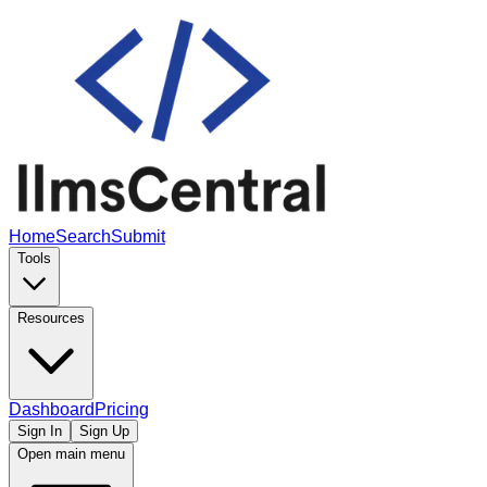
Home
Search
Submit
Tools
Resources
Dashboard
Pricing
Sign In
Sign Up
Open main menu