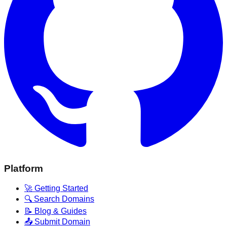
Platform
🚀 Getting Started
🔍 Search Domains
📝 Blog & Guides
📤 Submit Domain