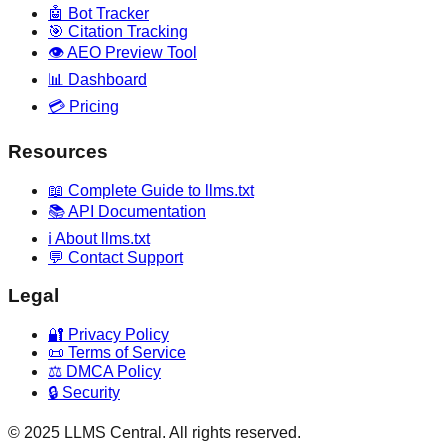
🤖 Bot Tracker
🎯 Citation Tracking
👁️ AEO Preview Tool
📊 Dashboard
💳 Pricing
Resources
📖 Complete Guide to llms.txt
📚 API Documentation
ℹ️ About llms.txt
💬 Contact Support
Legal
🔐 Privacy Policy
📜 Terms of Service
⚖️ DMCA Policy
🔒 Security
© 2025 LLMS Central. All rights reserved.