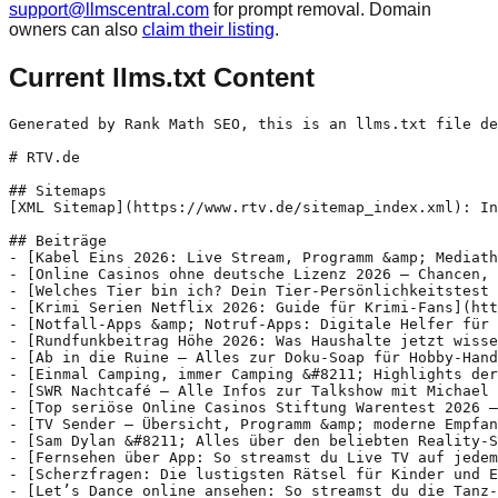
support@llmscentral.com
for prompt removal. Domain
owners can also
claim their listing
.
Current llms.txt Content
Generated by Rank Math SEO, this is an llms.txt file designed to help LLMs better understand and index this website.

# RTV.de

## Sitemaps
[XML Sitemap](https://www.rtv.de/sitemap_index.xml): Includes all crawlable and indexable pages.

## Beiträge
- [Kabel Eins 2026: Live Stream, Programm &amp; Mediathek einfach erklärt](https://www.rtv.de/kabel-eins-kostenlos-tipps-fuer-livestream-und-mehr/): Kabel Eins gehört 2026 zu den beliebtesten Free-TV-Sendern in Deutschland – und das gesamte Programm lässt sich kostenlos per Live Stream empfangen. Ob am Smart-TV, auf dem Smartphone oder im Browser: Dieser Artikel zeigt dir Schritt für Schritt, wie du den Kabel Eins Live Stream startest, welche Sendungen dich erwarten und wie die Kabel 1 Mediathek funktioniert.
- [Online Casinos ohne deutsche Lizenz 2026 – Chancen, Risiken &amp; beste Alternativen](https://www.rtv.de/online-casinos-ohne-deutsche-lizenz/): Online Casinos ohne deutsche Lizenz haben seit 2021 aufgrund strenger deutscher Regulierungen wie dem 1-Euro-Limit und der 5-Sekunden-Regel stark an Interesse gewonnen. Der deutsche Glücksspielmarkt hat sich seit 2021 grundlegend verändert. Mit strengen Auflagen wie dem 1 Euro Limit, der 5 Sekunden Regel und monatlichen Einzahlungsgrenzen suchen immer mehr Spieler nach Alternativen jenseits der GGL-regulierten Anbieter. Dieser umfassende Leitfaden erklärt, was Online Casinos ohne deutsche Lizenz ausmacht, welche Chancen und Risiken sie bieten und wie Sie seriöse von unseriösen Anbietern unterscheiden – und deckt dabei alles ab, was Spieler zu Online Casinos ohne deutsche Lizenz wissen müssen.
- [Welches Tier bin ich? Dein Tier-Persönlichkeitstest 2026](https://www.rtv.de/welches-tier-bin-ich-dein-tier-persoenlichkeitstest/): Wenn du dich fragst „Welches Tier bin ich“, bekommst du hier einen schnellen Überblick über einen kostenlosen Tier-Persönlichkeitstest, der in wenigen Minuten zeigt, welches Tier am besten zu deinem Wesen passt. Der Test ist als spielerischer Persönlichkeitscheck gedacht, nicht als Horoskop oder Diagnose.
- [Krimi Serien Netflix 2026: Guide für Krimi-Fans](https://www.rtv.de/krimi-serien-netflix-empfehlungen-guide/): Wenn du nach Krimi Serien Netflix suchst, bekommst du schnell eine lange Liste - aber nicht jede Serie passt zu jeder Stimmung. Diese Übersicht sortiert Krimi Serien auf Netflix nach Subgenre, Intensität und Binge-Tauglichkeit, damit du schneller den richtigen Fall für deinen nächsten Abend findest.
- [Notfall-Apps &amp; Notruf-Apps: Digitale Helfer für den Ernstfall](https://www.rtv.de/notfall-apps-notruf-apps-fuer-sicherheit-in-notfaellen/): Wenn Sekunden zählen, kann ein Smartphone mehr sein als ein Handy: Es kann den Notruf auslösen, den Standort übertragen, wichtige Notfall-Daten anzeigen und Erste Hilfe anleiten. Notfall-Apps sind deshalb kein nettes Extra, sondern eine praktische Ergänzung für Situationen, in denen Stress, Schock oder fehlende Orientierung schnelle Hilfe erschweren.
- [Rundfunkbeitrag Höhe 2026: Was Haushalte jetzt wissen müssen](https://www.rtv.de/rundfunkbeitrag-hoehe-was-haushalte-wissen-muessen/): Der Rundfunkbeitrag betrifft Millionen von Haushalten in Deutschland und sein Sinn erhitzt regelmäßig die Gemüter. Viele fragen sich, warum sie bezahlen müssen, obwohl sie öffentlich-rechtliche Fernseh- und Radiosender gar nicht nutzen. Auch die Höhe der Abgabe sorgt immer wieder für Diskussionen. Eine mögliche Erhöhung steht immer wieder im Raum.
- [Ab in die Ruine – Alles zur Doku‑Soap für Hobby‑Handwerker](https://www.rtv.de/ab-in-die-ruine-alles-zur-doku-soap/): „Ab in die Ruine“ ist eine beliebte Doku-Soap auf VOX, die seit 2011 Hobby-Handwerker und Eigenheimbesitzer bei der Renovierung alter und oft baufälliger Immobilien begleitet. Die Sendung zeigt die Herausforderungen, Rückschläge und Erfolge bei der Verwandlung von Ruinen oder sanierungsbedürftigen Häusern in lebenswerte Wohnräume. Dabei stehen nicht nur handwerkliches Geschick, sondern auch Durchhaltevermögen, Kreativität und Teamarbeit im Mittelpunkt. Zuschauer erhalten wertvolle Einblicke in typische Bauprobleme und erhalten gleichzeitig Inspiration für eigene Renovierungsprojekte.
- [Einmal Camping, immer Camping &#8211; Highlights der VOX Dokureihe](https://www.rtv.de/einmal-camping-immer-camping-highlights-der-dokureihe/): Wer einmal mit dem Wohnmobil durch Schottland gerollt ist, am Bodensee den Sonnenuntergang vor dem Vorzelt erlebt hat oder auf Teneriffa zwischen Vulkanen campiert hat, versteht schnell, warum so viele Menschen sagen: Einmal Camping, immer Camping. Dieser Satz beschreibt nicht nur eine beliebte VOX-Dokusoap – er steht für ein ganzes Lebensgefühl. In diesem Artikel erfahren Sie, was die Serie so besonders macht, welche P