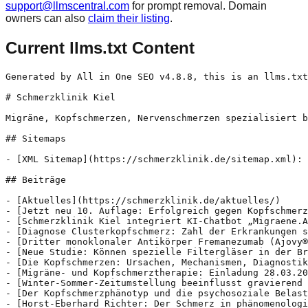
support@llmscentral.com
for prompt removal. Domain
owners can also
claim their listing
.
Current llms.txt Content
Generated by All in One SEO v4.8.8, this is an llms.txt file, used by LLMs to index the site.

# Schmerzklinik Kiel

Migräne, Kopfschmerzen, Nervenschmerzen spezialisiert behandeln

## Sitemaps

- [XML Sitemap](https://schmerzklinik.de/sitemap.xml): Contains all public & indexable URLs for this website.

## Beiträge

- [Aktuelles](https://schmerzklinik.de/aktuelles/)
- [Jetzt neu 10. Auflage: Erfolgreich gegen Kopfschmerzen und Migräne](https://schmerzklinik.de/jetzt-neu-10-auflage-erfolgreich-gegen-kopfschmerzen-und-migraene/) - Der renommierte Kopfschmerzexperte Professor Dr. Hartmut Göbel informiert über Formen und Ursachen von Kopfschmerzen und Migräne sowie über moderne Diagnosemöglichkeiten und Therapieverfahren, inklusive alternativer Behandlungsverfahren. Darüber hinaus erhalten Betroffene wichtige Informationen und wertvolle Tipps, was sie selbst für sich tun können, um Kopfschmerzen und Migräne vorzubeugen und erfolgreich zu bewältigen. Die 10. Auflage erscheint komplett
- [Schmerzklinik Kiel integriert KI-Chatbot „Migraene.AI“ in Migräne-App](https://schmerzklinik.de/schmerzklinik-kiel-integriert-ki-chatbot-migraene-ai-in-migraene-app/) - Die Schmerzklinik Kiel erweitert ihre kostenfreie Migräne-App um eine innovative Funktion: Mit dem neuen KI-Chatbot „Migraene.AI“ erhalten Betroffene rund um die Uhr verlässliche Informationen und praktische Tipps zu Migräne und anderen Kopfschmerzerkrankungen. „Migraene.AI“ läßt sich direkt im Start-Menü der Migräne-App über das Icon (siehe Screenshot) oder im Hauptmenü aktivieren. „Migraene.AI“ basiert auf wissenschaftlich fundierten Inhalten
- [Diagnose Clusterkopfschmerz: Zahl der Erkrankungen steigt um 74 Prozent – neue Studien zeigen dramatische Folgen](https://schmerzklinik.de/diagnose-clusterkopfschmerz-zahl-der-erkrankungen-steigt-um-74-prozent-neue-studien-zeigen-dramatische-folgen/) - Neue Zahlen und Studien zeigen: Immer mehr Menschen in Deutschland leiden an der extremsten Form des Kopfschmerzes – und ihre Lebensqualität wird massiv zerstört. Berlin, 07.August 2025 – Immer mehr Menschen in Deutschland bekommen die Diagnose Clusterkopfschmerz. Dieser tritt einseitig mit extrem heftigen nächtlichen Schmerzattacken an Schläfe und Auge auf. Er betrifft vor allem Männer,
- [Dritter monoklonaler Antikörper Fremanezumab (Ajovy®) zur Migränevorbeugung in EU zugelassen](https://schmerzklinik.de/dritter-monoklonaler-antikoerper-fremanezumab-ajovy-zur-migraenevorbeugung-in-eu-zugelassen/) - Der Migräneschmerz basiert nach heutigen Erkenntnissen auf einer neurogenen Entzündungsreaktion an den Arterien der Hirnhäute. Entzündungsstoffe werden dort im Initialstadium der Migräneattacke freigesetzt. Diese führen zu einer verstärkten Schmerzempfindlichkeit der Hirnhäute mit Schwellung und Erweiterung der Gefäßwände. Jeder Pulsschlag führt zu einem pochenden, hämmernden Migräneschmerz, jede Bewegung des Kopfes schmerzt aufgrund Allodynie und Hyperpathie und
- [Neue Studie: Können spezielle Filtergläser in der Brille Migräneattacken vorbeugen?](https://schmerzklinik.de/neue-studie-koennen-spezielle-filterglaeser-in-der-brille-migraeneattacken-vorbeugen/) - Leiden Sie unter Migräne und Lichtempfindlichkeit? Tragen Sie täglich eine Brille? Dann sind Sie herzlich eingeladen, an unserer Studie teilzunehmen! Worum geht es? Wir untersuchen, ob spezielle Filtergläser helfen können, Migränetage zu reduzieren und Lichtempfindlichkeit zu lindern. Wer kann teilnehmen? Sie können teilnehmen, wenn Sie: ab 18 Jahre alt sind, mindestens 10 Migränetage pro Monat
- [Die Kopfschmerzen: Ursachen, Mechanismen, Diagnostik, Therapie 4. Auflage 2025](https://schmerzklinik.de/die-kopfschmerzen-ursachen-mechanismen-diagnostik-therapie-4-auflage-2025/) - Das Standardwerk zu Migräne, Kopfschmerzen und Gesichtsschmerzen Kopfschmerzen sind die Volkskrankheit Nummer 1. Über 400 verschiedene Hauptdiagnosen werden heute differenziert. Das Werk beschreibt umfassend den aktuellen Wissensstand zu Ursachen, Diagnostik und zeitgemäßer Therapie der verschiedenen Kopfschmerzformen. Es folgt dabei der Struktur und der Logik der Internationalen Kopfschmerzklassifikation unter Berücksichtigung neuester evidenzbasierender Leitlinien. Das Praxisbuch eignet sich hervorragend
- [Migräne- und Kopfschmerztherapie: Einladung 28.03.2025 ab 19:00 Uhr zur öffentlichen Vortragsveranstaltung](https://schmerzklinik.de/migraene-und-kopfschmerztherapie-einladung-28-03-2025-ab-1900-uhr-zur-oeffentlichen-vortragsveranstaltung-an-der-universitaet-kiel/) - Im Rahmen des Masterstudienganges „Migraine and Headache Medicine“ lädt das Zentrum für wissenschaftliche Weiterbildung an der Christian-Albrechts-Universität zu Kiel und die Schmerzklinik Kiel am 28.03.2025 ab 19:00 Uhr zu einer öffentlichen Vortragsveranstaltung für Patientinnen und Patienten, Angehörige und Interessierte ein. Die Veranstaltung findet statt im Hörsaal der Alten Kinderklinik, Schwanenweg 20, 24105 Kiel Im Anschluss
- [Winter-Sommer-Zeitumstellung beeinflusst gravierend Migräne: Neue Studie aus Kiel mit brisanten Ergebnissen](https://schmerzklinik.de/winter-sommer-zeitumstellung-beeinflusst-gravierend-migraene-neue-studie-aus-kiel-mit-brisanten-ergebnissen/) - Kiel, 5. März 2025 – Eine aktuelle Studie aus der Schmerzklinik Kiel zeigt, dass die Umstellung auf die Sommerzeit im Frühjahr mit einem signifikanten Anstieg der Migräneattacken einhergeht, während die Rückkehr zur Normalzeit im Herbst zu einer Verringerung der Kopfschmerzhäufigkeit führt. In der Studie wurden die Migräneverläufe von 258 Patienten mit episodischer oder chronischer Migräne
- [Der Kopfschmerzphänotyp und die psychosoziale Belastung durch Clusterkopfschmerzen: Eine Analyse von Patienten vor stationärer Krankenhauseinweisung](https://schmerzklinik.de/der-kopfschmerzphaenotyp-und-die-psychosoziale-belastung-durch-clusterkopfschmerzen-eine-analyse-von-patienten-vor-stationaerer-krankenha