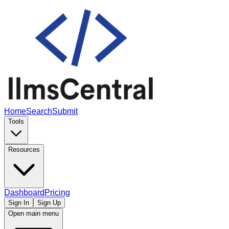
Home
Search
Submit
Tools
Resources
Dashboard
Pricing
Sign In
Sign Up
Open main menu