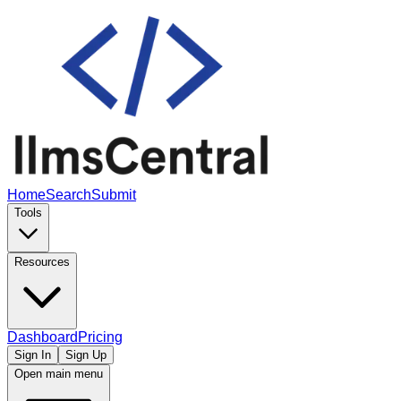
Home
Search
Submit
Tools
Resources
Dashboard
Pricing
Sign In
Sign Up
Open main menu