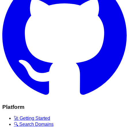
Platform
🚀 Getting Started
🔍 Search Domains