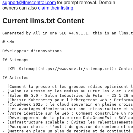
support@llmscentral.com
for prompt removal. Domain
owners can also
claim their listing
.
Current llms.txt Content
Generated by All in One SEO v4.9.1.1, this is an llms.txt file, used by LLMs to index the site.

# SdV

Développeur d'innovations

## Sitemaps

- [XML Sitemap](https://www.sdv.fr/sitemap.xml): Contains all public & indexable URLs for this website.

## Articles

- [Comment la presse et les groupes médias optimisent leur gestion multisite et gagnent en efficacité.](https://www.sdv.fr/actualites/optimiser-gestion-multisite-presse-medias/) - Découvrez comment les groupes de presse et les médias optimisent la gestion multisite : gain de temps, réduction des coûts et workflows harmonisés avec S-Pulse.
- [Salon La Presse et les Médias au Futur les 2 et 3 décembre 2025](https://www.sdv.fr/actualites/salon-la-presse-et-les-medias-au-futur-les-2-et-3-decembre-2025/) - Inscrivez-vous à notre atelier sur la simplification de la gestion de vos sites et de vos équipes éditoriales et venez échanger au stand 18.
- [Salon BE 5.0 - Salon Industries du Futur - 25 & 26 novembre 2025](https://www.sdv.fr/actualites/salon-be-5-0-salon-industries-du-futur-25-26-novembre-2025/) - SdV propose des solutions d'hébergement souverain, haute disponibilité, sécurisé ainsi que des systèmes de sauvegardes redondantes et immuables.
- [Choisir Kubernetes pour l'hébergement web : Performance, résilience et flexibilité ](https://www.sdv.fr/actualites/hebergement-kubernetes-web-performance-resilience-et-flexibilite/) - Choisir un hébergement Kubernetes chez SdV c'est profiter de disponibilité, d'élasticité, d'automatisation, de souveraineté des données et d'un accompagnement.
- [Cloudweek 2025 : le cloud souverain en pleine croissance](https://www.sdv.fr/actualites/cloudweek-2025-le-cloud-souverain-en-pleine-croissance/) - Cloud européen : croissance, souveraineté et confiance. Découvrez comment SdV renforce sécurité et contrôle avec un hébergement souverain.
- [Les avantages d'externaliser son infrastructure et son infogérance. ](https://www.sdv.fr/actualites/choisir-infogerance-externalisee-securite-performance/) - Quels sont les avantages de l'externalisation des infrastructures et de leur infogérance ? On vous explique tout !
- [Votre identité sur le web : Comment construire un nom de domaine pertinent pour votre activité ?](https://www.sdv.fr/actualites/votre-identite-sur-le-web-comment-construire-un-nom-de-domaine-pertinent-pour-votre-activite/) - Le choix du nom de domaine est une étape décisive. Nous allons explorer les éléments importants à prendre en compte lors de la sélection d'un nom de domaine.
- [Développement de la plateforme DataGrandEst : SdV au service de l’open data régional.](https://www.sdv.fr/actualites/developpement-de-la-plateforme-open-data-datagrandest-region-grand-est/) - SdV accompagne la Région Grand Est pour le développement et l’hébergement sécurisé de sa plateforme open data DataGrandEst.
- [Infrastructure scalable : Évitez les ralentissements et les crashs lors des pics de charge](https://www.sdv.fr/actualites/infrastructure-scalable-evitez-les-ralentissements-et-les-crashs-lors-des-pics-de-charge/) - Pour éviter ralentissements et crash en cas de pic de charge, optez pour une infrastructure scalable. Discutons ensemble de l’optimisation de votre plateforme.
- [Pourquoi choisir l'outil de gestion de contenu et de diffusion  S-Pulse ?](https://www.sdv.fr/actualites/pourquoi-choisir-outil-gestion-contenu-s-pulse/) - Découvrez pourquoi les groupes médias, institutions et collectivités font confiance au CMS S-Pulse pour gérer leurs sites web efficacement.
- [Mettre en place un plan de reprise et de continuité d'activité (PCA / PRA)](https://www.sdv.fr/actualites/mettre-en-place-un-plan-de-reprise-et-de-continuite-dactivite-pca-pra/) - SdV vous accompagne pour assurer la résilience de votre infrastructure avec un plan de reprise et de continuité d'activité (PRA /PCA) efficace.
- [Gérer plusieurs sites internet : la solution du CMS multisite](https://www.sdv.fr/actualites/gerer-plusieurs-sites-web-la-solution-du-cms-multisite/) - Le CMS S-Pulse permet de gérer plusieurs sites internet via un seul Back-Office. Nous vous accompagnons dans la réalisation ou la migration de vos sites.
- [Sécurité  numérique : faut-il privilégier un hébergement Cloud souverain ?](https://www.sdv.fr/actualites/pourquoi-choisir-un-hebergement-cloud-souverain/) - Assurez la protection de vos données avec un hébergement Cloud souverain sécurisé, performant et un accompagnement professionnel pour votre migration
- [L'immuabilité, une solution contre les cyberattaques  ](https://www.sdv.fr/actualites/limmuabilite-une-solution-contre-les-cyberattaques/) - Découvrez comment les sauvegardes immuables renforcent la sécurité de vos données et les protègent contre les cyberattaques.
- [Gestion des droits utilisateurs : Pourquoi c'est important !](https://www.sdv.fr/actualites/gestion-des-droits-utilisateurs-pourquoi-cest-important/) - La gestion des droits utilisateurs dans un Back-Office est un véritable enjeu pour les éditeurs. On vous dit pourquoi et surtout comment faire pour les gérer.
- [Uni-Médias fait confiance aux services d’hébergement et d’infogérance de SdV depuis 10 ans](https://www.sdv.fr/story/uni-medias-fait-confiance-aux-services-dhebergement-et-dinfogerance-de-sdv-depuis-10-ans/) - Découvrez pourquoi Uni-Médias (Groupe Crédit Agricole), fait confiance à Sdv pour l'hébergement et l'infogérance de ses infrastructures.
- [CMS et gestion de contenu : optimiser l'efficacité et la performance](https://www.sdv.fr/actualites/cms-et-gestion-de-contenu-optimiser-lefficacite-et-la-performance/) - La gestion de contenu, est un élément stratégique des entreprises orientées digital. Il est important de pouvoir se reposer sur un CMS robuste et évolutif.
- [Rétrospective 2024](https://www.sdv.fr/actualites/retrospective-20