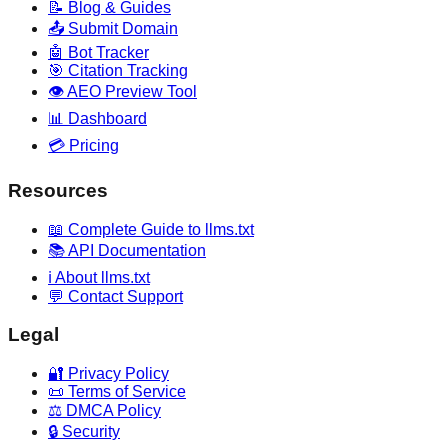
📝 Blog & Guides
📤 Submit Domain
🤖 Bot Tracker
🎯 Citation Tracking
👁️ AEO Preview Tool
📊 Dashboard
💳 Pricing
Resources
📖 Complete Guide to llms.txt
📚 API Documentation
ℹ️ About llms.txt
💬 Contact Support
Legal
🔐 Privacy Policy
📜 Terms of Service
⚖️ DMCA Policy
🔒 Security