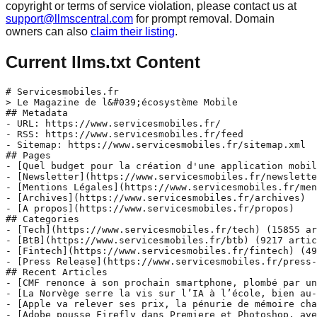
copyright or terms of service violation, please contact us at
support@llmscentral.com
for prompt removal. Domain
owners can also
claim their listing
.
Current llms.txt Content
# Servicesmobiles.fr

> Le Magazine de l&#039;écosystème Mobile

## Metadata

- URL: https://www.servicesmobiles.fr/

- RSS: https://www.servicesmobiles.fr/feed

- Sitemap: https://www.servicesmobiles.fr/sitemap.xml

## Pages

- [Quel budget pour la création d'une application mobil
- [Newsletter](https://www.servicesmobiles.fr/newslette
- [Mentions Légales](https://www.servicesmobiles.fr/men
- [Archives](https://www.servicesmobiles.fr/archives)

- [A propos](https://www.servicesmobiles.fr/propos)

## Categories

- [Tech](https://www.servicesmobiles.fr/tech) (15855 ar
- [BtB](https://www.servicesmobiles.fr/btb) (9217 artic
- [Fintech](https://www.servicesmobiles.fr/fintech) (49
- [Press Release](https://www.servicesmobiles.fr/press-
## Recent Articles

- [CMF renonce à son prochain smartphone, plombé par un
- [La Norvège serre la vis sur l’IA à l’école, bien au-
- [Apple va relever ses prix, la pénurie de mémoire cha
- [Adobe pousse Firefly dans Premiere et Photoshop, ave