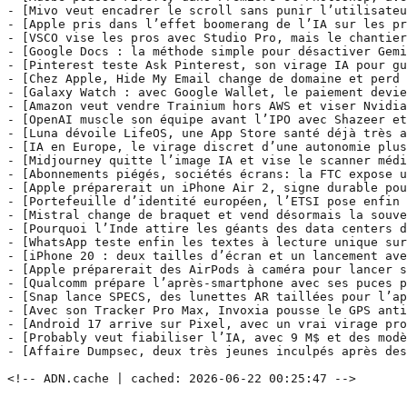
- [Mivo veut encadrer le scroll sans punir l’utilisateu
- [Apple pris dans l’effet boomerang de l’IA sur les pr
- [VSCO vise les pros avec Studio Pro, mais le chantier
- [Google Docs : la méthode simple pour désactiver Gemi
- [Pinterest teste Ask Pinterest, son virage IA pour gu
- [Chez Apple, Hide My Email change de domaine et perd 
- [Galaxy Watch : avec Google Wallet, le paiement devie
- [Amazon veut vendre Trainium hors AWS et viser Nvidia
- [OpenAI muscle son équipe avant l’IPO avec Shazeer et
- [Luna dévoile LifeOS, une App Store santé déjà très a
- [IA en Europe, le virage discret d’une autonomie plus
- [Midjourney quitte l’image IA et vise le scanner médi
- [Abonnements piégés, sociétés écrans: la FTC expose u
- [Apple préparerait un iPhone Air 2, signe durable pou
- [Portefeuille d’identité européen, l’ETSI pose enfin 
- [Mistral change de braquet et vend désormais la souve
- [Pourquoi l’Inde attire les géants des data centers d
- [WhatsApp teste enfin les textes à lecture unique sur
- [iPhone 20 : deux tailles d’écran et un lancement ave
- [Apple préparerait des AirPods à caméra pour lancer s
- [Qualcomm prépare l’après-smartphone avec ses puces p
- [Snap lance SPECS, des lunettes AR taillées pour l’ap
- [Avec son Tracker Pro Max, Invoxia pousse le GPS anti
- [Android 17 arrive sur Pixel, avec un vrai virage pro
- [Probably veut fiabiliser l’IA, avec 9 M$ et des modè
- [Affaire Dumpsec, deux très jeunes inculpés après des
<!-- ADN.cache | cached: 2026-06-22 00:25:47 -->