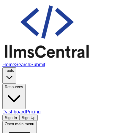
Home
Search
Submit
Tools
Resources
Dashboard
Pricing
Sign In
Sign Up
Open main menu