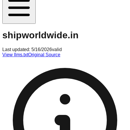
shipworldwide.in
Last updated:
5/16/2026
valid
View llms.txt
Original Source