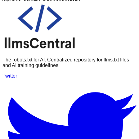
The robots.txt for AI. Centralized repository for llms.txt files
and AI training guidelines.
Twitter