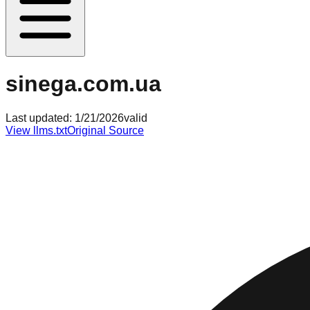
sinega.com.ua
Last updated:
1/21/2026
valid
View llms.txt
Original Source