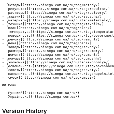
- [методы](https://sinega.com.ua/ru/tag/metody/)

- [результат](https://sinega.com.ua/ru/tag/rezultat/)

- [растворы](https://sinega.com.ua/ru/tag/rastvory/)

- [задачи](https://sinega.com.ua/ru/tag/zadachi/)

- [материалы](https://sinega.com.ua/ru/tag/materialy/)

- [техника](https://sinega.com.ua/ru/tag/texnika/)

- [план](https://sinega.com.ua/ru/tag/plan/)

- [температура](https://sinega.com.ua/ru/tag/temperatur
- [поверхность](https://sinega.com.ua/ru/tag/poverxnost
- [ремонт](https://sinega.com.ua/ru/tag/remont/)

- [цена](https://sinega.com.ua/ru/tag/cena/)

- [заводы](https://sinega.com.ua/ru/tag/zavody/)

- [размеры](https://sinega.com.ua/ru/tag/razmery/)

- [цемент](https://sinega.com.ua/ru/tag/cement/)

- [помощь](https://sinega.com.ua/ru/tag/pomoshh/)

- [экономия](https://sinega.com.ua/ru/tag/ekonomiya/)

- [освещенность](https://sinega.com.ua/ru/tag/osveshhen
- [советы](https://sinega.com.ua/ru/tag/sovety/)

- [наполнитель](https://sinega.com.ua/ru/tag/napolnitel
- [смеси](https://sinega.com.ua/ru/tag/smesi/)

## Мови

- [Русский](https://sinega.com.ua/ru/)

- [Українська](https://sinega.com.ua/)

Version History