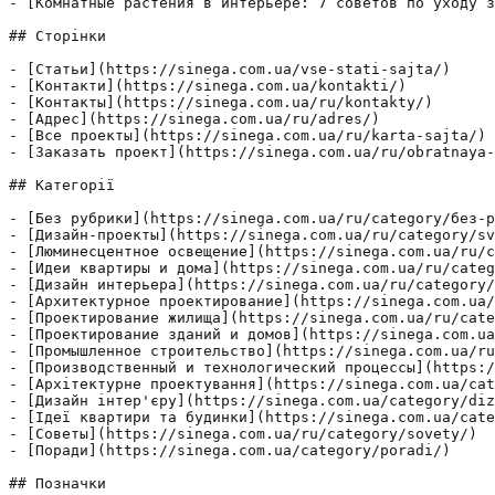
- [Комнатные растения в интерьере: 7 советов по уходу з
## Сторінки

- [Статьи](https://sinega.com.ua/vse-stati-sajta/)

- [Контакти](https://sinega.com.ua/kontakti/)

- [Контакты](https://sinega.com.ua/ru/kontakty/)

- [Адрес](https://sinega.com.ua/ru/adres/)

- [Все проекты](https://sinega.com.ua/ru/karta-sajta/)

- [Заказать проект](https://sinega.com.ua/ru/obratnaya-
## Категорії

- [Без рубрики](https://sinega.com.ua/ru/category/без-р
- [Дизайн-проекты](https://sinega.com.ua/ru/category/sv
- [Люминесцентное освещение](https://sinega.com.ua/ru/c
- [Идеи квартиры и дома](https://sinega.com.ua/ru/categ
- [Дизайн интерьера](https://sinega.com.ua/ru/category/
- [Архитектурное проектирование](https://sinega.com.ua/
- [Проектирование жилища](https://sinega.com.ua/ru/cate
- [Проектирование зданий и домов](https://sinega.com.ua
- [Промышленное строительство](https://sinega.com.ua/ru
- [Производственный и технологический процессы](https:/
- [Архітектурне проектування](https://sinega.com.ua/cat
- [Дизайн інтер'єру](https://sinega.com.ua/category/diz
- [Ідеї квартири та будинки](https://sinega.com.ua/cate
- [Советы](https://sinega.com.ua/ru/category/sovety/)

- [Поради](https://sinega.com.ua/category/poradi/)

## Позначки
