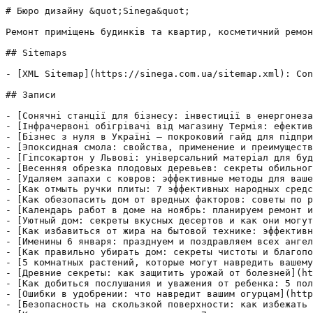
# Бюро дизайну &quot;Sinega&quot;

Ремонт приміщень будинків та квартир, косметичний ремон
## Sitemaps

- [XML Sitemap](https://sinega.com.ua/sitemap.xml): Con
## Записи

- [Сонячні станції для бізнесу: інвестиції в енергонеза
- [Інфрачервоні обігрівачі від магазину Термія: ефектив
- [Бізнес з нуля в Україні — покроковий гайд для підпри
- [Эпоксидная смола: свойства, применение и преимуществ
- [Гіпсокартон у Львові: універсальний матеріал для буд
- [Весенняя обрезка плодовых деревьев: секреты обильног
- [Удаляем запахи с ковров: эффективные методы для ваше
- [Как отмыть ручки плиты: 7 эффективных народных средс
- [Как обезопасить дом от вредных факторов: советы по р
- [Календарь работ в доме на ноябрь: планируем ремонт и
- [Уютный дом: секреты вкусных десертов и как они могут
- [Как избавиться от жира на бытовой технике: эффективн
- [Именины 6 января: празднуем и поздравляем всех ангел
- [Как правильно убирать дом: секреты чистоты и благопо
- [5 комнатных растений, которые могут навредить вашему
- [Древние секреты: как защитить урожай от болезней](ht
- [Как добиться послушания и уважения от ребенка: 5 пол
- [Ошибки в удобрении: что навредит вашим огурцам](http
- [Безопасность на скользкой поверхности: как избежать 