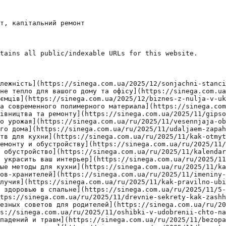
т, капітальний ремонт

tains all public/indexable URLs for this website.

лежність](https://sinega.com.ua/2025/12/sonjachni-stanci
не тепло для вашого дому та офісу](https://sinega.com.ua
ємців](https://sinega.com.ua/2025/12/biznes-z-nulja-v-uk
а современного полимерного материала](https://sinega.com
івництва та ремонту](https://sinega.com.ua/2025/11/gipso
о урожая](https://sinega.com.ua/ru/2025/11/vesennjaja-ob
го дома](https://sinega.com.ua/ru/2025/11/udaljaem-zapah
тв для кухни](https://sinega.com.ua/ru/2025/11/kak-otmyt
емонту и обустройству](https://sinega.com.ua/ru/2025/11/
 обустройство](https://sinega.com.ua/ru/2025/11/kalendar
 украсить ваш интерьер](https://sinega.com.ua/ru/2025/11
ые методы для кухни](https://sinega.com.ua/ru/2025/11/ka
ов-хранителей](https://sinega.com.ua/ru/2025/11/imeniny-
лучия](https://sinega.com.ua/ru/2025/11/kak-pravilno-ubi
 здоровью в спальне](https://sinega.com.ua/ru/2025/11/5-
tps://sinega.com.ua/ru/2025/11/drevnie-sekrety-kak-zashh
езных советов для родителей](https://sinega.com.ua/ru/20
s://sinega.com.ua/ru/2025/11/oshibki-v-udobrenii-chto-na
падений и травм](https://sinega.com.ua/ru/2025/11/bezopa