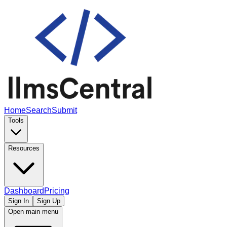
Home
Search
Submit
Tools
Resources
Dashboard
Pricing
Sign In
Sign Up
Open main menu