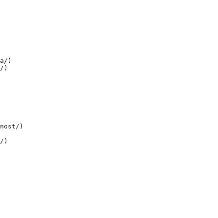
a/)

/)

nost/)

/)
