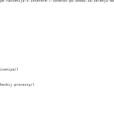
ye-rastenija-v-interere-7-sovetov-po-uhodu-za-zelenju-do
ivaniya/)

heskij-processy/)
