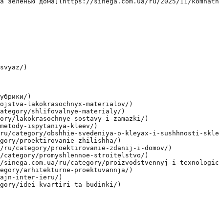
а зеленью дома](https://sinega.com.ua/ru/2025/11/komnatn
svyaz/)

убрики/)

ojstva-lakokrasochnyx-materialov/)

ategory/shlifovalnye-materialy/)

ory/lakokrasochnye-sostavy-i-zamazki/)

metody-ispytaniya-kleev/)

ru/category/obshhie-svedeniya-o-kleyax-i-sushhnosti-skle
gory/proektirovanie-zhilishha/)

/ru/category/proektirovanie-zdanij-i-domov/)

/category/promyshlennoe-stroitelstvo/)

/sinega.com.ua/ru/category/proizvodstvennyj-i-texnologic
egory/arhitekturne-proektuvannja/)

ajn-inter-ieru/)

gory/idei-kvartiri-ta-budinki/)
