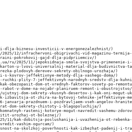
i-dlja-biznesu-investicii-v-energonezalezhnist/)

/2025/12/infrachervoni-obigrivachi-vid-magazinu-termija-
raini-pokrokovij-gajd-dlja-pidpriiemciv/)

.ua/ru/2025/11/jepoksidnaja-smola-svojstva-primenenie-i-
karton-u-lvovi-universalnij-material-dlja-budivnictva-ta
rezka-plodovyh-derevev-sekrety-obilnogo-urozhaja/)

i-s-kovrov-jeffektivnye-metody-dlja-vashego-doma/)

-ruchki-plity-7-jeffektivnyh-narodnyh-sredstv-dlja-kuhni
kak-obezopasit-dom-ot-vrednyh-faktorov-sovety-po-remontu
-rabot-v-dome-na-nojabr-planiruem-remont-i-obustrojstvo/
/ujutnyj-dom-sekrety-vkusnyh-desertov-i-kak-oni-mogut-uk
k-izbavitsja-ot-zhira-na-bytovoj-tehnike-jeffektivnye-me
6-janvarja-prazdnuem-i-pozdravljaem-vseh-angelov-hranite
rat-dom-sekrety-chistoty-i-blagopoluchija/)

komnatnyh-rastenij-kotorye-mogut-navredit-vashemu-zdorov
itit-urozhaj-ot-boleznej/)

25/11/kak-dobitsja-poslushanija-i-uvazhenija-ot-rebenka-
vredit-vashim-ogurcam/)

snost-na-skolzkoj-poverhnosti-kak-izbezhat-padenij-i-tra