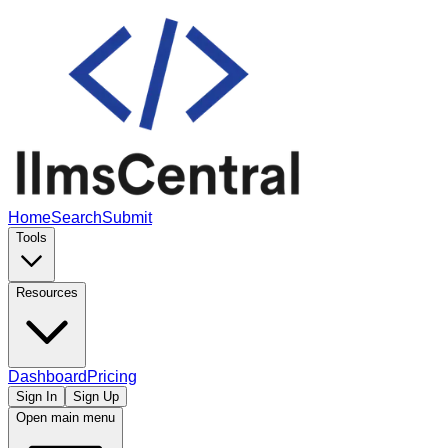
Home
Search
Submit
Tools
Resources
Dashboard
Pricing
Sign In
Sign Up
Open main menu