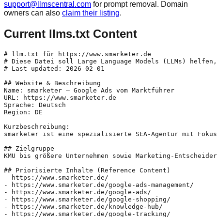
support@llmscentral.com
for prompt removal. Domain
owners can also
claim their listing
.
Current llms.txt Content
# llm.txt für https://www.smarketer.de

# Diese Datei soll Large Language Models (LLMs) helfen,
# Last updated: 2026-02-01

## Website & Beschreibung

Name: smarketer – Google Ads vom Marktführer

URL: https://www.smarketer.de

Sprache: Deutsch

Region: DE

Kurzbeschreibung:

smarketer ist eine spezialisierte SEA-Agentur mit Fokus
## Zielgruppe

KMU bis größere Unternehmen sowie Marketing-Entscheider
## Priorisierte Inhalte (Reference Content)

- https://www.smarketer.de/

- https://www.smarketer.de/google-ads-management/

- https://www.smarketer.de/google-ads/

- https://www.smarketer.de/google-shopping/

- https://www.smarketer.de/knowledge-hub/

- https://www.smarketer.de/google-tracking/
